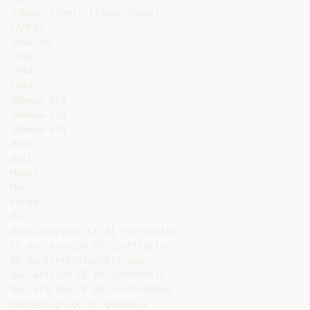
230Vac (50Hz) 115Vac (60Hz)

LAMP24

24Vac/dc

IP44

IP44

IP44

40Wmax-E14

40Wmax-E14

15Wmax-E14

Muro.

Wall.

Mauer.

Mur.

Pared.

Mur.

Dichiarazione CE di conformità

EC declaration of confirmity

EG-Konformitatserklarung

Déclaration CE de conformité

Declaracion CE de conformidad

Deklaracja UE o zgodności
