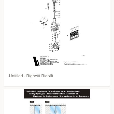
Untitled - Righetti Ridolfi