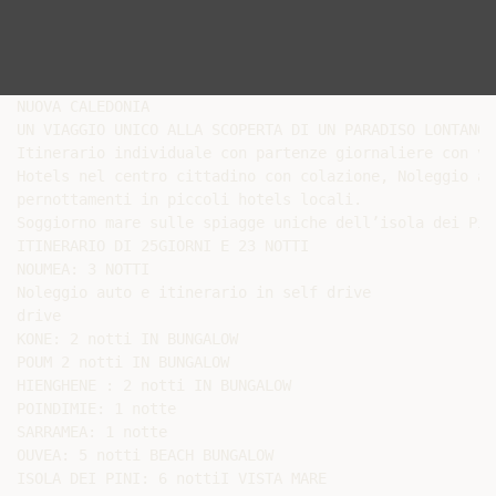
NUOVA CALEDONIA

UN VIAGGIO UNICO ALLA SCOPERTA DI UN PARADISO LONTANO

Itinerario individuale con partenze giornaliere con vo
Hotels nel centro cittadino con colazione, Noleggio au
pernottamenti in piccoli hotels locali.

Soggiorno mare sulle spiagge uniche dell’isola dei Pin
ITINERARIO DI 25GIORNI E 23 NOTTI

NOUMEA: 3 NOTTI

Noleggio auto e itinerario in self drive

drive

KONE: 2 notti IN BUNGALOW

POUM 2 notti IN BUNGALOW

HIENGHENE : 2 notti IN BUNGALOW

POINDIMIE: 1 notte

SARRAMEA: 1 notte

OUVEA: 5 notti BEACH BUNGALOW

ISOLA DEI PINI: 6 nottiI VISTA MARE
