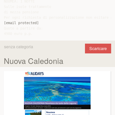
NOUMEA: 1 NOTTE

Sulle isole trattamento

di mezza pensione

[email protected]
Quote a partire da:

senza categoria
Scaricare
Nuova Caledonia