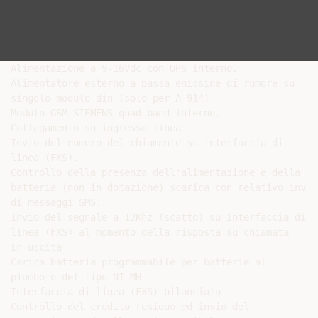
Alimentazione a 9-16Vdc con UPS interno.

Alimentatore esterno a bassa enissine di rumore su

singolo modulo din (solo per A 914)

Modulo GSM SIEMENS quad-band interno.

Collegamento su ingresso linea

Invio del numero del chiamante su interfaccia di

linea (FXS).

Controllo della presenza dell'alimentazione e della

batteria (non in dotazione) scarica con relativo invio

di messaggi SMS.

Invio del segnale a 12Khz (scatto) su interfaccia di

linea (FXS) al momento della risposta su chiamata

in uscita

Carica batteria programmabile per batterie al

piombo o del tipo NI-MH

Interfaccia di linea (FXS) bilanciata

Controllo del credito residuo ed invio del
