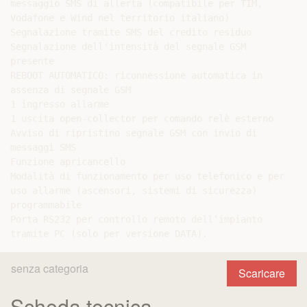
messaggio SMS di allerta (compatibile per TIM,

Vodafone e Wind nel territorio italiano)

Segnalazione tramite SMS del credito residuo

Segnalazione dell'intensità del segnale GSM

presente

REBOOT AUTOMATICO: riconnessione automatica in

assenza di segnale GSM

1 ingresso allarme

1 uscita open-collector per comando relè esterno

Avviso di ripristino segnale GSM con invio di

messaggi SMS

Funzione apricancello

Modalità di funzionamento per uso telefonico e per

uso allarme (ascensori, sistemi di sicurezza)

programmabile

Porta RS232 per controllo remoto dell’impianto

senza categoria
Scaricare
Scheda tecnica