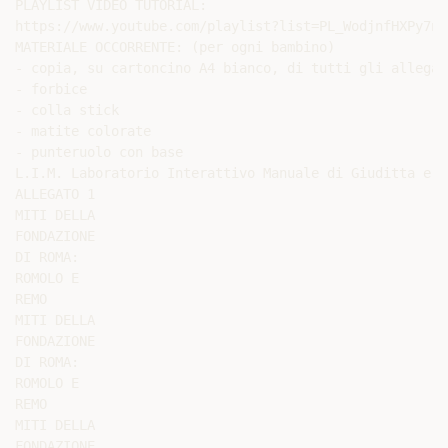
PLAYLIST VIDEO TUTORIAL:

https://www.youtube.com/playlist?list=PL_WodjnfHXPy7nS
MATERIALE OCCORRENTE: (per ogni bambino)

- copia, su cartoncino A4 bianco, di tutti gli allegati
- forbice

- colla stick

- matite colorate

- punteruolo con base

L.I.M. Laboratorio Interattivo Manuale di Giuditta e G
ALLEGATO 1

MITI DELLA

FONDAZIONE

DI ROMA:

ROMOLO E

REMO

MITI DELLA

FONDAZIONE

DI ROMA:

ROMOLO E

REMO

MITI DELLA

FONDAZIONE
