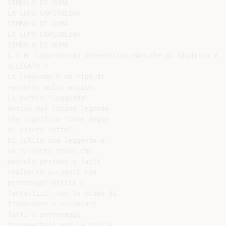
SIMBOLO DI ROMA

LA LUPA CAPITOLINA

SIMBOLO DI ROMA

LA LUPA CAPITOLINA

SIMBOLO DI ROMA

L.I.M. Laboratorio Interattivo Manuale di Giuditta e G
ALLEGATO 3

La leggenda è un tipo di

racconto molto antico.

La parola "leggenda"

deriva dal latino legenda

che significa "cose degne

di essere lette" .

Di solito una leggenda è

un racconto orale che

mescola persone o fatti

realmente accaduti con

personaggi mitici e

fantastici, con lo scopo di

tramandare e celebrare

fatti o personaggi

fondamentali per la storia
