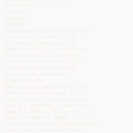
di un popolo.

Cos’è una

leggenda?

ALLEGATO 4

Diventati grandi i due scoprirono le

loro origini e uccisero lo zio.

Poi, Romolo e Remo decisero di

fondare una città, così salirono su

due colli diversi, il Palatino e

l'Aventino, per osservare il

volo degli uccelli che avrebbe

deciso chi dei due dovesse

fondare la città.

Remo vide per primo 6 avvoltoi, ma

Romolo ne vide subito dopo 12.

I due si misero a litigare su cosa

fosse più importante, se aver visto

prima gli uccelli o se aver visto il

gruppo più numeroso. Romolo

tracciò con l'aratro il perimetro della

città e disse che nessuno doveva
