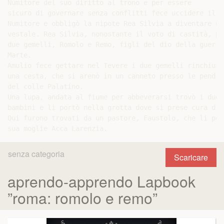
Numitore del suo diritto al trono e per essere

sicuro di governare senza conflitti fece uccidere il f
Numitore e obbligò la nipote Rea Silvia a diventare una
vestale. Rea Silvia, nonostante il voto di castità, par
due gemelli, Romolo e Remo, figli del dio della guerra

Marte.

Amulio fece gettare nel Tevere i due gemelli rinchiusi 
una cesta, che si arenò in un canneto presso le pendici
del colle Palatino.

Una lupa, andata al fiume per abbeverarsi trovò i due

bambini e li portò nella grotta dove si prese cura di l
Qui furono trovati da un pastore, Faustolo, che li port
senza categoria
Scaricare
aprendo-apprendo Lapbook
”roma: romolo e remo”