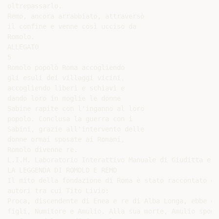
oltrepassarlo.

Remo, ancora arrabbiato, attraversò

il confine e venne così ucciso da

Romolo.

ALLEGATO

5

Romolo popolò Roma accogliendo

gli esuli dei villaggi vicini,

accogliendo liberi e schiavi e

dando loro in moglie le donne

Sabine rapite con l'inganno al loro

popolo. Conclusa la guerra con i

Sabini, grazie all'intervento delle

donne ormai sposate ai Romani,

Romolo divenne re.

L.I.M. Laboratorio Interattivo Manuale di Giuditta e G
LA LEGGENDA DI ROMOLO E REMO

Il mito della fondazione di Roma è stato raccontato da 
autori tra cui Tito Livio:

Proca, discendente di Enea e re di Alba Longa, ebbe due
figli, Numitore e Amulio. Alla sua morte, Amulio spodes