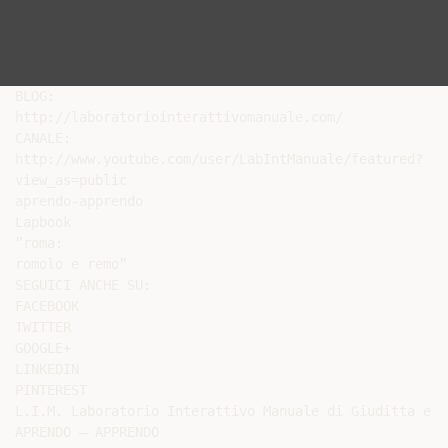
BLOG:

http://laboratoriointerattivomanuale.com/

CANALE:

http://www.youtube.com/user/LabIntManuale/featured?

view_as=public

aprendo-apprendo

Lapbook

”roma:

romolo e remo”

SEGUICI ANCHE SU:

FACEBOOK

TWITTER

GOOGLE+

LINKEDIN

PINTEREST

L.I.M. Laboratorio Interattivo Manuale di Giuditta e G
APRENDO – APPRENDO
