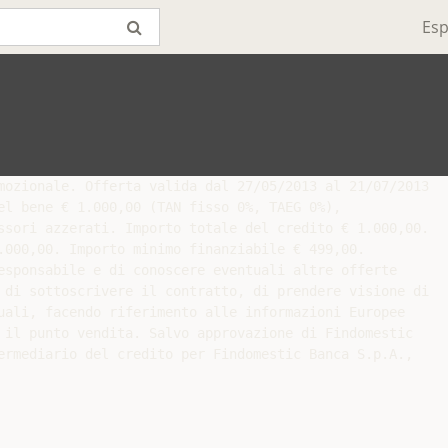
Esp
mozionale. Offerta valida dal 27/05/2013 al 21/07/2013

el bene € 1.000,00 (TAN fisso 0%, TAEG 0%),

ssori azzerati. Importo totale del credito € 1.000,00.

.000,00. Importo minimo finanziabile € 499,00.

esponsabile e di conoscere eventuali altre offerte

 di sottoscrivere il contratto, di prendere visione di

uali, facendo riferimento alle informazioni Europee

 il punto vendita. Salvo approvazione di Findomestic

ermediario del credito per Findomestic Banca S.p.A.,
