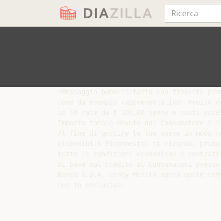
*Messaggio pubblicitario con finalità pro
come da esempio rappresentativo: Prezzo d
in 10 rate da € 100,00 spese e costi acce
Importo totale dovuto dal Consumatore € 1
Al fine di gestire le tue spese in modo r
disponibili Findomestic ti ricorda, prima
tutte le condizioni economiche e contratt
di base sul Credito ai Consumatori presso
Banca S.p.A. Leroy Merlin opera quale int