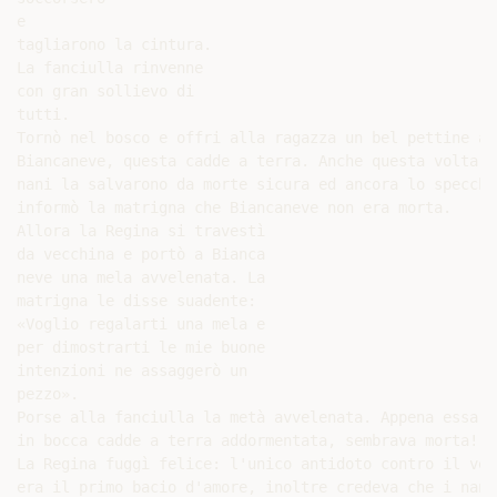
e

tagliarono la cintura.

La fanciulla rinvenne

con gran sollievo di

tutti.

Tornò nel bosco e offri alla ragazza un bel pettine av
Biancaneve, questa cadde a terra. Anche questa volta i

nani la salvarono da morte sicura ed ancora lo specchio
informò la matrigna che Biancaneve non era morta.

Allora la Regina si travestì

da vecchina e portò a Bianca

neve una mela avvelenata. La

matrigna le disse suadente:

«Voglio regalarti una mela e

per dimostrarti le mie buone

intenzioni ne assaggerò un

pezzo».

Porse alla fanciulla la metà avvelenata. Appena essa la
in bocca cadde a terra addormentata, sembrava morta!

La Regina fuggì felice: l'unico antidoto contro il vele
era il primo bacio d'amore, inoltre credeva che i nani,