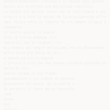
Intanto Biancaneve cresceva e si faceva ogni giorno più
bella: era diventata una bellissima fanciulla.

La Regina era gelosa, tanto che la costringeva a vestir
stracci e a fare la serva. Ma la principessina affronta
ogni fatica senza un lamento ed era sempre allegra e s
compagnia.

Un brutto giorno la Regina

fece la stessa domanda allo

specchio, che le rispose: «Tu

mia Regina sei sempre bellissima, ma ora Biancaneve è

mille volte più bella di te!».

A queste parole la Regina

s’infuriò e urlò che non doveva esistere qualcuna più

bella di lei!

Subito chiamò il suo fidato

guardaboschi e gli ordinò di portare

Biancaneve nel bosco, di ucciderla e

di portarle il cuore della fanciulla

come

prova

del

delitto.
