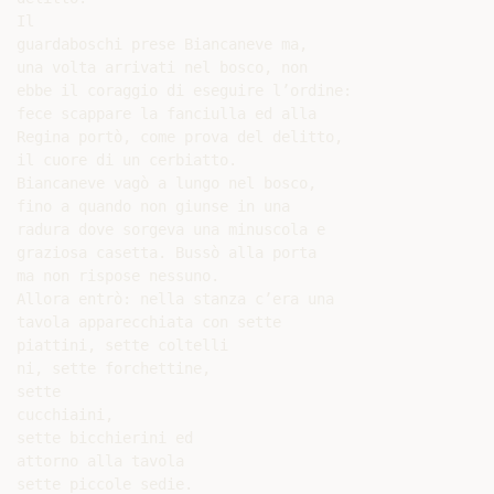
Il

guardaboschi prese Biancaneve ma,

una volta arrivati nel bosco, non

ebbe il coraggio di eseguire l’ordine:

fece scappare la fanciulla ed alla

Regina portò, come prova del delitto,

il cuore di un cerbiatto.

Biancaneve vagò a lungo nel bosco,

fino a quando non giunse in una

radura dove sorgeva una minuscola e

graziosa casetta. Bussò alla porta

ma non rispose nessuno.

Allora entrò: nella stanza c’era una

tavola apparecchiata con sette

piattini, sette coltelli

ni, sette forchettine,

sette

cucchiaini,

sette bicchierini ed

attorno alla tavola

sette piccole sedie.
