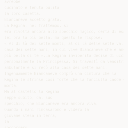
avrebbe

cucinato e tenuta pulita

la loro casetta.

Biancaneve accettò grata.

La Regina, nel frattempo, si

era rivolta ancora allo specchio magico, certa di esser
lei ora la più bella, ma questo le rispose:

« Al di là dei sette monti, al di là delle sette valli
casa dei sette nani, in cui vive Biancaneve che è ancor
più bella di te ».La Regina inviperita decise di uccide
personalmente la Principessa. Si travestì da venditrice
ambulante e si recò alla casa dei sette nani.

Ingenuamente Biancaneve comprò una cintura che la

Regina le strinse così forte che la fanciulla cadde com
morta.

Ma al castello la Regina

seppe subito, dal suo

specchio, che Biancaneve era ancora viva.

Quando i nani rincasarono e videro la

giovane stesa in terra,

la

soccorsero
