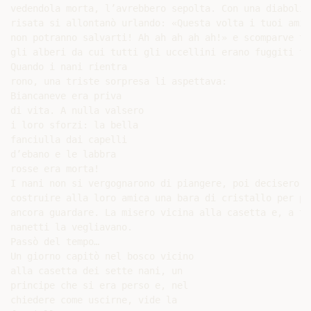
vedendola morta, l’avrebbero sepolta. Con una diabolica
risata si allontanò urlando: «Questa volta i tuoi amici
non potranno salvarti! Ah ah ah ah ah!» e scomparve tra
gli alberi da cui tutti gli uccellini erano fuggiti te
Quando i nani rientra

rono, una triste sorpresa li aspettava:

Biancaneve era priva

di vita. A nulla valsero

i loro sforzi: la bella

fanciulla dai capelli

d’ebano e le labbra

rosse era morta!

I nani non si vergognarono di piangere, poi decisero di
costruire alla loro amica una bara di cristallo per pot
ancora guardare. La misero vicina alla casetta e, a tur
nanetti la vegliavano.

Passò del tempo…

Un giorno capitò nel bosco vicino

alla casetta dei sette nani, un

principe che si era perso e, nel

chiedere come uscirne, vide la
