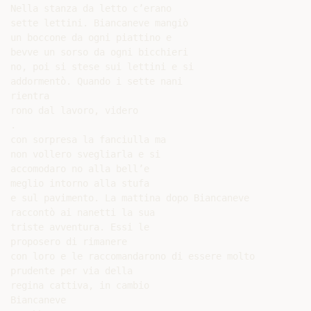
Nella stanza da letto c’erano

sette lettini. Biancaneve mangiò

un boccone da ogni piattino e

bevve un sorso da ogni bicchieri

no, poi si stese sui lettini e si

addormentò. Quando i sette nani

rientra

rono dal lavoro, videro

.

con sorpresa la fanciulla ma

non vollero svegliarla e si

accomodaro no alla bell’e

meglio intorno alla stufa

e sul pavimento. La mattina dopo Biancaneve

raccontò ai nanetti la sua

triste avventura. Essi le

proposero di rimanere

con loro e le raccomandarono di essere molto

prudente per via della

regina cattiva, in cambio

Biancaneve
