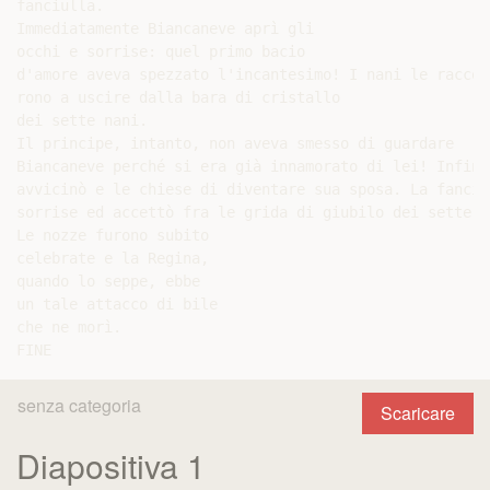
fanciulla.

Immediatamente Biancaneve aprì gli

occhi e sorrise: quel primo bacio

d'amore aveva spezzato l'incantesimo! I nani le raccon
rono a uscire dalla bara di cristallo

dei sette nani.

Il principe, intanto, non aveva smesso di guardare

Biancaneve perché si era già innamorato di lei! Infine 
avvicinò e le chiese di diventare sua sposa. La fanciul
sorrise ed accettò fra le grida di giubilo dei sette na
Le nozze furono subito

celebrate e la Regina,

quando lo seppe, ebbe

un tale attacco di bile

che ne morì.

senza categoria
Scaricare
Diapositiva 1