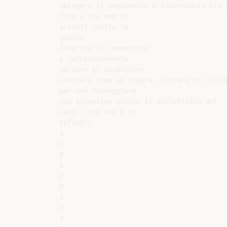
Spingere il componente D inserendolo tra i
fino a che non si

arresti contro la

guaina.

Inserire il connettore

e successivamente

saldare il conduttore

centrale come in fugura. Evitare di scalda
per non danneggiare

con eccessivo calore il dielettrico del

cavo. (che non è in

teflon!)

1

C

B

A

2

D

3

D

4
