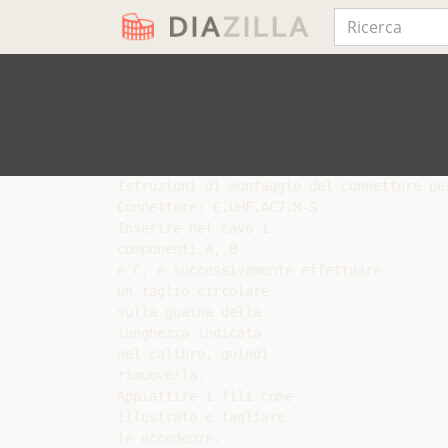
Istruzioni di montaggio del connettore per
Connettore: C.UHF.AC7.M-S

Inserire nel cavo i

componenti A, B

e C, e successivamente effettuare

un taglio circolare

sulla guaina della

lunghezza indicata

nel calibro, quindi

rimuoverla.

Appiattire i fili come

illustrato e tagliare

le eccedenze.
