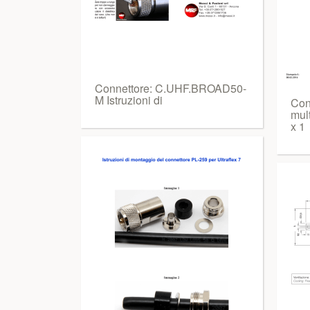
Connettore: C.UHF.BROAD50-
M Istruzioni di
Con
mul
x 1