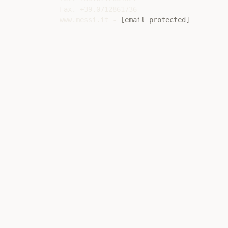
Fax. +39.0712861736

www.messi.it - 
[email protected]