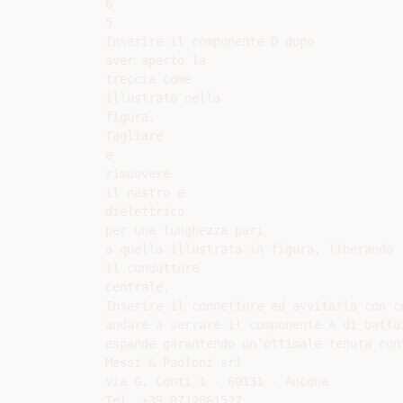
6

5

Inserire il componente D dopo

aver aperto la

treccia come

illustrato nella

figura.

Tagliare

e

rimuovere

il nastro e

dielettrico

per una lunghezza pari

a quella illustrata in figura, liberando

il conduttore

centrale.

Inserire il connettore ed avvitarlo con cu
andare a serrare il componente A di battu
espande garantendo un’ottimale tenuta con
Messi & Paoloni srl

Via G. Conti 1 - 60131 - Ancona

Tel. +39.0712861527
