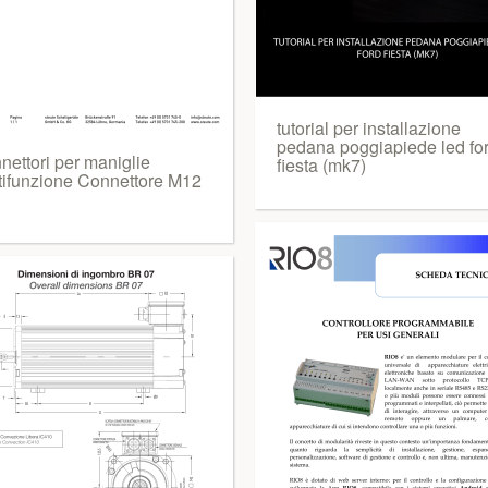
tutorial per installazione
pedana poggiapiede led fo
nettori per maniglie
fiesta (mk7)
tifunzione Connettore M12