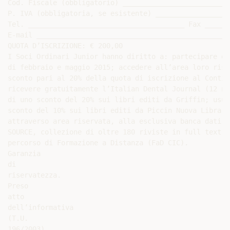
Cod. Fiscale (obbligatorio) __________________________
P. IVA (obbligatoria, se esistente) __________________
Tel. ______________________________________ Fax ______
E-mail _______________________________________________
QUOTA D’ISCRIZIONE: € 200,00

I Soci Ordinari Junior hanno diritto a: partecipare gr
di febbraio e maggio 2015; accedere all’area loro rise
sconto pari al 20% della quota di iscrizione al Contin
ricevere gratuitamente l’Italian Dental Journal (12 nu
di uno sconto del 20% sui libri editi da Griffin; usuf
sconto del 10% sui libri editi da Piccin Nuova Librari
attraverso area riservata, alla esclusiva banca dati p
SOURCE, collezione di oltre 180 riviste in full text ,
percorso di Formazione a Distanza (FaD CIC).

Garanzia

di

riservatezza.

Preso

atto

dell’informativa

(T.U.

196/2003)
