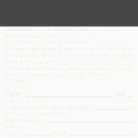
Domanda per il conseguimento della qualifica di

Socio Ordinario Junior*

dell’Accademia Italiana Endodonzia

* Possono appartenere a questa categoria tutti coloro 
della professione odontoiatrica e che hanno conseguito
Il/La sottoscritto/a _________________________________
con la presente chiede di essere iscritto per l’anno 2
A tal fine comunica quanto segue: Titolo:

[_] Dott .

[_] Prof.

Cognome ____________________________________ Nome ____
Luogo di nascita ________________________________ Data
N. iscrizione Albo degli Odontoiatri _____________Prov
Dati per la fatturazione:

Ragione Sociale: _____________________________________
Indirizzo ____________________________________________
C.A.P. ____________ Città ____________________________