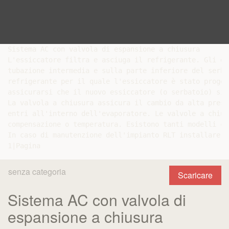
Sistema AC con valvola di espansione a chiusura

L'essiccatore filtra e asciuga il refrigerante. Gli es
tubazione intermedia e sulla parte inferiore del serba
refrigerante per il quale l'essiccatore è stato proget
assicurarsi che il nuovo essiccatore (o serbatoio) sia
La valvola a chiusura assicura il cambio da alta press
entri all'interno dell'evaporatore. Le valvole a chius
compensazione o temperatura. Esistono tanti modelli ch
In caso di manutenzione dell'impianto RLT installare s
senza categoria
Scaricare
Sistema AC con valvola di
espansione a chiusura