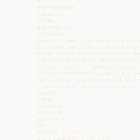
GSM

PREDISPOSIZIONE

TERMOSTATO

ESTERNO

PROGRAMMAZIONE

TELECOMANDO

Termostufa compatta dal design lineare co
al contatto con il fuoco, come pure la po
CORTEN, acciaio resistente alle alte tempe
indeformabile nel tempo. Devono essere col
obbligatoriamente all’impianto idraulico. 
bruciatore brevettato in grado di bruciare
tipo di pellet, come pure noccioli di oliv
frantumati, gusci di nocciole e mandorle t
CASSETTO

CENERE

ESTRAIBILE

VALVOLA DI

SICUREZZA 3

BAR

Dotazioni di serie:

Vaso d’espansione e circolatore.
