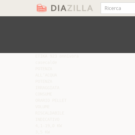
ETIKA 923 onnivora

casecalde

POTENZA

ALL’ACQUA

POTENZA

IRRAGGIATA

CONSUME

ORARIO PELLET

VOLUME

RISCALDABILE

INDICATIVO

4,1-19,0 KW

3,5 KW
