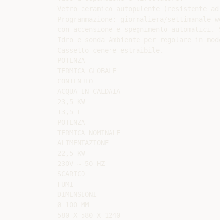
Vetro ceramico autopulente (resistente ad 
Programmazione: giornaliera/settimanale we
con accensione e spegnimento automatici. S
Idro e sonda Ambiente per regolare in mod
Cassetto cenere estraibile.

POTENZA

TERMICA GLOBALE

CONTENUTO

ACQUA IN CALDAIA

23,5 KW

13,5 L

POTENZA

TERMICA NOMINALE

ALIMENTAZIONE

22,5 KW

230V ~ 50 HZ

SCARICO

FUMI

DIMENSIONI

Ø 100 MM

580 X 580 X 1240
