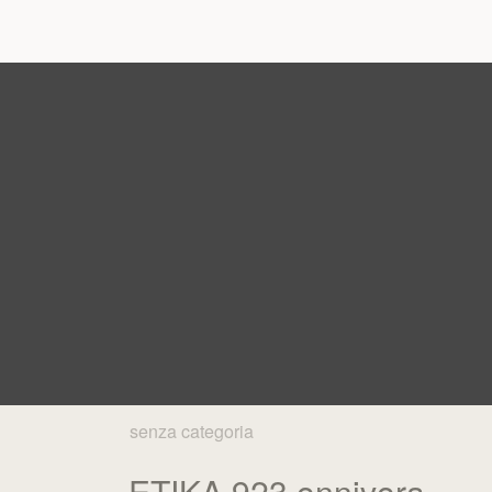
senza categoria
ETIKA 923 onnivora