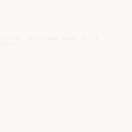
ri colori: rosso bordeaux, avorio, blu, cuoio e inox. Le 
CCIAIO
