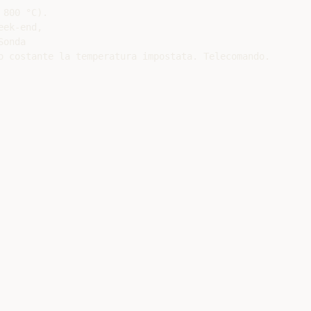
800 °C).

ek-end,

onda

o costante la temperatura impostata. Telecomando.
