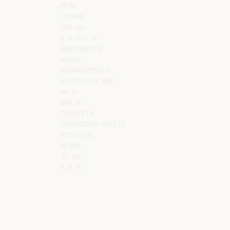
PESO

COLORE

166 KG

R-A-B-C-X

RENDIMENTO

MEDIO

ASSORBIMENTO

ELETTRICO MAX

90 %

560 W

CAPACITÀ

SERBATOIO PELLET

ATTACCHI

ACQUA

35 KG
