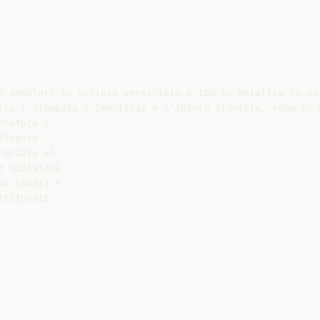
n angolari in acciaio verniciato e top in maiolica in va
rta ( stampata e imbutita) e l’intero frontale, sono in A
rature e

legate

Grazie al

 qualsiasi

a lavati e

riturati.
