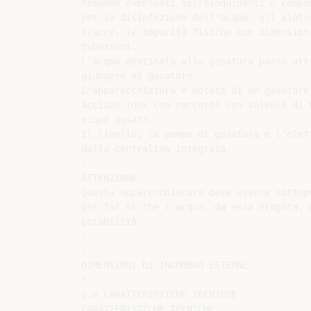
rimuove eventuali microinquinanti e compo
per la disinfezione dell'acqua, gli alofo
tracce, le impurità fisiche con dimension
tubazioni.

L’acqua destinata alla gasatura passa att
giungere al gasatore.

L’apparecchiatura è dotata di un gasatore
acciaio inox con raccordi con valvole di 
acqua gasata.

Il livello, la pompa di gasatura e l’elet
dalla centralina integrata.

!

ATTENZIONE

Questa apparecchiatura deve essere sottop
per far si che l'acqua, da essa erogata, 
potabilità.

!

!

DIMENSIONI DI INGOMBRO ESTERNE

!

2.8 CARATTERISTICHE TECNICHE

CARATTERISTICHE TECNICHE
