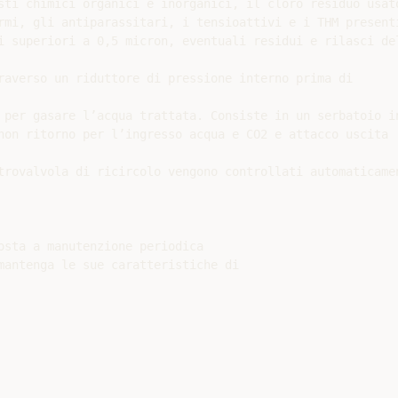
sti chimici organici e inorganici, il cloro residuo usato
rmi, gli antiparassitari, i tensioattivi e i THM presenti
i superiori a 0,5 micron, eventuali residui e rilasci del
raverso un riduttore di pressione interno prima di

 per gasare l’acqua trattata. Consiste in un serbatoio in
non ritorno per l’ingresso acqua e CO2 e attacco uscita

trovalvola di ricircolo vengono controllati automaticamen
osta a manutenzione periodica

mantenga le sue caratteristiche di
