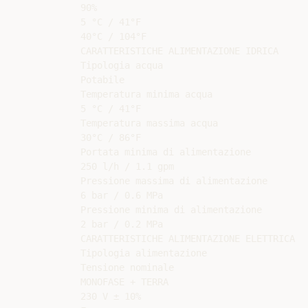
90%

5 °C / 41°F

40°C / 104°F

CARATTERISTICHE ALIMENTAZIONE IDRICA

Tipologia acqua

Potabile

Temperatura minima acqua

5 °C / 41°F

Temperatura massima acqua

30°C / 86°F

Portata minima di alimentazione

250 l/h / 1.1 gpm

Pressione massima di alimentazione

6 bar / 0.6 MPa

Pressione minima di alimentazione

2 bar / 0.2 MPa

CARATTERISTICHE ALIMENTAZIONE ELETTRICA

Tipologia alimentazione

Tensione nominale

MONOFASE + TERRA

230 V ± 10%
