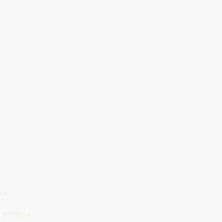


a

greggia,
