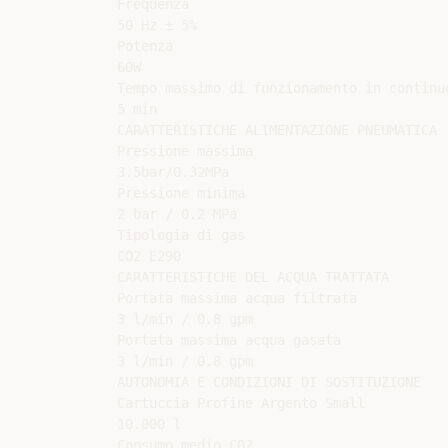
Frequenza

50 Hz ± 5%

Potenza

60W

Tempo massimo di funzionamento in continuo
5 min

CARATTERISTICHE ALIMENTAZIONE PNEUMATICA

Pressione massima

3.5bar/0.32MPa

Pressione minima

2 bar / 0.2 MPa

Tipologia di gas

CO2 E290

CARATTERISTICHE DEL ACQUA TRATTATA

Portata massima acqua filtrata

3 l/min / 0.8 gpm

Portata massima acqua gasata

3 l/min / 0.8 gpm

AUTONOMIA E CONDIZIONI DI SOSTITUZIONE

Cartuccia Profine Argento Small

10.000 l

Consumo medio CO2
