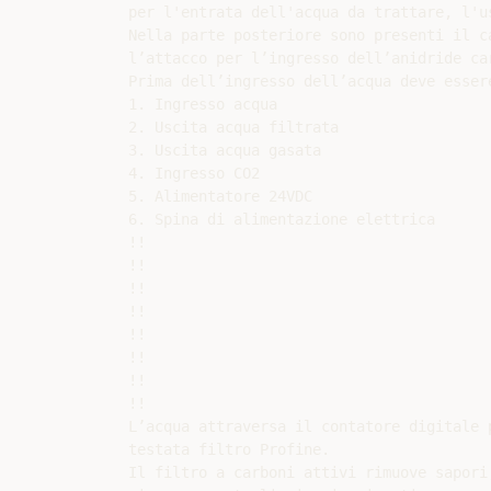
per l'entrata dell'acqua da trattare, l'u
Nella parte posteriore sono presenti il c
l’attacco per l’ingresso dell’anidride car
Prima dell’ingresso dell’acqua deve esser
1. Ingresso acqua

2. Uscita acqua filtrata

3. Uscita acqua gasata

4. Ingresso CO2

5. Alimentatore 24VDC

6. Spina di alimentazione elettrica

!!

!!

!!

!!

!!

!!

!!

!!

L’acqua attraversa il contatore digitale 
testata filtro Profine.

Il filtro a carboni attivi rimuove sapori