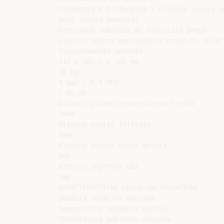
Larghezza x Profondità x Altezza (senza bo
Peso (senza bombola)

Pressione nominale di esercizio pompa

Livello sonoro equivalente misurato durant
funzionamento normale

112 x 287.5 x 395 mm

10 kg

4 bar / 0.4 MPa

< 60 dB

Attacco alimentazione acqua fredda

10mm

Attacco uscita filtrata

8mm

Attacco uscita acqua gasata

6mm

Attacco ingresso CO2

4mm

CARATTERISTICHE LUOGO INSTALLAZIONE

Umidità relativa massima

Temperatura ambiente minima

Temperatura ambiente massima
