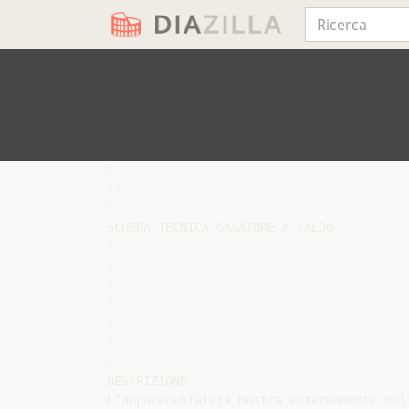
!

!!

!

SCHEDA TECNICA GASATORE A CALDO

!

!

!

!

!

!

!

DESCRIZIONE

L’apparecchiatura mostra esternamente nel