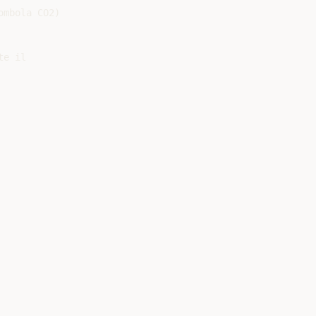
mbola CO2)

e il
