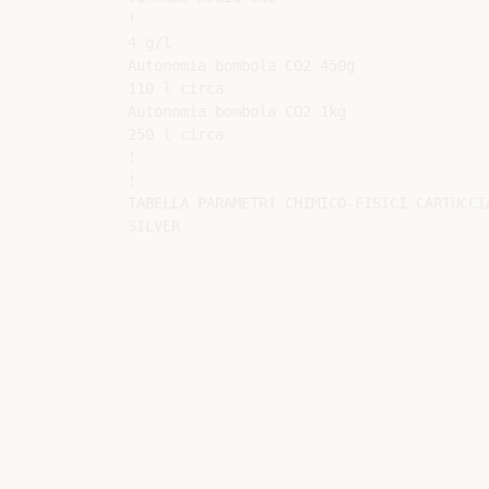
!

4 g/l

Autonomia bombola CO2 450g

110 l circa

Autonomia bombola CO2 1kg

250 l circa

!

!

TABELLA PARAMETRI CHIMICO-FISICI CARTUCCIA