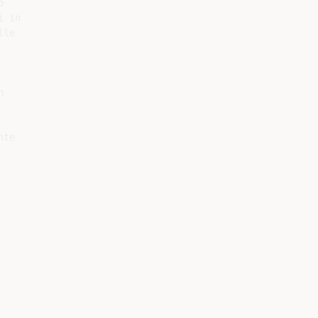


 in

le



te
