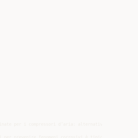
nate per i compressori d’aria: alternativi, rotanti

 per prevenire fenomeni corrosivi è tipica di ogni tipo 