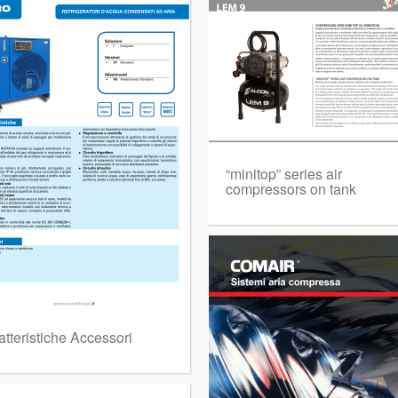
“minitop” series air
compressors on tank
tteristiche Accessori