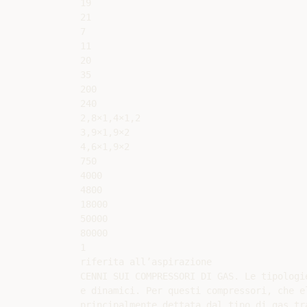
19

21

7

11

20

35

200

240

2,8×1,4×1,2

3,9×1,9×2

4,6×1,9×2

750

4000

4800

18000

50000

80000

1

riferita all’aspirazione

CENNI SUI COMPRESSORI DI GAS. Le tipologi
e dinamici. Per questi compressori, che el
principalmente dettata dal tipo di gas tra