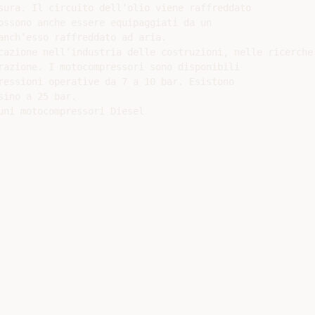
sura. Il circuito dell’olio viene raffreddato

ossono anche essere equipaggiati da un

anch’esso raffreddato ad aria.

cazione nell’industria delle costruzioni, nelle ricerche
razione. I motocompressori sono disponibili

ressioni operative da 7 a 10 bar. Esistono

sino a 25 bar.

uni motocompressori Diesel
