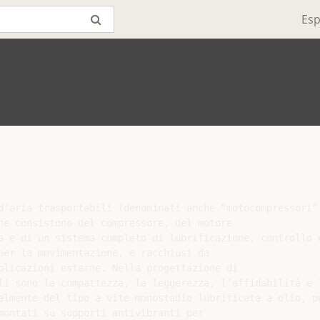
Esp
d’aria trasportabili (denominati anche “motocompressori”,
he consistono del compressore, del motore

a e di un sistema completo di lubrificazione, controllo 
per la movimentazione, e racchiusi da

plicazioni esterne. Nella progettazione di

i sono la compattezza, la leggerezza, l’affidabilità e l
almente del tipo a vite monostadio lubrificata a olio, pe
montati su supporti antivibranti per
