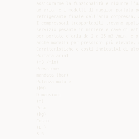
assicurarne la funzionalità e ridurre l’u
ad aria, e i modelli di maggior portata p
refrigerante finale dell’aria compressa, 
I compressori trasportabili trovano appli
servizio pesante in miniere e cave di est
per portate d’aria da 2 a 25 m3 /min, e p
anche modelli per pressioni più elevate, 
Caratteristiche e costi indicativi di alc
Portata aria1

(m3 /min)

Pressione

mandata (bar)

Potenza motore

(kW)

Dimensioni

(m)

Peso

(kg)

Costo

(E )

3,5
