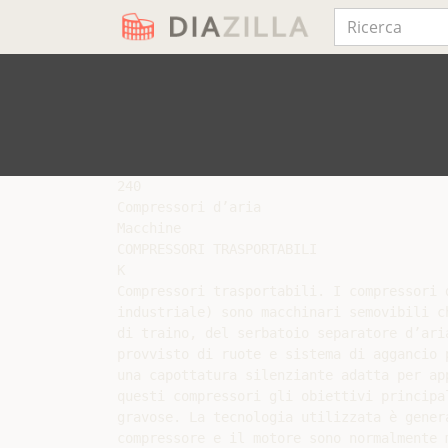
240

Compressori d’aria

Macchine

COMPRESSORI TRASPORTABILI

K

Compressori trasportabili. I compressori 
industriale) sono macchinari semovibili c
di traino, del serbatoio separatore d’ari
provvisto di ruote e sistema di aggancio 
una capottatura silenziante adatta per ap
questi compressori gli obiettivi principal
gravose. La tecnologia utilizzata è gener
compressore e il motore sono normalmente 