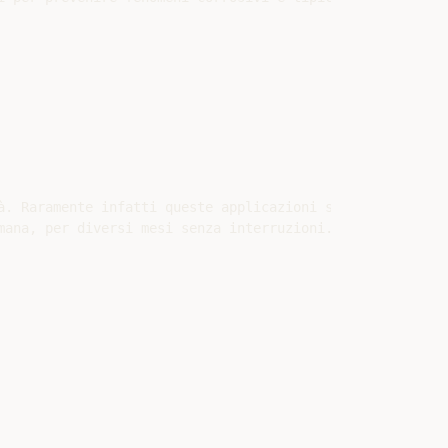
̀. Raramente infatti queste applicazioni sono dotate di u
mana, per diversi mesi senza interruzioni. Garantire la co