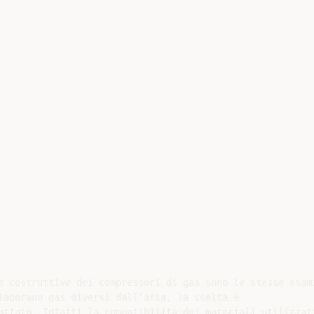
e costruttive dei compressori di gas sono le stesse esami
aborano gas diversi dall’aria, la scelta è

ttato. Infatti la compatibilità dei materiali utilizzati