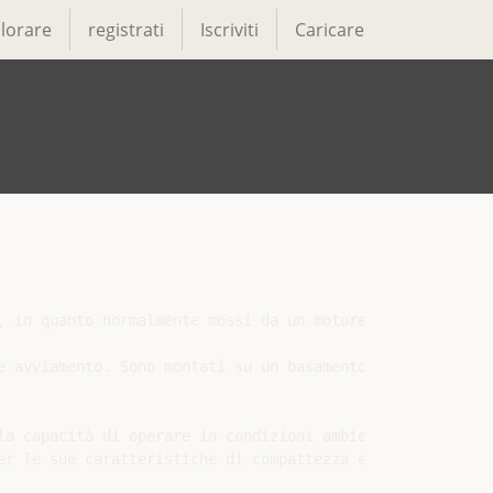
lorare
registrati
Iscriviti
Caricare
 in quanto normalmente mossi da un motore Diesel

e avviamento. Sono montati su un basamento comune, genera
a capacità di operare in condizioni ambientali molto var
r le sue caratteristiche di compattezza e affidabilità. 