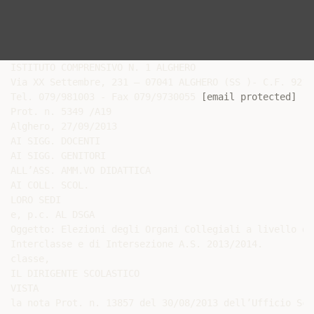
ISTITUTO COMPRENSIVO N. 1 ALGHERO

Via XX Settembre, 231 – 07041 ALGHERO (SS )- C.F. 92128
Tel. 079/981003 - Fax 079/9730055 
[email protected]
Prot. n. 5349 /A19

Alghero, 27/09/2013

AI SIGG. DOCENTI

AI SIGG. GENITORI

ALL’ASS. AMM.VO DIDATTICA

AI COLL. SCOL.

LORO SEDI

e, p.c. AL DSGA

Oggetto: Elezioni degli Organi Collegiali a livello di
Interclasse e di Intersezione A.S. 2013/2014.

classe,

IL DIRIGENTE SCOLASTICO

VISTA

la nota Prot. n. 13857 del 30/08/2013 dell’Ufficio Sco