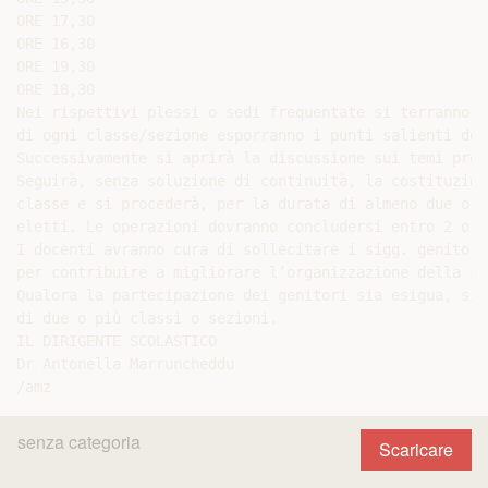
ORE 17,30

ORE 16,30

ORE 19,30

ORE 18,30

Nei rispettivi plessi o sedi frequentate si terranno l
di ogni classe/sezione esporranno i punti salienti del
Successivamente si aprirà la discussione sui temi prop
Seguirà, senza soluzione di continuità, la costituzion
classe e si procederà, per la durata di almeno due ore
eletti. Le operazioni dovranno concludersi entro 2 ore
I docenti avranno cura di sollecitare i sigg. genitori
per contribuire a migliorare l’organizzazione della scu
Qualora la partecipazione dei genitori sia esigua, si 
di due o più classi o sezioni.

IL DIRIGENTE SCOLASTICO

Dr Antonella Marruncheddu

senza categoria
Scaricare