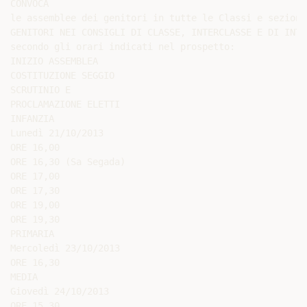
CONVOCA

le assemblee dei genitori in tutte le Classi e sezioni
GENITORI NEI CONSIGLI DI CLASSE, INTERCLASSE E DI INTE
secondo gli orari indicati nel prospetto:

INIZIO ASSEMBLEA

COSTITUZIONE SEGGIO

SCRUTINIO E

PROCLAMAZIONE ELETTI

INFANZIA

Lunedì 21/10/2013

ORE 16,00

ORE 16,30 (Sa Segada)

ORE 17,00

ORE 17,30

ORE 19,00

ORE 19,30

PRIMARIA

Mercoledì 23/10/2013

ORE 16,30

MEDIA

Giovedì 24/10/2013

ORE 15,30
