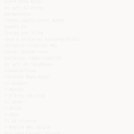
Genre Rock Blues

dj set: DJ Perry

Rockasterzo

(Janis Joplin cover band)

Sabato 20

Inizio ore 21.30

voce e chitarra: Riccardo Bizzi

chitarra: Cristian Mei

basso: Davide Fusi

batteria: Fabio Cimicchi

dj set: DJ TonyHouse

Lineacontinua

(Italian Rock Band)

Si mangia!

• Panini

• Fritto non stop

Si beve!

• Birra

• Vino

Ci si rilassa!

• Mostra del vinile
