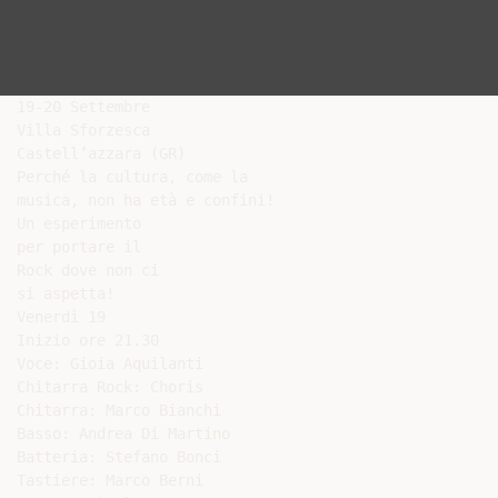
19-20 Settembre

Villa Sforzesca

Castell’azzara (GR)

Perché la cultura, come la

musica, non ha età e confini!

Un esperimento

per portare il

Rock dove non ci

si aspetta!

Venerdì 19

Inizio ore 21.30

Voce: Gioia Aquilanti

Chitarra Rock: Choris

Chitarra: Marco Bianchi

Basso: Andrea Di Martino

Batteria: Stefano Bonci

Tastiere: Marco Berni
