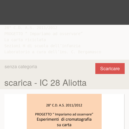
28° C.D. A.S. 2011/2012

PROGETTO “ Impariamo ad osservare”

La carta riciclata

Sezioni H di scuola dell’infanzia

senza categoria
Scaricare
scarica - IC 28 Aliotta