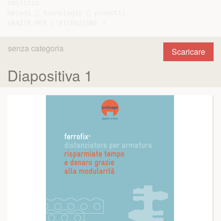
edilizio

metodi  tecnologie  prodotti

senza categoria
Scaricare
Diapositiva 1