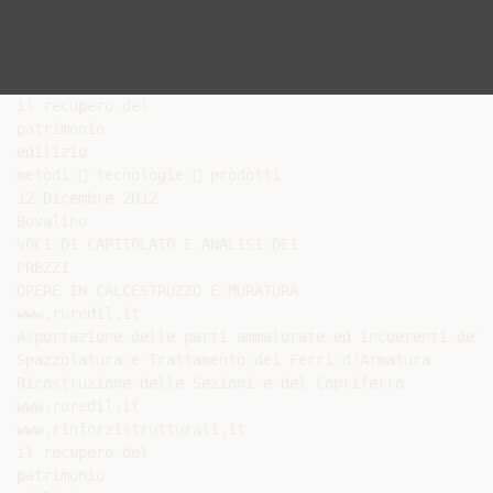
il recupero del

patrimonio

edilizio

metodi  tecnologie  prodotti

12 Dicembre 2012

Bovalino

VOCI DI CAPITOLATO E ANALISI DEI

PREZZI

OPERE IN CALCESTRUZZO E MURATURA

www.ruredil.it

Asportazione delle parti ammalorate ed incoerenti del 
Spazzolatura e Trattamento dei Ferri d’Armatura

Ricostruzione delle Sezioni e del Copriferro

www.ruredil.it

www.rinforzistrutturali.it

il recupero del

patrimonio
