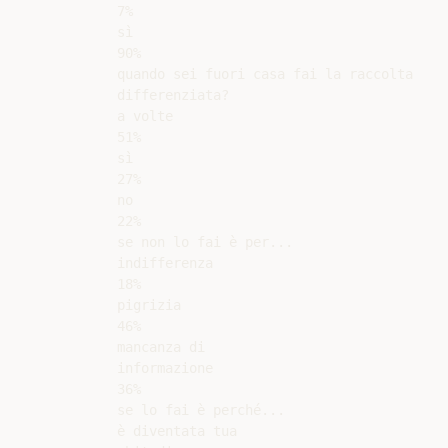
7%

sì

90%

quando sei fuori casa fai la raccolta

differenziata?

a volte

51%

sì

27%

no

22%

se non lo fai è per...

indifferenza

18%

pigrizia

46%

mancanza di

informazione

36%

se lo fai è perché...

è diventata tua
