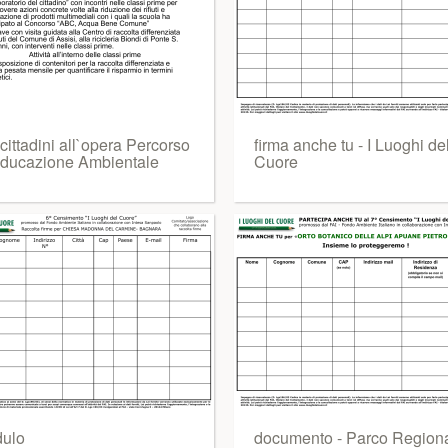
ittadini all`opera Percorso
firma anche tu - I Luoghi de
Educazione Ambientale
Cuore
ulo
documento - Parco Region