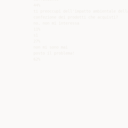
44%

ti preoccupi dell'impatto ambientale della
confezione dei prodotti che acquisti?

no, non mi interessa

11%

sì

27%

non mi sono mai

posto il problema!
