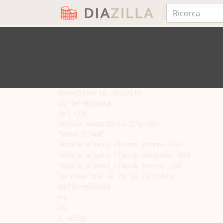
Questionario raccolta

differenziata

del CCR

Scuola secondaria i°grado

“AnnA FrAnk”

Totale alunni classi prime: 153

Totale alunni classi seconde: 162

Totale alunni classi terze: 160

in casa tua si fa la raccolta

differenziata

no

3%

a volte
