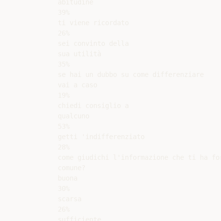
abitudine

39%

ti viene ricordato

26%

sei convinto della

sua utilità

35%

se hai un dubbo su come differenziare

vai a caso

19%

chiedi consiglio a

qualcuno

53%

getti 'indifferenziato

28%

come giudichi l'informazione che ti ha for
comune?

buona

30%

scarsa

26%

sufficiente
