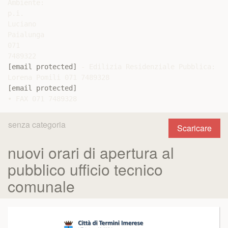
Ambiente:

p.i.

Luciano

Paialunga

071

[email protected]
 - Edilizia Residenziale Pubblica:

[email protected]
senza categoria
Scaricare
nuovi orari di apertura al
pubblico ufficio tecnico
comunale