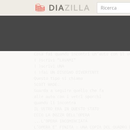
Cosa fai quando incontri un’auto con il ve
( )scrivi “LAVAMI”

( )scrivi UNA

( )fai UN DISEGNO DIVERTENTE

Questo tipo si chiama

SCOTT WADE.

Guarda a seguire quello che fa

alle auto con i vetri sporchi

quando li incontra

IL VETRO ERA IN QUESTO STATO

ECCO LA BOZZA DELL’OPERA

...L’OPERA INCOMINCIATA

L’OPERA E’ FINITA : UNA COPIA DEL QUADRO D