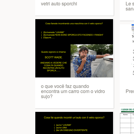
vetri auto sporchi
Le s
san
o que você faz quando
encontra um carro com o vidro
Pre
sujo?