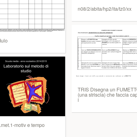
n08/2/abita/hp2/ita/tz0/xx
ulo
TRIS Disegna un FUMET
(una striscia) che faccia ca
i
.met.1-motiv e tempo