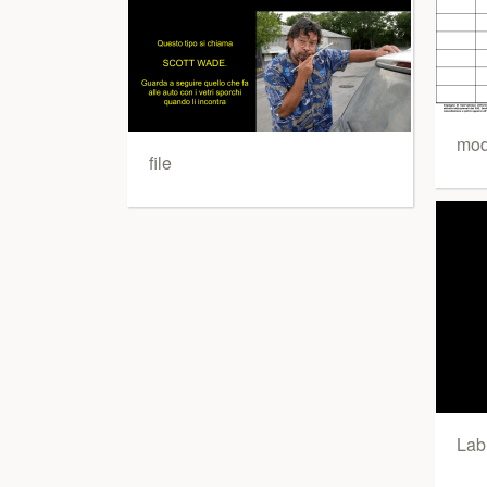
mod
file
Lab