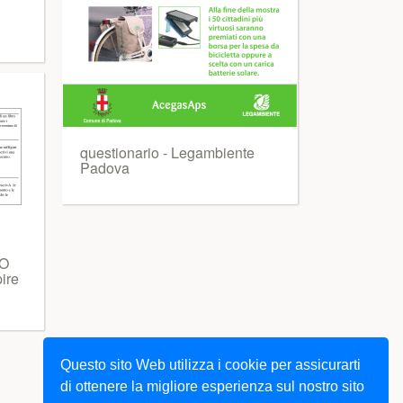
questionario - Legambiente
Padova
TO
pire
Questo sito Web utilizza i cookie per assicurarti
di ottenere la migliore esperienza sul nostro sito