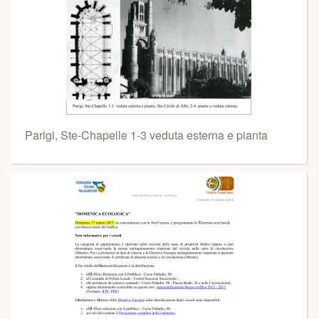
Parigi, Ste-Chapelle 1-3 veduta esterna e pianta