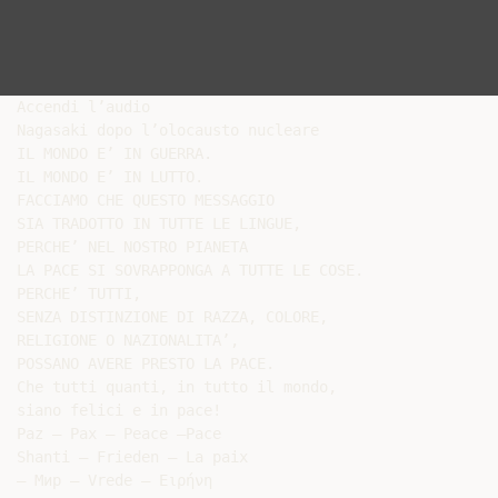
Accendi l’audio

Nagasaki dopo l’olocausto nucleare

IL MONDO E’ IN GUERRA.

IL MONDO E’ IN LUTTO.

FACCIAMO CHE QUESTO MESSAGGIO

SIA TRADOTTO IN TUTTE LE LINGUE,

PERCHE’ NEL NOSTRO PIANETA

LA PACE SI SOVRAPPONGA A TUTTE LE COSE.

PERCHE’ TUTTI,

SENZA DISTINZIONE DI RAZZA, COLORE,

RELIGIONE O NAZIONALITA’,

POSSANO AVERE PRESTO LA PACE.

Che tutti quanti, in tutto il mondo,

siano felici e in pace!

Paz – Pax – Peace –Pace

Shanti – Frieden – La paix
