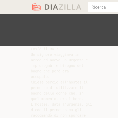
Cos’è il RAT?

Un signore viaggiava in

aereo ed aveva un urgente e

improrogabile bisogno del

bagno che però era

occupato.

Chiese perciò all’hostes il

permesso di utilizzare il

bagno delle donne che, in

quel momento, era libero.

L’hostes, data l’urgenza, gli

diede il permesso ma gli

raccomandò di non sporcare
