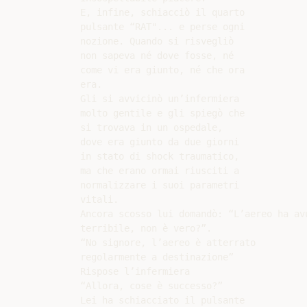
E, infine, schiacciò il quarto

pulsante “RAT"... e perse ogni

nozione. Quando si risvegliò

non sapeva né dove fosse, né

come vi era giunto, né che ora

era.

Gli si avvicinò un’infermiera

molto gentile e gli spiegò che

si trovava in un ospedale,

dove era giunto da due giorni

in stato di shock traumatico,

ma che erano ormai riusciti a

normalizzare i suoi parametri

vitali.

Ancora scosso lui domandò: “L’aereo ha avu
terribile, non è vero?”.

“No signore, l’aereo è atterrato

regolarmente a destinazione”

Rispose l’infermiera

“Allora, cose è successo?”

Lei ha schiacciato il pulsante
