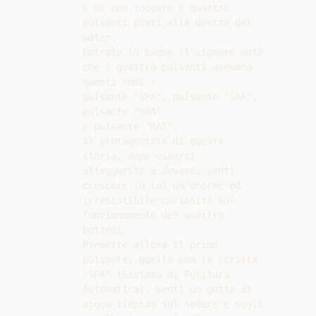
e di non toccare i quattro

pulsanti posti alla destra del

water.

Entrato in bagno il signore notò

che i quattro pulsanti avevano

questi nomi :

pulsante "SPA", pulsante "SAA",

pulsante "SBA"

e pulsante "RAT".

Il protagonista di questa

storia, dopo essersi

alleggerito a dovere, sentì

crescere in lui un’enorme ed

irresistibile curiosità sul

funzionamento dei quattro

bottoni.

Premette allora il primo

pulsante, quello con la scritta

"SPA" (Sistema di Pulitura

Automatica). Sentì un getto di

acqua tiepida sul sedere e sugli
