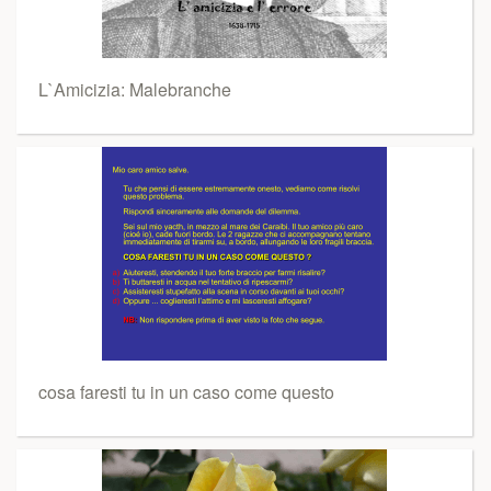
L`Amicizia: Malebranche
cosa faresti tu in un caso come questo