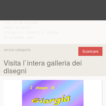
…CHI FA UN DISEGNO

TROVA UN AMICO…

DISEGNI DEI RAGAZZI DI LENGHA

senza categoria
Scaricare
Visita l`intera galleria dei
disegni