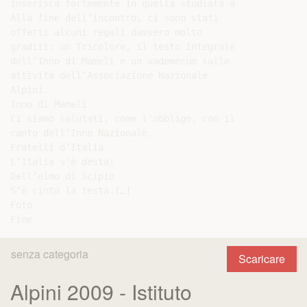
inserisca fortemente in quella studiata a

Alla fine dell’incontro, ci sono stati

offerti alcuni regali davvero molto

graditi: un Tricolore, il testo integrale

dell’Inno di Mameli e un vademecum sulle

attività dell’Associazione Nazionale

Alpini.

Inno di Mameli

Ci siamo salutati, come l’obbligo, con il

canto dell’Inno Nazionale.

Fratelli d’Italia

L’Italia s’è desta!

Dell’elmo di Scipio

S’è cinta la testa.[…]

Foto

senza categoria
Scaricare
Alpini 2009 - Istituto