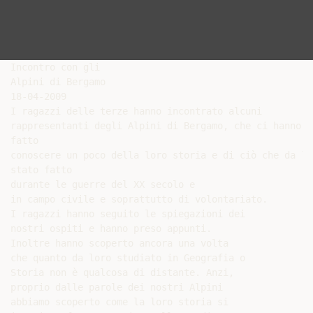
Incontro con gli

Alpini di Bergamo

18-04-2009

I ragazzi delle terze hanno incontrato alcuni

rappresentanti degli Alpini di Bergamo, che ci hanno

fatto

conoscere un poco della loro storia e di ciò che da lor
stato fatto

durante le guerre del XX secolo e

in campo civile e soprattutto di volontariato.

I ragazzi hanno seguito le spiegazioni dei

nostri ospiti e hanno preso appunti.

Inoltre hanno scoperto ancora una volta

che quanto da loro studiato in Geografia o

Storia non è qualcosa di distante. Anzi,

proprio dalle parole dei nostri Alpini

abbiamo scoperto come la loro storia si
