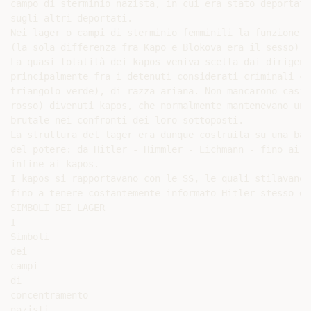
campo di sterminio nazista, in cui era stato deportato
sugli altri deportati.

Nei lager o campi di sterminio femminili la funzione d
(la sola differenza fra Kapo e Blokova era il sesso).

La quasi totalità dei kapos veniva scelta dai dirigent
principalmente fra i detenuti considerati criminali co
triangolo verde), di razza ariana. Non mancarono casi 
rosso) divenuti kapos, che normalmente mantenevano un 
brutale nei confronti dei loro sottoposti.

La struttura del lager era dunque costruita su una bas
del potere: da Hitler - Himmler - Eichmann - fino ai d
infine ai kapos.

I kapos si rapportavano con le SS, le quali stilavano 
fino a tenere costantemente informato Hitler stesso di
SIMBOLI DEI LAGER

I

Simboli

dei

campi

di

concentramento

nazisti,
