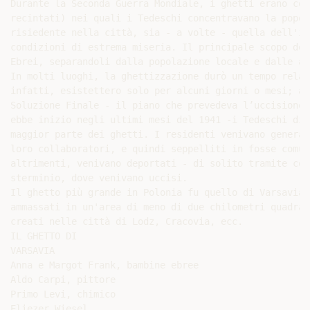
Durante la Seconda Guerra Mondiale, i ghetti erano cos
recintati) nei quali i Tedeschi concentravano la popol
risiedente nella città, sia - a volte - quella dell'in
condizioni di estrema miseria. Il principale scopo dei
Ebrei, separandoli dalla popolazione locale e dalle al
In molti luoghi, la ghettizzazione durò un tempo relat
infatti, esistettero solo per alcuni giorni o mesi; al
Soluzione Finale - il piano che prevedeva l’uccisione 
ebbe inizio negli ultimi mesi del 1941 -i Tedeschi dis
maggior parte dei ghetti. I residenti venivano general
loro collaboratori, e quindi seppelliti in fosse comun
altrimenti, venivano deportati - di solito tramite con
sterminio, dove venivano uccisi.

Il ghetto più grande in Polonia fu quello di Varsavia,
ammassati in un'area di meno di due chilometri quadrat
creati nelle città di Lodz, Cracovia, ecc.

IL GHETTO DI

VARSAVIA

Anna e Margot Frank, bambine ebree

Aldo Carpi, pittore

Primo Levi, chimico

Eliezer Wiesel,
