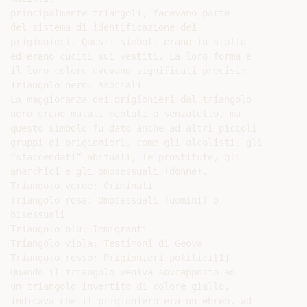
principalmente triangoli, facevano parte

del sistema di identificazione dei

prigionieri. Questi simboli erano in stoffa

ed erano cuciti sui vestiti. La loro forma e

il loro colore avevano significati precisi:

Triangolo nero: Asociali

La maggioranza dei prigionieri dal triangolo

nero erano malati mentali o senzatetto, ma

questo simbolo fu dato anche ad altri piccoli

gruppi di prigionieri, come gli alcolisti, gli

“sfaccendati” abituali, le prostitute, gli

anarchici e gli omosessuali (donne).

Triangolo verde: Criminali

Triangolo rosa: Omosessuali (uomini) o

bisessuali

Triangolo blu: Immigranti

Triangolo viola: Testimoni di Geova

Triangolo rosso: Prigionieri politici[1]

Quando il triangolo veniva sovrapposto ad

un triangolo invertito di colore giallo,

indicava che il prigioniero era un ebreo, ad
