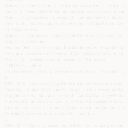
Campi di transito e di campi di raccolta: i campi in 
raccolti temporaneamente per essere indirizzati a camp
Campi di prigionia: i campi di concentramento dove i 
sono stati portati dopo la cattura. Era usata la tortu
su larga scala.

Campi di sterminio: appositamente allestiti per porta
gruppi di persone.

Nessuno dei tipi di campo è indipendente, e ognuno può
come una miscela dei diversi tipi citati sopra, e in t
alcuni gli elementi di un campo di sterminio.

STORIA DEI LAGER

La storia dei campi può essere divisa in tre grandi per
1.

1933-1936: scopo principale era la carcerazione degli 
nazista, ma dal 1934 questi campi furono messi sotto i
sfuggendo così ad ogni forma di controllo. I detenuti 
l'autorità delle SS su di loro era praticamente assolu
furono rinchiusi in questi campi altre categorie di pe
(elementi asociali) e criminali comuni.

2.

1936-1942: tutti i campi esistenti nel primo periodo, 