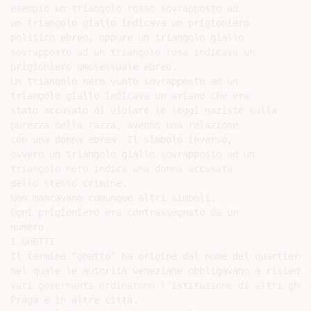
esempio un triangolo rosso sovrapposto ad

un triangolo giallo indicava un prigioniero

politico ebreo, oppure un triangolo giallo

sovrapposto ad un triangolo rosa indicava un

prigioniero omosessuale ebreo.

Un triangolo nero vuoto sovrapposto ad un

triangolo giallo indicava un ariano che era

stato accusato di violare le leggi naziste sulla

purezza della razza, avendo una relazione

con una donna ebrea. Il simbolo inverso,

ovvero un triangolo giallo sovrapposto ad un

triangolo nero indica una donna accusata

dello stesso crimine.

Non mancavano comunque altri simboli.

Ogni prigioniero era contrassegnato da un

numero.

I GHETTI

Il termine “ghetto” ha origine dal nome del quartiere 
nel quale le autorità veneziane obbligavano a risieder
vari governanti ordinarono l'istituzione di altri ghet
Praga e in altre città.
