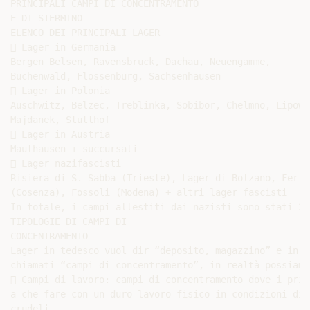
PRINCIPALI CAMPI DI CONCENTRAMENTO

E DI STERMINO

ELENCO DEI PRINCIPALI LAGER

 Lager in Germania

Bergen Belsen, Ravensbruck, Dachau, Neuengamme,

Buchenwald, Flossenburg, Sachsenhausen

 Lager in Polonia

Auschwitz, Belzec, Treblinka, Sobibor, Chelmno, Lipowa,
Majdanek, Stutthof

 Lager in Austria

Mauthausen + succursali

 Lager nazifascisti

Risiera di S. Sabba (Trieste), Lager di Bolzano, Ferram
(Cosenza), Fossoli (Modena) + altri lager fascisti

In totale, i campi allestiti dai nazisti sono stati 20.
TIPOLOGIE DI CAMPI DI

CONCENTRAMENTO

Lager in tedesco vuol dir “deposito, magazzino” e in g
chiamati “campi di concentramento”, in realtà possiamo
 Campi di lavoro: campi di concentramento dove i prig
a che fare con un duro lavoro fisico in condizioni dis
crudeli.
