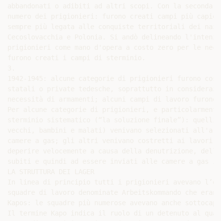
abbandonati o adibiti ad altri scopi. Con la seconda g
numero dei prigionieri: furono creati campi più capien
sempre più legata alle conquiste territoriali dei nazi
Cecoslovacchia e Polonia. Si andò delineando l'intenzi
prigionieri come mano d'opera a costo zero per le nece
furono creati i campi di sterminio.

3.

1942-1945: alcune categorie di prigionieri furono cost
statali o private tedesche, soprattutto in considerazi
necessità di armamenti; alcuni campi di lavoro furono 
Per alcune categorie di prigionieri, e particolarmente
sterminio sistematico (“la soluzione finale”): quelli 
vecchi, bambini e malati) venivano selezionati all'arr
camere a gas; gli altri venivano costretti ai lavori f
deperire velocemente a causa della denutrizione, delle
subiti e quindi ad essere inviati alle camere a gas in
LA STRUTTURA DEI LAGER

In linea di principio tutti i prigionieri avevano l’ob
squadre di lavoro denominate Arbeitskommando che erano
Kapos: le squadre più numerose avevano anche sottocapi
Il termine Kapo indica il ruolo di un detenuto al qual