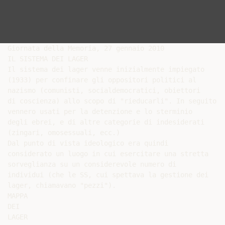
Giornata della Memoria, 27 gennaio 2010

IL SISTEMA DEI LAGER

Il sistema dei lager venne inizialmente impiegato

(1933) per confinare gli oppositori politici al

nazismo (comunisti, socialdemocratici, obiettori

di coscienza) allo scopo di "rieducarli". In seguito

vennero usati per la detenzione e lo sterminio

degli ebrei, e di altre categorie di indesiderati

(zingari, omosessuali, ecc.)

Dal punto di vista ideologico era quindi

considerato un luogo in cui esercitare una stretta

sorveglianza su un considerevole numero di

individui (che le SS, cui spettava la gestione dei

lager, chiamavano "pezzi").

MAPPA

DEI

LAGER
