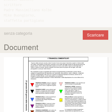
scrittore

Padre Massimiliano Kolbe

Mike Buongiorno,

senza categoria
Scaricare
Document