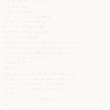
diagnosticano la micosi,

una malattia

dell’epidermide.

Per non attaccarla anche

a noi, il veterinario la

tiene in cura per 40

giorni, lontano da casa.

La consapevolezza

Per la prima volta qualcuno che amo mi

è sottratto: sperimento un grande

senso di vuoto (nonostante intorno a

me ci sia molto affetto)

Lei mi manca

Il ritorno

Cleo torna, guarita ed in forma ed io

la accolgo a braccia aperte ma, con

stupore ed amarezza, mi accorgo

che lei non ricambia e preferisce

stare da sola

Io penso: “non mi vuole più

bene”

L’insegnamento
