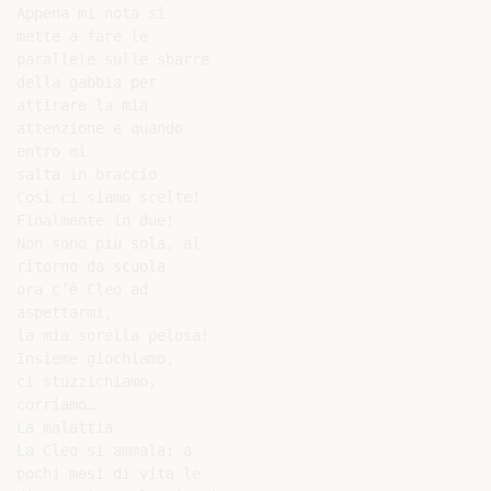
Appena mi nota si

mette a fare le

parallele sulle sbarre

della gabbia per

attirare la mia

attenzione e quando

entro mi

salta in braccio

Così ci siamo scelte!

Finalmente in due!

Non sono più sola, al

ritorno da scuola

ora c’è Cleo ad

aspettarmi,

la mia sorella pelosa!

Insieme giochiamo,

ci stuzzichiamo,

corriamo…

La malattia

La Cleo si ammala: a

pochi mesi di vita le
