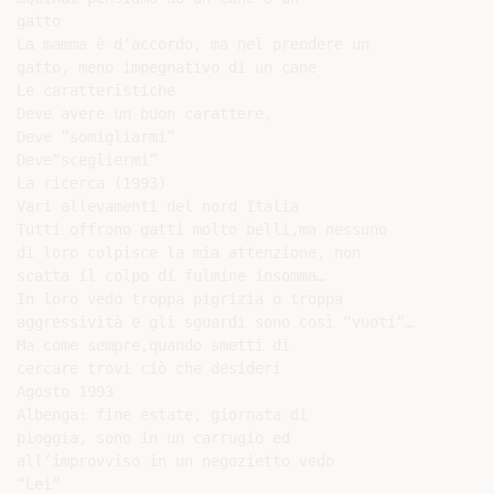
gatto

La mamma è d’accordo, ma nel prendere un

gatto, meno impegnativo di un cane

Le caratteristiche

Deve avere un buon carattere,

Deve “somigliarmi”

Deve“scegliermi”

La ricerca (1993)

Vari allevamenti del nord Italia

Tutti offrono gatti molto belli,ma nessuno

di loro colpisce la mia attenzione, non

scatta il colpo di fulmine insomma…

In loro vedo troppa pigrizia o troppa

aggressività e gli sguardi sono così “vuoti”…

Ma come sempre,quando smetti di

cercare trovi ciò che desideri

Agosto 1993

Albenga: fine estate, giornata di

pioggia, sono in un carrugio ed

all’improvviso in un negozietto vedo

“Lei”
