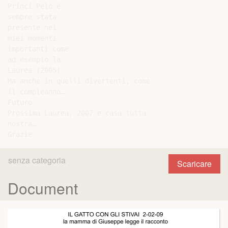
Princi Pelo è

sempre stata

presente nei

miei momenti

importanti come

ad esempio la

Laurea (2005)

Ma anche in quelli divertenti, come

il compleanno…

Futuro

Prossima Laurea, 2007 e casa tutta

nostra…

senza categoria
Scaricare
Document