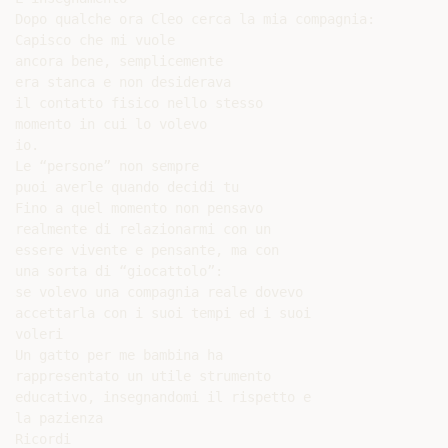
Dopo qualche ora Cleo cerca la mia compagnia:

Capisco che mi vuole

ancora bene, semplicemente

era stanca e non desiderava

il contatto fisico nello stesso

momento in cui lo volevo

io.

Le “persone” non sempre

puoi averle quando decidi tu

Fino a quel momento non pensavo

realmente di relazionarmi con un

essere vivente e pensante, ma con

una sorta di “giocattolo”:

se volevo una compagnia reale dovevo

accettarla con i suoi tempi ed i suoi

voleri

Un gatto per me bambina ha

rappresentato un utile strumento

educativo, insegnandomi il rispetto e

la pazienza

Ricordi
