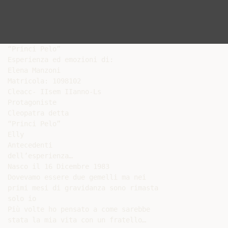
“Princi Pelo”

Esperienza ed emozioni di:

Elena Manzoni

Matricola: 1098102

Cleacc- IIsem IIanno-Ls

Protagoniste

Cleopatra detta

“Princi Pelo”

Elly

Antecedenti

dell’esperienza…

Nasco il 16 Dicembre 1983

Dovevamo essere due gemelli ma nei

primi mesi di gravidanza sono rimasta

solo io

Più volte ho pensato a come sarebbe

stata la mia vita con un fratello…
