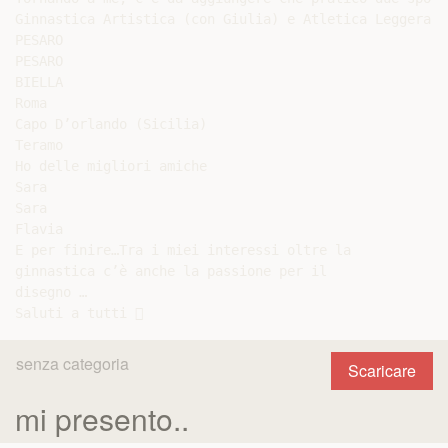
Ginnastica Artistica (con Giulia) e Atletica Leggera

PESARO

PESARO

BIELLA

Roma

Capo D’orlando (Sicilia)

Teramo

Ho delle migliori amiche

Sara

Sara

Flavia

E per finire…Tra i miei interessi oltre la

ginnastica c’è anche la passione per il

disegno …

senza categoria
Scaricare
mi presento..