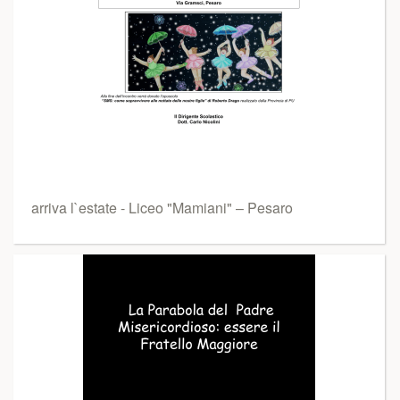
arriva l`estate - Liceo "Mamiani" – Pesaro