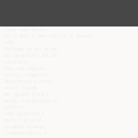
Ciao, sono Nicole

Ho 14 anni e sono nata il 15 Gennaio

1999

Parliamo un po’ di me,

ma soprattutto del mio

carattere.

Sono una ragazza

solare, simpatica,

determinata e anche

un po’ timida

Be’ questi erano i

pregi, ora passiamo ai

difetti:

Sono permalosa (

molto ) e se mi

arrabbio divento

insopportabile, e
