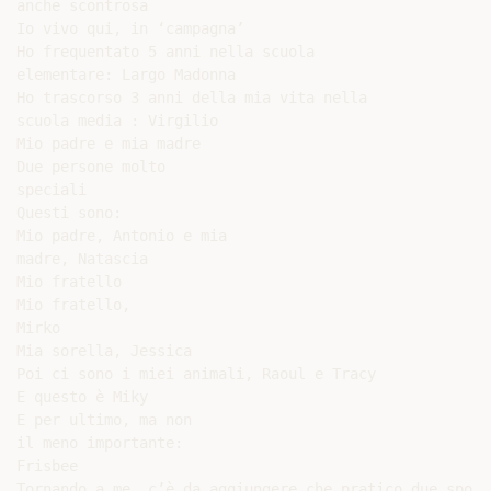
anche scontrosa

Io vivo qui, in ‘campagna’

Ho frequentato 5 anni nella scuola

elementare: Largo Madonna

Ho trascorso 3 anni della mia vita nella

scuola media : Virgilio

Mio padre e mia madre

Due persone molto

speciali

Questi sono:

Mio padre, Antonio e mia

madre, Natascia

Mio fratello

Mio fratello,

Mirko

Mia sorella, Jessica

Poi ci sono i miei animali, Raoul e Tracy

E questo è Miky

E per ultimo, ma non

il meno importante:

Frisbee

Tornando a me, c’è da aggiungere che pratico due sport: