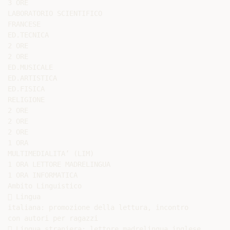
3 ORE

LABORATORIO SCIENTIFICO

FRANCESE

ED.TECNICA

2 ORE

2 ORE

ED.MUSICALE

ED.ARTISTICA

ED.FISICA

RELIGIONE

2 ORE

2 ORE

2 ORE

1 ORA

MULTIMEDIALITA’ (LIM)

1 ORA LETTORE MADRELINGUA

1 ORA INFORMATICA

Ambito Linguistico

 Lingua

italiana: promozione della lettura, incontro

con autori per ragazzi

 Lingua straniera: lettore madrelingua inglese.
