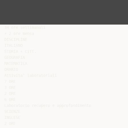
34 ore settimanali

+ 2 ore mensa

DISCIPLINE

ITALIANO

STORIA + Citt.

GEOGRAFIA

MATEMATICA

ORARIO

Attivita’ laboratoriali

7 ORE

3 ORE

2 ORE

6 ORE

Laboratorio recupero e approfondimento

SCIENZE

INGLESE

2 ORE
