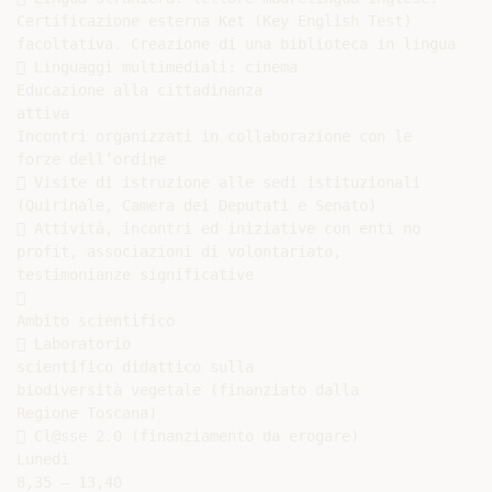
Certificazione esterna Ket (Key English Test)

facoltativa. Creazione di una biblioteca in lingua

 Linguaggi multimediali: cinema

Educazione alla cittadinanza

attiva

Incontri organizzati in collaborazione con le

forze dell’ordine

 Visite di istruzione alle sedi istituzionali

(Quirinale, Camera dei Deputati e Senato)

 Attività, incontri ed iniziative con enti no

profit, associazioni di volontariato,

testimonianze significative



Ambito scientifico

 Laboratorio

scientifico didattico sulla

biodiversità vegetale (finanziato dalla

Regione Toscana)

 Cl@sse 2.0 (finanziamento da erogare)

Lunedì

8,35 – 13,40
