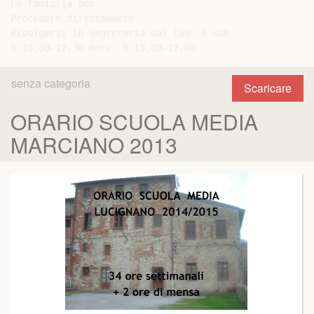
La famiglia può

Procedere direttamente

Rivolgersi in segreteria dal lun. a sab.

senza categoria
Scaricare
ORARIO SCUOLA MEDIA
MARCIANO 2013