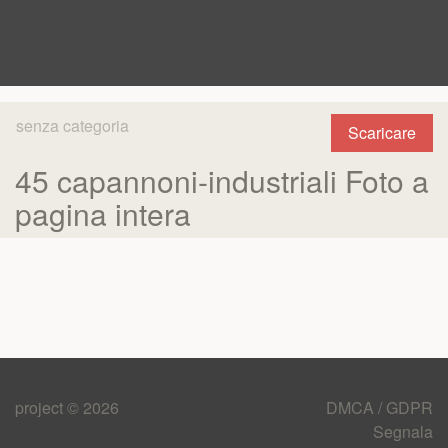
senza categoria
Scaricare
45 capannoni-industriali Foto a
pagina intera
project © 2026
DMCA / GDPR
Segnala