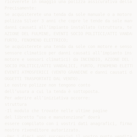
riceverete in omaggio una polizza assicurativa della d
Precisamente:

Se acquisterete una tenda da sole manuale o a motore, 
polizza Silver 3 anni che copre le tende da sole manua
danni causati all’impianto installato (struttura, telo
AZIONE DEL FULMINE, EVENTI SOCIO POLITICI/ATTI VANDALIC
FURTO, FENOMENO ELETTRICO;

Se acquisterete una tenda da sole con motore e sensore
sensore climatico per danni causati all’impianto insta
motore e sensori climatici) da INCENDIO, AZIONE DEL FU
SOCIO POLITICI/ATTI VANDALICI, FURTO, FENOMENO ELETTRIC
EVENTI ATMOSFERICI (VENTO GRANDINE e danni causati da

OGGETTI TRASPORTATI DAL VENTO).

Le nostre polizze non tengono conto

dell’usura a cui la tenda è sottoposta.

Per aderire all’iniziativa occorre:

struttura

·Il modulo che trovate nelle ultime pagine

del libretto “uso e manutenzione” dovrà

essere compilato con i vostri dati anagrafici, firmato
nostro rivenditore autorizzato.

·Per i dieci anni successivi il vostro punto vendita d