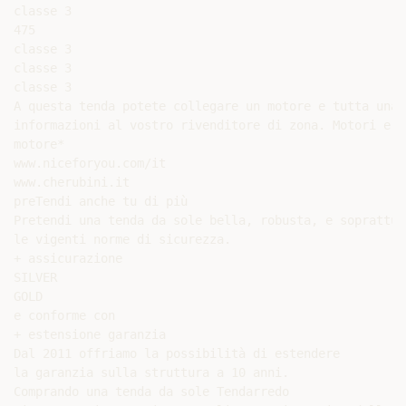
classe 3

475

classe 3

classe 3

classe 3

A questa tenda potete collegare un motore e tutta una 
informazioni al vostro rivenditore di zona. Motori e a
motore*

www.niceforyou.com/it

www.cherubini.it

preTendi anche tu di più

Pretendi una tenda da sole bella, robusta, e soprattut
le vigenti norme di sicurezza.

+ assicurazione

SILVER

GOLD

e conforme con

+ estensione garanzia

Dal 2011 offriamo la possibilità di estendere

la garanzia sulla struttura a 10 anni.

Comprando una tenda da sole Tendarredo
