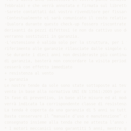
febbraio) e che verrà annotata e firmata sul libretto 
·Sarete contattati dal vostro rivenditore per fissare 
·Contestualmente vi sarà comunicato il costo relativo 
·Qualora durante questo check-up fossero riscontrate d
derivanti da pezzi difettosi (e non da cattivo uso del
verranno sostituiti in garanzia.

·L’estensione è valida solo per la struttura, per i te
riferimento alle garanzie rilasciate dalle singole cas
·Se durante i dieci anni non desideraste più continuar
di garanzia, basterà non concordare la visita periodic
cesserà con effetto immediato

+ resistenza al vento

+ garanzia

Le nostre tende da sole sono state sottoposte ai test 
vento in base alla normativa UNI EN 13561:2009 per ott
In fase di preventivo, in base alle misure ed al model
verrà indicata la corrispondente classe di resistenza 
La tenda è coperta da una garanzia di 5 anni su tutti 
Basta conservare il “manuale d’uso e manutenzione” che
consegnato insieme alla tenda che ne attesta l’anno di
* I motori meccanici sono garantiti 5 anni, mentre que