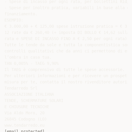
- Spese di incasso per ogni rata, per bollettini Rid/po
- Spese per inoltro pratica, variabili in base alla du
finanziamento.

ESEMPIO:

€ 3.000,00 + € 125,00 spese istruzione pratica = € 3.1
12 rate da € 260,40 (+ imposta DI BOLLO € 14,62 sulla p
rata e SPESE DI INCASSO FINO A € 2,50 per ogni rata)

Tutte le tende da sole e tutta la componentistica sono
controlli qualitativi che da anni ci permettono di ess
l’ombra in casa tua.

TAN 0,005% - TAEG 9,90%

Il TAEG è comprensivo di tutte le spese accessorie.

Per ulteriori informazioni e per ricevere un prospetto
misura per te, contatta il nostro rivenditore autorizza
Tendarredo Srl

ASSOCIAZIONE ITALIANA

TENDE, SCHERMATURE SOLARI

E CHIUSURE TECNICHE

Via Aldo Moro, 20

26845 Codogno (LO)

[email protected]