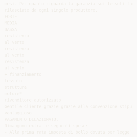
mesi. Per quanto riguarda la garanzia sui tessuti fann
rilasciate da ogni singolo produttore.

FORTE

MEDIA

BASSA

resistenza

al vento

resistenza

al vento

resistenza

al vento

+ finanziamento

tessuto

struttura

motore*

rivenditore autorizzato

Gentile cliente grazie grazie alla convenzione stipula
vantaggioso

PAGAMENTO DILAZIONATO.

Rimangono extra le seguenti spese:

- Alla prima rata imposta di bollo dovuta per legge
