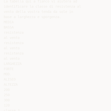
La tabella qui a fianco vi aiuterà ad

identificare la classe di resistenza al

vento della vostra tenda da sole in

base a larghezza e sporgenza.

MEDIA

BASSA

resistenza

al vento

resistenza

al vento

resistenza

al vento

LARGHEZZA

FORTE

MOD.

ALISEO

ALTEZZA

200

250

300

120

classe 3
