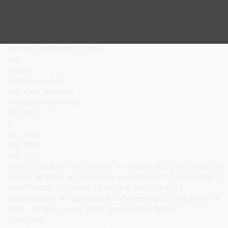
per chi preTende di più

mod.

Aliseo

Tenda a caduta

con cavi acciaio

+ Caratteristiche

RAL 101

3

RAL 9010

RAL 7001

RAL 7035

Tenda a caduta che unisce il design dei cavi in acciai
Questo modello di tenda ha superato brillantemente i t
RESISTENZA) in tutte le misure realizzabili.

La struttura è realizzata interamente in alluminio nei
7035, grigio scuro 7001, bianco RAL 9010.

struttura
