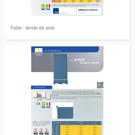
Febe - tende da sole