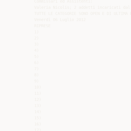
Commissari ed Assistenti:

Valeria Nicolis; 2 addetti incaricati dal 
TUTTE LE CATEGORIE SONO OPEN E DI ULTIMA E
Venerdì 06 Luglio 2012

RIPRESE

1)

2)

3)

4)

5)

6)

7)

8)

9)

10)

11)

12)

13)

14)

15)

16)

17)
