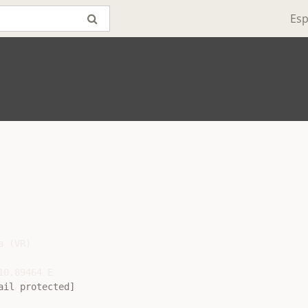
Esp
 (VR)

0.89464 E

ail protected]