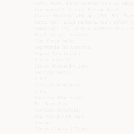
CAMPI PROVA: indoor/outdoor 60 x 20 sabbia
Presidente Di Giuria: Stefano Romiti

Giuria: Mariette Withages (Int. 5*); Euge
Gatti (Db); Luigi Marinoni (Da); Walter M
Sebastiani (M); Lorenza Volterra (M); ; An
Direttore del concorso:

Sig. Peron Paolo

Segreteria del Concorso:

Sig.ra Mary Canteri

Centro calcoli:

Sig.ra Alessandra Zava

Servizio Medico:

C.R.I.

Servizio Ambulanza:

C.R.I.

Servizio Veterinario:

Dr. Marco Mora

Servizio Mascalcia:

Sig. Giorgio De Togni

Speaker:

Sig.ra Claudia D’Iseppi
