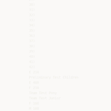
30)

31)

32)

33)

34)

35)

36)

37)

38)

39)

40)

41)

42)

E 210

Preliminary Test Children

E 400

F 210

Team Test Pony

Team Test Junior

F 100

M 100
