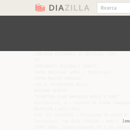
CONCORSO NAZIONALE DI DRESSAGE TIPO

“A”

CAMPIONATI REGIONALI VENETI

TAPPA DRESSAGE GAMES / TROFEO GID

TAPPA MASTER IBERICO

CON IL PATROCINIO DELLA

REGIONE VENETO

“SPORTING CLUB PARADISO HORSE & PONY”

Via Ceolara, 4 – Caselle di somma Campagna
06/07/08 Luglio 2012

Cod. ASL 082VR035 – Posizione 45.42034 N 1
Iscrizioni: fax 0422 1760250 – email: 
[em
CAMPI GARA: indoor/outdoor 60 x 20 sabbia
