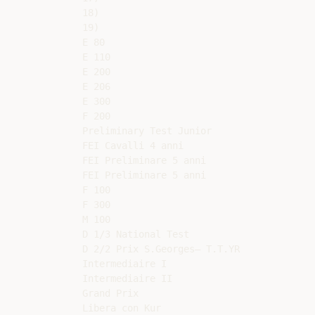
18)

19)

E 80

E 110

E 200

E 206

E 300

F 200

Preliminary Test Junior

FEI Cavalli 4 anni

FEI Preliminare 5 anni

FEI Preliminare 5 anni

F 100

F 300

M 100

D 1/3 National Test

D 2/2 Prix S.Georges– T.T.YR

Intermediaire I

Intermediaire II

Grand Prix

Libera con Kur
