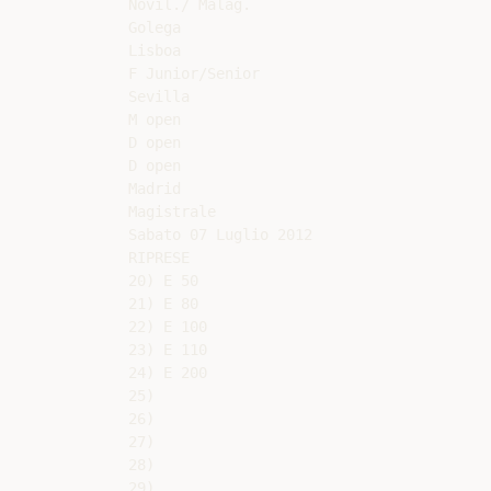
Novil./ Malag.

Golega

Lisboa

F Junior/Senior

Sevilla

M open

D open

D open

Madrid

Magistrale

Sabato 07 Luglio 2012

RIPRESE

20) E 50

21) E 80

22) E 100

23) E 110

24) E 200

25)

26)

27)

28)

29)
