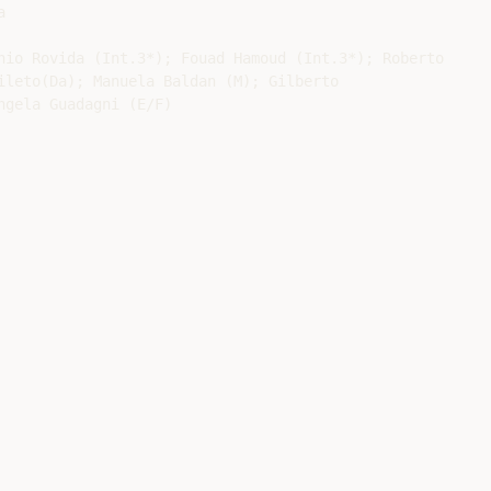


nio Rovida (Int.3*); Fouad Hamoud (Int.3*); Roberto

ileto(Da); Manuela Baldan (M); Gilberto

gela Guadagni (E/F)
