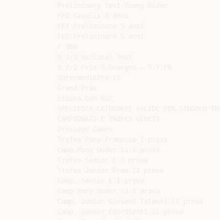
Preliminary Test Young Rider

FEI Cavalli 4 anni

FEI Preliminare 5 anni

FEI Preliminare 5 anni

F 300

D 1/3 National Test

D 2/2 Prix S.Georges – T.T.YR

Intermediaire II

Grand Prix

Libera con Kur

SPECIFICA CATEGORIE VALIDE PER SINGOLO TRO
CAMPIONATI E TROFEI VENETI

Dressage Games

Trofeo Pony Promesse I prova

Camp.Pony Under 11 I prova

Trofeo Senior E I prova

Trofeo Junior Prom.II prova

Camp. Senior E I prova

Camp Pony Under 13 I prova

Camp. Junior Giovani Talenti II prova

Camp. Junior Esordienti ii prova
