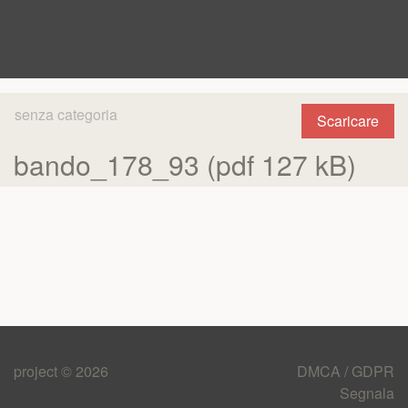
senza categoria
Scaricare
bando_178_93 (pdf 127 kB)
project © 2026
DMCA / GDPR
Segnala