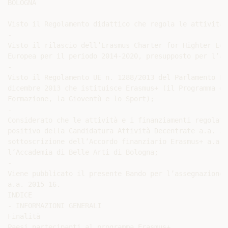
BOLOGNA

-

Visto il Regolamento didattico che regola le attività 
-

Visto il rilascio dell’Erasmus Charter for Highter Edu
Europea per il periodo 2014-2020, presupposto per l’as
-

Visto il Regolamento UE n. 1288/2013 del Parlamento Eu
dicembre 2013 che istituisce Erasmus+ (il Programma de
Formazione, la Gioventù e lo Sport);

-

Considerato che le attività e i finanziamenti regolati
positivo della Candidatura Attività Decentrate a.a. 20
sottoscrizione dell’Accordo finanziario Erasmus+ a.a. 
l’Accademia di Belle Arti di Bologna;

-

Viene pubblicato il presente Bando per l’assegnazione 
a.a. 2015-16.

INDICE

- INFORMAZIONI GENERALI

Finalità

Paesi partecipanti al programma Erasmus+
