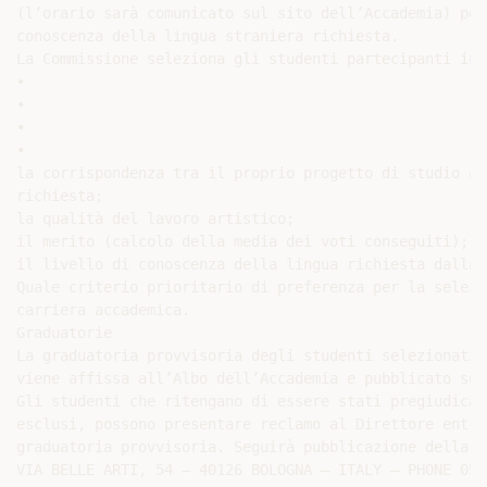
(l’orario sarà comunicato sul sito dell’Accademia) per
conoscenza della lingua straniera richiesta.

La Commissione seleziona gli studenti partecipanti in 
•

•

•

•

la corrispondenza tra il proprio progetto di studio al
richiesta;

la qualità del lavoro artistico;

il merito (calcolo della media dei voti conseguiti);

il livello di conoscenza della lingua richiesta dalla 
Quale criterio prioritario di preferenza per la selezi
carriera accademica.

Graduatorie

La graduatoria provvisoria degli studenti selezionati,
viene affissa all’Albo dell’Accademia e pubblicato sul
Gli studenti che ritengano di essere stati pregiudicat
esclusi, possono presentare reclamo al Direttore entro
graduatoria provvisoria. Seguirà pubblicazione della g
VIA BELLE ARTI, 54 – 40126 BOLOGNA – ITALY – PHONE 051