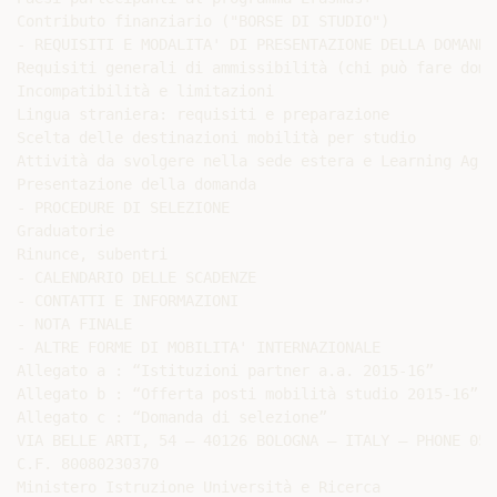
Contributo finanziario ("BORSE DI STUDIO")

- REQUISITI E MODALITA' DI PRESENTAZIONE DELLA DOMANDA

Requisiti generali di ammissibilità (chi può fare doman
Incompatibilità e limitazioni

Lingua straniera: requisiti e preparazione

Scelta delle destinazioni mobilità per studio

Attività da svolgere nella sede estera e Learning Agre
Presentazione della domanda

- PROCEDURE DI SELEZIONE

Graduatorie

Rinunce, subentri

- CALENDARIO DELLE SCADENZE

- CONTATTI E INFORMAZIONI

- NOTA FINALE

- ALTRE FORME DI MOBILITA' INTERNAZIONALE

Allegato a : “Istituzioni partner a.a. 2015-16”

Allegato b : “Offerta posti mobilità studio 2015-16”

Allegato c : “Domanda di selezione”

VIA BELLE ARTI, 54 – 40126 BOLOGNA – ITALY – PHONE 051
C.F. 80080230370

Ministero Istruzione Università e Ricerca
