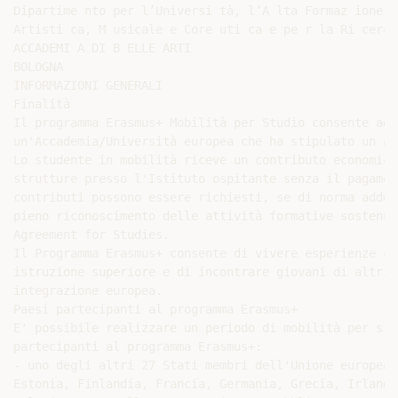
Dipartime nto per l’Universi tà, l’A lta Formaz ione

Artisti ca, M usicale e Core uti ca e pe r la Ri cerca

ACCADEMI A DI B ELLE ARTI

BOLOGNA

INFORMAZIONI GENERALI

Finalità

Il programma Erasmus+ Mobilità per Studio consente agl
un'Accademia/Università europea che ha stipulato un ac
Lo studente in mobilità riceve un contributo economico
strutture presso l'Istituto ospitante senza il pagamen
contributi possono essere richiesti, se di norma addeb
pieno riconoscimento delle attività formative sostenut
Agreement for Studies.

Il Programma Erasmus+ consente di vivere esperienze cu
istruzione superiore e di incontrare giovani di altri 
integrazione europea.

Paesi partecipanti al programma Erasmus+

E' possibile realizzare un periodo di mobilità per stu
partecipanti al programma Erasmus+:

- uno degli altri 27 Stati membri dell'Unione europea 
Estonia, Finlandia, Francia, Germania, Grecia, Irlanda