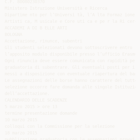
C.F. 80080230370

Ministero Istruzione Università e Ricerca

Dipartime nto per l’Universi tà, l’A lta Formaz ione

Artisti ca, M usicale e Core uti ca e pe r la Ri cerca

ACCADEMI A DI B ELLE ARTI

BOLOGNA

Accettazione, rinunce, subentri

Gli studenti selezionati devono sottoscrivere entro il
l’apposito modulo disponibile presso l’ufficio Erasmus
Ogni rinuncia deve essere comunicata con rapidità per 
graduatoria di subentrare. Gli eventuali posti per i q
messi a disposizione con eventuale riapertura del band
Le assegnazioni delle borse hanno carattere del tutto 
selezione occorre fare domanda alle singole Istituzion
dell’accettazione.

CALENDARIO DELLE SCADENZE

5 marzo 2015 > ore 13

termine presentazione domande

10 marzo 2015

colloqui con la Commissione per la selezione

18 marzo 2015

pubblicazione graduatoria con le assegnazioni provviso