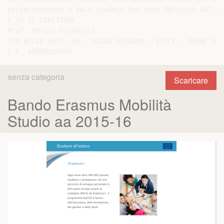
partecipazione a tale scambio non sono definite dal pr
F.to IL DIRETTORE

Prof. Enrico Fornaroli

VIA BELLE ARTI, 54 – 40126 BOLOGNA – ITALY – PHONE 051
senza categoria
Scaricare
Bando Erasmus Mobilità
Studio aa 2015-16