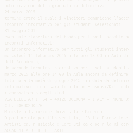
pubblicazione della graduatoria definitiva

24 marzo 2015

termine entro il quale i vincitori comunicano l’accett
incontro informativo per gli studenti selezionati

31 maggio 2015

eventuale riapertura del bando per i posti scambio non
Incontri informativi:

Un incontro informativo per tutti gli studenti interes
mercoledì 11 febbraio 2015 alle ore 13.00 in Aula da d
dell'Accademia)

Un secondo incontro informativo per i soli studenti ch
marzo 2015 alle ore 14.00 in Aula ancora da definire (
Intorno alla metà di giugno 2015 (in data da definire)
informativo in cui sarà fornito un Erasmus+/Kit conten
riconoscimento degli studi.

VIA BELLE ARTI, 54 – 40126 BOLOGNA – ITALY – PHONE 051
C.F. 80080230370

Ministero Istruzione Università e Ricerca

Dipartime nto per l’Universi tà, l’A lta Formaz ione

Artisti ca, M usicale e Core uti ca e pe r la Ri cerca

ACCADEMI A DI B ELLE ARTI
