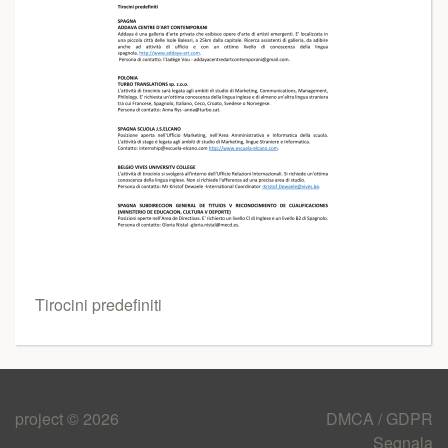
Tirocini predefiniti
project © 2026
DMCA / GDPR
Segnala