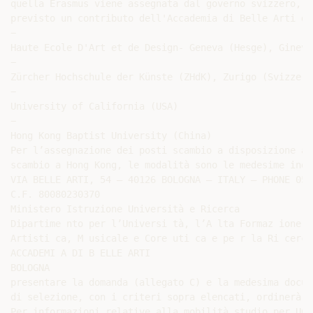
quella Erasmus viene assegnata dal governo svizzero, m
previsto un contributo dell'Accademia di Belle Arti di
−

Haute Ecole D'Art et de Design- Geneva (Hesge), Ginevr
−

Zürcher Hochschule der Künste (ZHdK), Zurigo (Svizzera)
−

University of California (USA)

−

Hong Kong Baptist University (China)

Per l’assegnazione dei posti scambio a disposizione a 
scambio a Hong Kong, le modalità sono le medesime indi
VIA BELLE ARTI, 54 – 40126 BOLOGNA – ITALY – PHONE 051
C.F. 80080230370

Ministero Istruzione Università e Ricerca

Dipartime nto per l’Universi tà, l’A lta Formaz ione

Artisti ca, M usicale e Core uti ca e pe r la Ri cerca

ACCADEMI A DI B ELLE ARTI

BOLOGNA

presentare la domanda (allegato C) e la medesima docum
di selezione, con i criteri sopra elencati, ordinerà l
Per informazioni relative alla mobilità studio per UCA