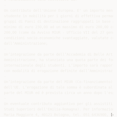
-

Un contributo dell'Unione Europea. E' un importo mensi
studente in mobilità per i giorni di effettiva permane
gruppi di Paesi di destinazione raggruppati in base al
minimo di euro 230,00 ad un massimo di euro 280,00 con
200,00 (come da Avviso MIUR - Ufficio VII del 27 genna
condizioni socio-economiche svantaggiate, valutate con
dall’Amministrazione;

-

Un’integrazione da parte dell’Accademia di Belle Arti 
Amministrazione, ha stanziato una quota parte dei fond
internazionale degli studenti. L’importo sarà rapporta
con modalità di erogazione definite dall’Amministrazion
-

Un’integrazione da parte del MIUR (Co-finanziamento), 
dell'UE. L’erogazione di tale somma è subordinata all’
parte del MIUR ed è prevista circa un anno dopo l'espe
-

Un eventuale contributo aggiuntivo per gli assistiti E
Studi Superiori dell'Emilia-Romagna). Per informazioni
Maria Maggiore 4, 40121 Bologna, tel. 051 6436900, 
[em