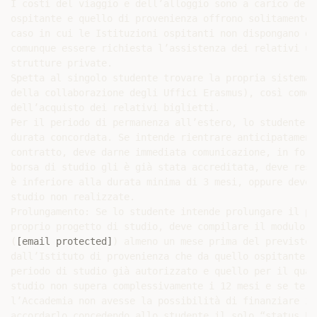
I costi del viaggio e dell’alloggio sono a carico dell
ospitante e quello di provenienza offrono solitamente 
caso in cui le Istituzioni ospitanti non dispongano di
comunque essere richiesta l’assistenza dei relativi uf
strutture private.

Spetta al singolo studente trovare la propria sistemaz
della collaborazione degli Uffici Erasmus), così come 
dell’acquisto dei relativi biglietti.

Per il periodo di permanenza all’estero, lo studente è
durata concordata. Se intende rientrare anticipatament
contratto, deve darne immediata comunicazione, in form
borsa di studio gli è già stata accreditata, deve rest
è inferiore alla durata minima di 3 mesi, oppure deve 
studio non realizzate.

Prolungamento: Se lo studente intende prolungare il pr
proprio progetto di studio, deve compilare il modulo d
(
[email protected]
) almeno un mese prima del previsto rientro, e il prolungamento deve essere accordato sia
dall’Istituto di provenienza che da quello ospitante. Può essere concesso se non vi sono interruzioni tra il
periodo di studio già autorizzato e quello per il quale si chiede il prolungamento e se l’intero periodo di
studio non supera complessivamente i 12 mesi e se termina entro il 30 settembre 2016. Nel caso in cui
l’Accademia non avesse la possibilità di finanziare il prolungamento con mensilità aggiuntive, potrà
accordarlo concedendo allo studente il solo “status Erasmus+” (mensilità autorizzate ma non finanziate).
REQUISITI E MODALITA' DI PRESENTAZIONE DELLA DOMANDA
Requisiti generali di ammissibilità (chi può fare domanda)
Per potersi candidare al bando Erasmus+ Mobilità per Studio a.a. 2015/16 è necessario:
1. essere iscritti all'Accademia di Belle Arti nell'anno accademico in corso, indipendentemente dal Paese di
cittadinanza;
N.B.: Sono eleggibili per la mobilità presso un' Accademia/Università del loro Paese di origine anche gli
studenti con cittadinanza di uno dei Paesi partecipanti ad ERASMUS+ e iscritti all'Accademia di Bologna
a condizione che non siano residenti in tale Paese ma lo siano in Italia. Essi dovranno inoltre avere un
nulla osta da parte dell'Istituzione ospitante.
2. possedere adeguate competenze linguistiche (vedi Lingua straniera: requisiti);
VIA BELLE ARTI, 54 – 40126 BOLOGNA – ITALY – PHONE 051 4226411 – FAX 253032
C.F. 80080230370
Ministero Istruzione Università e Ricerca
Dipartime nto per l’Universi tà, l’A lta Formaz ione
Artisti ca, M usicale e Core uti ca e pe r la Ri cerca
ACCADEMI A DI B ELLE ARTI
BOLOGNA
3. presentare un progetto di studio da seguire nell'Istituzione partner con le relative motivazioni (vedi
paragrafo “Attività da svolgere nella sede estera e Learning Agreement for Studies”);
4. provvedere al rinnovo dell'iscrizione per l'a.a. 2015/2016 entro le scadenze fissate.
NOTA BENE
Lo studente non è tenuto al pagamento delle tasse di iscrizione al nuovo anno accademico solo se l’attività di
studio da svolgere all’estero consiste nella preparazione della tesi di Diploma o in attività di studio (esami
inclusi) riconoscibili prima della discussione della tesi, come previsto nel regolamento didattico, con ciò
presentando, entro le scadenze fissate, la domanda di Diploma da sostenere entro la sessione straordinaria
dell’a.a. 2014/15 ovvero nel febbraio-marzo 2016. In particolare questi studenti potranno candidarsi solo
per posti scambio dove sia possibile partire nel primo semestre. Qualora invece intendano iscriversi al
Biennio Specialistico nell’a.a. 2015/16 essi rientrano nel caso seguente.
Gli studenti che, al momento della candidatura, sono iscritti al terzo anno del Diploma di primo livello o
fuori corso e prevedono di diplomarsi entro l’a.a. 2014/15, se intendono candidarsi per posti scambio dove
sia possibile partire nel secondo semestre, nel settembre 2015 dovranno risultare iscritti a un Corso di
Diploma di secondo livello (Specialistico) nell’a.a. 2015/16, pena l’esclusione della candidatura dal bando.
In ogni caso, lo studente in mobilità non potrà conseguire il titolo di studio finale prima della conclusione del
periodo di studio all’estero e previo riconoscimento dell’attività svolta in quella sede.
Gli studenti che nell'a.a. 2014/15 si trovano al 1° anno del Triennio possono fare domanda.
Incompatibilità e limitazioni
I candidati se nello stesso ciclo di studi (Triennio oppure Biennio) hanno già svolto esperienze di mobilità
con Erasmus (LLP Erasmus, Erasmus+ Mobilità per Studio, Erasmus+ Mobilità per Tirocinio) non possono
superare la durata di 12 mesi di mobilità per ogni ciclo. Dunque lo studente può partire più volte nel corso
della sua carriera: il Programma Erasmus+ prevede la durata max di 12 mesi di mobilità (inclusivi di Studio
e Traineeship) sia nel Triennio (diploma di primo livello) che nel Biennio (diploma di secondo livello).
Ogni candidato può ottenere nell'AA.2015-16 una sola borsa di Mobilità Erasmus + per Studio; può inve