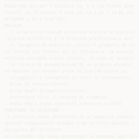
Dipartime nto per l’Universi tà, l’A lta Formaz ione

Artisti ca, M usicale e Core uti ca e pe r la Ri cerca

ACCADEMI A DI B ELLE ARTI

BOLOGNA

- il proprio curriculum artistico unito a un piccolo p
ricerche artistiche e le attività professionali svolte
- il “progetto di mobilità”, ossia il progetto di stud
all’estero (in formato A4) in italiano e, se possibile
versione potrebbe essere inviata, in caso di selezione
- la lettera di presentazione di un proprio docente in
Le domande non saranno prese in considerazione se:

- illeggibili o incomplete di tutte le informazioni ri
- prive di sottoscrizione;

- prive degli allegati richiesti;

- presentate oltre il termine di scadenza;

- media degli esami sostenuti inferiore a 27/30.

PROCEDURE DI SELEZIONE

La selezione viene effettuata da un’apposita Commissio
docente responsabile Erasmus e da un altro docente (Di
designato dal Direttore.

Gli studenti che hanno presentato la domanda sono conv