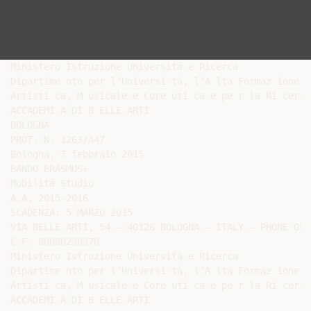
Ministero Istruzione Università e Ricerca

Dipartime nto per l’Universi tà, l’A lta Formaz ione

Artisti ca, M usicale e Core uti ca e pe r la Ri cerca

ACCADEMI A DI B ELLE ARTI

BOLOGNA

PROT. N. 1263/A47

Bologna, 7 febbraio 2015

BANDO ERASMUS+

Mobilità Studio

A.A. 2015-2016

SCADENZA: 5 MARZO 2015

VIA BELLE ARTI, 54 – 40126 BOLOGNA – ITALY – PHONE 051
C.F. 80080230370

Ministero Istruzione Università e Ricerca

Dipartime nto per l’Universi tà, l’A lta Formaz ione

Artisti ca, M usicale e Core uti ca e pe r la Ri cerca

ACCADEMI A DI B ELLE ARTI
