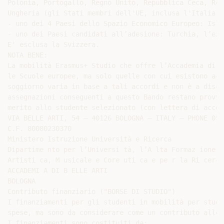
Polonia, Portogallo, Regno Unito, Repubblica Ceca, Rom
Ungheria (gli Stati membri dell'UE, inclusa l'Italia, 
- uno dei 4 Paesi dello Spazio Economico Europeo: Isla
- uno dei Paesi candidati all’adesione: Turchia, l’ex 
E' esclusa la Svizzera.

NOTA BENE:

La mobilità Erasmus+ Studio che offre l’Accademia di B
le Scuole europee, ma solo quelle con cui esistono acc
soggiorno varia in base a tali accordi e non è a discr
assegnazioni conseguenti a questo Bando restano provvi
merito allo studente selezionato (con lettera di accet
VIA BELLE ARTI, 54 – 40126 BOLOGNA – ITALY – PHONE 051
C.F. 80080230370

Ministero Istruzione Università e Ricerca

Dipartime nto per l’Universi tà, l’A lta Formaz ione

Artisti ca, M usicale e Core uti ca e pe r la Ri cerca

ACCADEMI A DI B ELLE ARTI

BOLOGNA

Contributo finanziario ("BORSE DI STUDIO")

I finanziamenti per gli studenti in mobilità per studi
spese, ma sono da considerare come un contributo alle 
I finanziamenti sono costituiti da:
