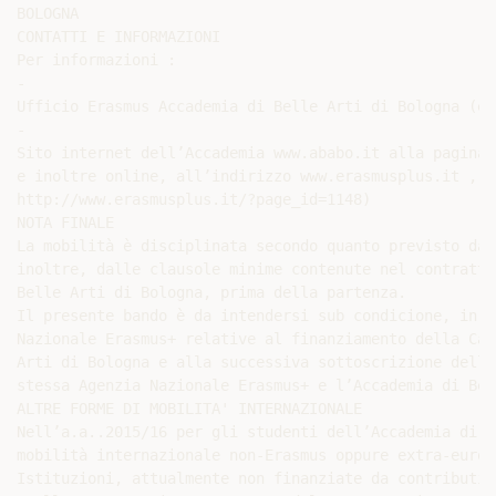
BOLOGNA

CONTATTI E INFORMAZIONI

Per informazioni :

-

Ufficio Erasmus Accademia di Belle Arti di Bologna (e-
-

Sito internet dell’Accademia www.ababo.it alla pagina E
e inoltre online, all’indirizzo www.erasmusplus.it , i
http://www.erasmusplus.it/?page_id=1148)

NOTA FINALE

La mobilità è disciplinata secondo quanto previsto dal
inoltre, dalle clausole minime contenute nel contratto
Belle Arti di Bologna, prima della partenza.

Il presente bando è da intendersi sub condicione, in a
Nazionale Erasmus+ relative al finanziamento della Can
Arti di Bologna e alla successiva sottoscrizione dell’
stessa Agenzia Nazionale Erasmus+ e l’Accademia di Bel
ALTRE FORME DI MOBILITA' INTERNAZIONALE

Nell’a.a..2015/16 per gli studenti dell’Accademia di B
mobilità internazionale non-Erasmus oppure extra-europ
Istituzioni, attualmente non finanziate da contributi 