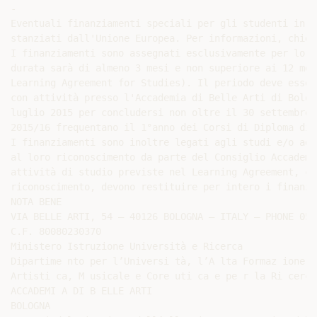
-

Eventuali finanziamenti speciali per gli studenti in s
stanziati dall'Unione Europea. Per informazioni, chied
I finanziamenti sono assegnati esclusivamente per lo s
durata sarà di almeno 3 mesi e non superiore ai 12 mes
Learning Agreement for Studies). Il periodo deve esser
con attività presso l'Accademia di Belle Arti di Bolog
luglio 2015 per concludersi non oltre il 30 settembre 
2015/16 frequentano il 1°anno dei Corsi di Diploma di 
I finanziamenti sono inoltre legati agli studi e/o ad 
al loro riconoscimento da parte del Consiglio Accademi
attività di studio previste nel Learning Agreement, ch
riconoscimento, devono restituire per intero i finanzi
NOTA BENE

VIA BELLE ARTI, 54 – 40126 BOLOGNA – ITALY – PHONE 051
C.F. 80080230370

Ministero Istruzione Università e Ricerca

Dipartime nto per l’Universi tà, l’A lta Formaz ione

Artisti ca, M usicale e Core uti ca e pe r la Ri cerca

ACCADEMI A DI B ELLE ARTI

BOLOGNA
