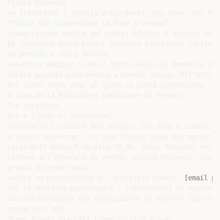
[email pr
cui si desidera partecipare - informazioni al numero 3
in collaborazione con Associazione Il deserto fiorirà,
animazioni V05

“Come Alberi piantati lungo corsi d'acqua”
