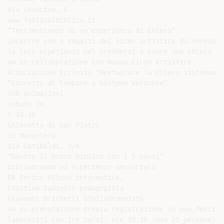
Via Leoncino, 6

www.festivalbiblico.it

“Testimonianze di un’esperienza di Chiesa”

incontro con i ragazzi del liceo artistico di Verona c
la loro esperienza nel prendersi a cuore una chiesa tr
⚙⚙ in collaborazione con Nuovo Liceo Artistico

Associazione Ecclesia “Restaurare la Chiesa sistemando
“Concerti di Campane a Sistema Veronese”

V08 animazioni

sabato 24

h 10.30

Chiesetta di San Pietro

in Monastero

Via Garibaldi, 3/A

“Dentro il brano biblico con i 5 sensi”

bibliodramma ed esperienze sensoriali

ϐϐ Enrico Olioso informatico,

Cristina Tadiello pedagogista

Giovanni Brichetti bibliodrammista

⚙⚙ su prenotazione previa registrazione su www.festiva
laboratori con tre turni: ore 10.30 (max 25 persone); 