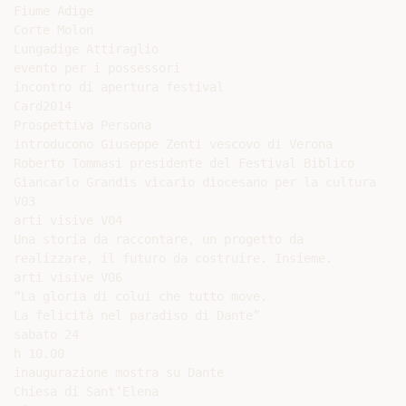
Fiume Adige

Corte Molon

Lungadige Attiraglio

evento per i possessori

incontro di apertura festival

Card2014

Prospettiva Persona

introducono Giuseppe Zenti vescovo di Verona

Roberto Tommasi presidente del Festival Biblico

Giancarlo Grandis vicario diocesano per la cultura

V03

arti visive V04

Una storia da raccontare, un progetto da

realizzare, il futuro da costruire. Insieme.

arti visive V06

“La gloria di colui che tutto move.

La felicità nel paradiso di Dante”

sabato 24

h 10.00

inaugurazione mostra su Dante

Chiesa di Sant’Elena
