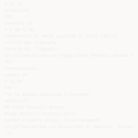
h 20.45

animazioni

V21

domenica 25

h 9.00-12.00

laboratorio di danze ispirate ai testi biblici

Cortile del Tribunale

Cortile del Tribunale

in collaborazione con Gruppo Danze Popolari Verona Tamz
V22

Conversazione

sabato 24

h 18.00

V19

“Se la Bibbia ispirasse l’economia”

spettacoli

ϐϐ Guido Roncalli attore,

Diego Roncalli violoncellista

evento a numero chiuso: 25 partecipanti

in collaborazione con Ristorante 12 Apostoli, Verona

V17
