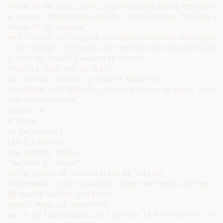
dalle 14.00 alle 15.00: presentazione della metodologi
a cura di Fondazione Edulife, Associazione Italiana Bi
Concerti di campane

⚙⚙ l’evento si svolgerà contemporaneamente nei campani
e San Giorgio in Braida con possibilità di ascolto da 
a cura di Scuola Campanaria Verona

“Voi chi dite che io sia?”

La ricerca storica su Gesù di Nazareth

dibattito sull’attuale ricerca storica su Gesù, dalle 
V09 Conversazione

sabato 24

h 10.30

la Feltrinelli

Libri e Musica

Via Quattro Spade, 2

“Narrare è creare?”

Dalla Genesi al Silmarillion di Tolkien

conferenza sulla narrazione come esperienza di fede e v
ϐϐ Davide Galati scrittore,

Manuel Magalini sacerdote

⚙⚙ in collaborazione con Libreria la Feltrinelli, Veron