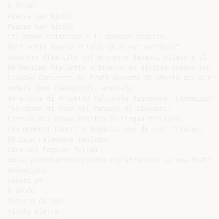
h 15.00

Piazza San Nicolò

Piazza San Nicolò

“Il credo cristiano e il narrare storico.

Patì sotto Ponzio Pilato: Quid est veritas?”

incontro dibattito sul processo davanti Pilato e il te
ϐϐ Massimo Miglietta ordinario di diritto romano (Univ
Claudio Carcereri De Prati docente di storia del dirit
modera Zeno Cavaggioni, avvocato

⚙⚙ a cura di Progetto Culturale Diocesano, Fondazione T
“Le nozze di Cana nel Vangelo di Giovanni”

Lettura del brano biblico in lingua friulana,

con momenti canori e degustazione di vini friulani

ϐϐ Ezio Falavegna teologo,

Coro del Fogolar Furlan

⚙⚙ su prenotazione previa registrazione su www.festiva
animazioni

sabato 24

h 16.00

Osteria da Ugo

Vicolo Dietro
