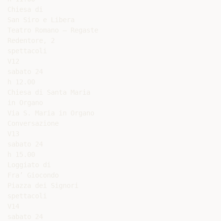
Chiesa di

San Siro e Libera

Teatro Romano – Regaste

Redentore, 2

spettacoli

V12

sabato 24

h 12.00

Chiesa di Santa Maria

in Organo

Via S. Maria in Organo

Conversazione

V13

sabato 24

h 15.00

Loggiato di

Fra’ Giocondo

Piazza dei Signori

spettacoli

V14

sabato 24
