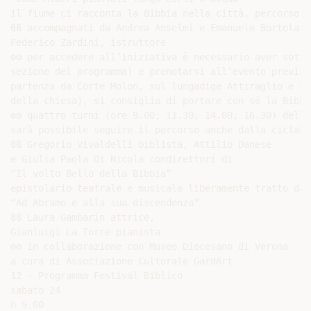
Il fiume ci racconta la Bibbia nella città, percorso i
ϐϐ accompagnati da Andrea Anselmi e Emanuele Bortolazz
Federico Zardini, istruttore

⚙⚙ per accedere all’iniziativa è necessario aver sotto
sezione del programma) e prenotarsi all’evento previa 
partenza da Corte Molon, sul lungadige Attiraglio e ar
della chiesa), si consiglia di portare con sé la Bibbia
⚙⚙ quattro turni (ore 9.00; 11.30; 14.00; 16.30) della
sarà possibile seguire il percorso anche dalla ciclabi
ϐϐ Gregorio Vivaldelli biblista, Attilio Danese

e Giulia Paola Di Nicola condirettori di

“Il volto Bello della Bibbia”

epistolario teatrale e musicale liberamente tratto dal
“Ad Abramo e alla sua discendenza”

ϐϐ Laura Gambarin attrice,

Gianluigi La Torre pianista

⚙⚙ in collaborazione con Museo Diocesano di Verona

a cura di Associazione Culturale GardArt

12 - Programma Festival Biblico

sabato 24

h 9.00
