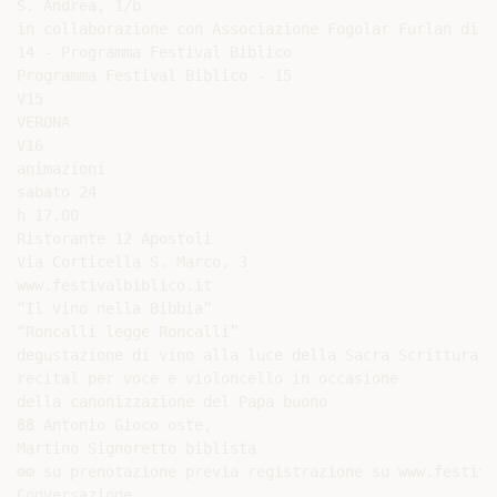
S. Andrea, 1/b

in collaborazione con Associazione Fogolar Furlan di V
14 - Programma Festival Biblico

Programma Festival Biblico - 15

V15

VERONA

V16

animazioni

sabato 24

h 17.00

Ristorante 12 Apostoli

Via Corticella S. Marco, 3

www.festivalbiblico.it

“Il vino nella Bibbia”

“Roncalli legge Roncalli”

degustazione di vino alla luce della Sacra Scrittura

recital per voce e violoncello in occasione

della canonizzazione del Papa buono

ϐϐ Antonio Gioco oste,

Martino Signoretto biblista

⚙⚙ su prenotazione previa registrazione su www.festiva
Conversazione
