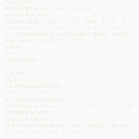
Piazza Duomo, 21

ϐϐ Giuseppe Zenti vescovo di Verona

⚙⚙ periodo e orari:

sab. 24: 10.00 – 12.00 / 16.00 -19.00; da dom. 25 a ve
inaugurazione con la partecipazione del vescovo Zenti 
in collaborazione con Associazione Rivela, Società Ita
Programma Festival Biblico - 13

VERONA

V07

Conversazione

sabato 24

h 10.00

www.festivalbiblico.it

“La narrazione biblica:

effetti sulla vita e sul pensiero”

ϐϐ Augusto Barbi biblista

Mario Longo ordinario di storia della filosofia (Univ.
Accademia Agricoltura,

Scienze, Lettere di

⚙⚙ in collaborazione con Studio Teologico San Zeno, IS
Università degli studi di Verona

Verona, Palazzo Erbisti
