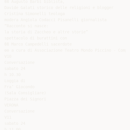
ϐϐ Augusto Barbi biblista,

Davide Galati storico delle religioni e blogger

Cristina Simonelli teologa

modera Angiola Codacci Pisanelli giornalista

“Racconto si nasce:

la storia di Zaccheo e altre storie”

spettacolo di burattini con

ϐϐ Marco Campedelli sacerdote

⚙⚙ a cura di Associazione Teatro Mondo Piccino - Compa
V10

Conversazione

sabato 24

h 10.30

Loggia di

Fra’ Giocondo

(Sala Consigliare)

Piazza dei Signori

VERONA

Conversazione

V11

sabato 24

h 11.00
