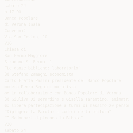
sabato 24

h 17.00

Banca Popolare

di Verona (Sala

Convegni)

Via San Cosimo, 10

V18

Chiesa di

San Fermo Maggiore

Stradone S. Fermo, 1

“Le danze bibliche: laboratorio”

ϐϐ Stefano Zamagni economista

Carlo Fratta Pasini presidente del Banco Popolare

modera Renzo Beghini moralista

⚙⚙ in collaborazione con Banca Popolare di Verona

ϐϐ Giuliva Di Berardino e Gisella Tarantino, animatrici
⚙⚙ libera partecipazione a turni di massimo 20 persone

“Dipingere la Parola: i codici nella pittura”

“I Madonnari dipingono la Bibbia”

V20

sabato 24
