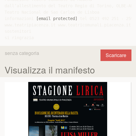
dall’allestimento del Teatro Regio di Torino, OLBE-ABA
Teatro Nacional de Sao Carlos de Lisboa

informazioni 
[email protected]
 tel 0523 492 251 - 259 
www.teatripiacenza.it www.teatricomunali.piacenza.it

sostenitori

senza categoria
Scaricare
Visualizza il manifesto