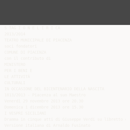
S TAG I O N E L I R I CA

2013/2014

TEATRO MUNICIPALE DI PIACENZA

soci fondatori

COMUNE DI PIACENZA

con il contributo di

MINISTERO

PER I BENI E

LE ATTIVITÀ

CULTURALI

IN OCCASIONE DEL BICENTENARIO DELLA NASCITA

1813/2013 - Piacenza al suo Maestro

Venerdì 29 novembre 2013 ore 20.30

Domenica 1 dicembre 2013 ore 15.30

I VESPRI SICILIANI

Dramma in cinque atti di Giuseppe Verdi su libretto di
Versione italiana di Arnaldo Fusinato
