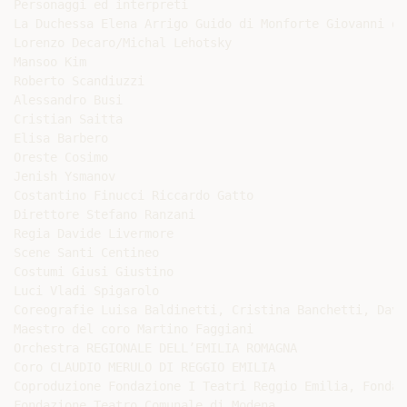
Personaggi ed interpreti

La Duchessa Elena Arrigo Guido di Monforte Giovanni da
Lorenzo Decaro/Michal Lehotsky

Mansoo Kim

Roberto Scandiuzzi

Alessandro Busi

Cristian Saitta

Elisa Barbero

Oreste Cosimo

Jenish Ysmanov

Costantino Finucci Riccardo Gatto

Direttore Stefano Ranzani

Regia Davide Livermore

Scene Santi Centineo

Costumi Giusi Giustino

Luci Vladi Spigarolo

Coreografie Luisa Baldinetti, Cristina Banchetti, Davi
Maestro del coro Martino Faggiani

Orchestra REGIONALE DELL’EMILIA ROMAGNA

Coro CLAUDIO MERULO DI REGGIO EMILIA

Coproduzione Fondazione I Teatri Reggio Emilia, Fondaz
Fondazione Teatro Comunale di Modena
