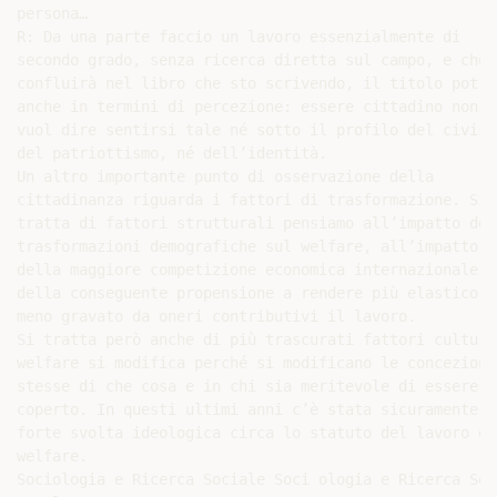
persona…

R: Da una parte faccio un lavoro essenzialmente di

secondo grado, senza ricerca diretta sul campo, e che

confluirà nel libro che sto scrivendo, il titolo potreb
anche in termini di percezione: essere cittadino non

vuol dire sentirsi tale né sotto il profilo del civismo
del patriottismo, né dell’identità.

Un altro importante punto di osservazione della

cittadinanza riguarda i fattori di trasformazione. Si

tratta di fattori strutturali pensiamo all’impatto dell
trasformazioni demografiche sul welfare, all’impatto

della maggiore competizione economica internazionale,

della conseguente propensione a rendere più elastico e

meno gravato da oneri contributivi il lavoro.

Si tratta però anche di più trascurati fattori cultural
welfare si modifica perché si modificano le concezioni

stesse di che cosa e in chi sia meritevole di essere

coperto. In questi ultimi anni c’è stata sicuramente un
forte svolta ideologica circa lo statuto del lavoro e i
welfare.

Sociologia e Ricerca Sociale Soci ologia e Ricerca Soc