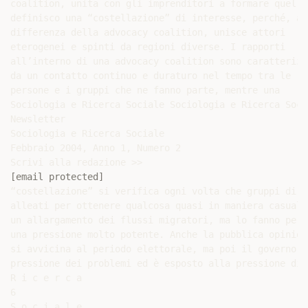
coalition, unita con gli imprenditori a formare quella 
definisco una “costellazione” di interesse, perché, a

differenza della advocacy coalition, unisce attori

eterogenei e spinti da regioni diverse. I rapporti

all’interno di una advocacy coalition sono caratterizza
da un contatto continuo e duraturo nel tempo tra le

persone e i gruppi che ne fanno parte, mentre una

Sociologia e Ricerca Sociale Sociologia e Ricerca Soci
Newsletter

Sociologia e Ricerca Sociale

Febbraio 2004, Anno 1, Numero 2

[email protected]
“costellazione” si verifica ogni volta che gruppi di p
alleati per ottenere qualcosa quasi in maniera casuale
un allargamento dei flussi migratori, ma lo fanno per 
una pressione molto potente. Anche la pubblica opinion
si avvicina al periodo elettorale, ma poi il governo d
pressione dei problemi ed è esposto alla pressione di 
R i c e r c a

6

S o c i a l e
