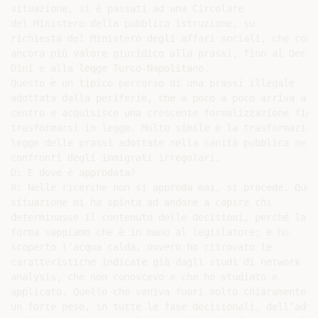
situazione, si è passati ad una Circolare

del Ministero della pubblica istruzione, su

richiesta del Ministero degli affari sociali, che confe
ancora più valore giuridico alla prassi, fino al Decret
Dini e alla legge Turco-Napolitano.

Questo è un tipico percorso di una prassi illegale

adottata dalla periferie, che a poco a poco arriva al

centro e acquisisce una crescente formalizzazione fino 
trasformarsi in legge. Molto simile è la trasformazione
legge delle prassi adottate nella sanità pubblica nei

confronti degli immigrati irregolari.

D: E dove è approdata?

R: Nelle ricerche non si approda mai, si procede. Quest
situazione mi ha spinta ad andare a capire chi

determinasse il contenuto delle decisioni, perché la

forma sappiamo che è in mano al legislatore; e ho

scoperto l’acqua calda, ovvero ho ritrovato le

caratteristiche indicate già dagli studi di network

analysis, che non conoscevo e che ho studiato e

applicato. Quello che veniva fuori molto chiaramente er
un forte peso, in tutte le fase decisionali, dell’advoc