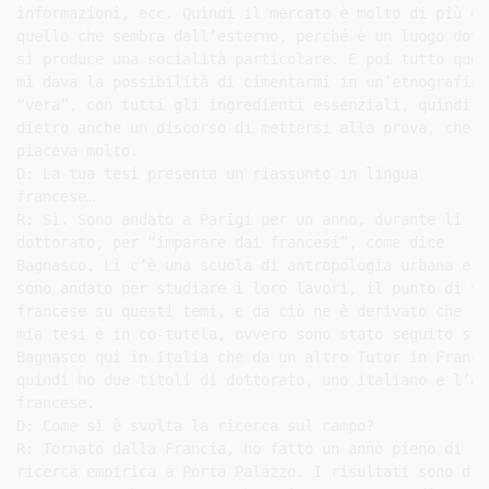
informazioni, ecc. Quindi il mercato è molto di più di

quello che sembra dall’esterno, perché è un luogo dove

si produce una socialità particolare. E poi tutto quest
mi dava la possibilità di cimentarmi in un’etnografia

“vera”, con tutti gli ingredienti essenziali, quindi c’
dietro anche un discorso di mettersi alla prova, che mi
piaceva molto.

D: La tua tesi presenta un riassunto in lingua

francese…

R: Sì. Sono andato a Parigi per un anno, durante li

dottorato, per “imparare dai francesi”, come dice

Bagnasco. Lì c’è una scuola di antropologia urbana e

sono andato per studiare i loro lavori, il punto di vis
francese su questi temi, e da ciò ne è derivato che la

mia tesi è in co-tutela, ovvero sono stato seguito sia 
Bagnasco qui in Italia che da un altro Tutor in Francia
quindi ho due titoli di dottorato, uno italiano e l’alt
francese.

D: Come si è svolta la ricerca sul campo?

R: Tornato dalla Francia, ho fatto un anno pieno di

ricerca empirica a Porta Palazzo. I risultati sono dive