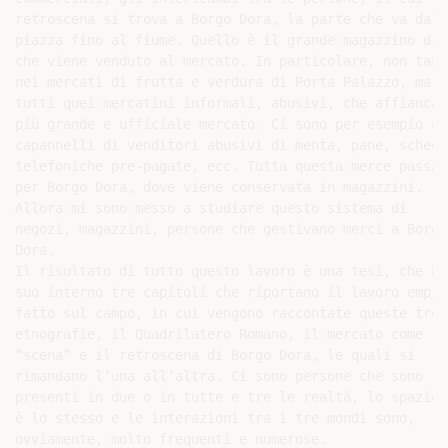
retroscena si trova a Borgo Dora, la parte che va dalla
piazza fino al fiume. Quello è il grande magazzino di c
che viene venduto al mercato. In particolare, non tanto
nei mercati di frutta e verdura di Porta Palazzo, ma in
tutti quei mercatini informali, abusivi, che affiancano
più grande e ufficiale mercato. Ci sono per esempio que
capannelli di venditori abusivi di menta, pane, schede

telefoniche pre-pagate, ecc. Tutta questa merce passa

per Borgo Dora, dove viene conservata in magazzini.

Allora mi sono messo a studiare questo sistema di

negozi, magazzini, persone che gestivano merci a Borgo

Dora.

Il risultato di tutto questo lavoro è una tesi, che ha 
suo interno tre capitoli che riportano il lavoro empiri
fatto sul campo, in cui vengono raccontate queste tre

etnografie, il Quadrilatero Romano, il mercato come

“scena” e il retroscena di Borgo Dora, le quali si

rimandano l’una all’altra. Ci sono persone che sono

presenti in due o in tutte e tre le realtà, lo spazio f
è lo stesso e le interazioni tra i tre mondi sono,

ovviamente, molto frequenti e numerose.
