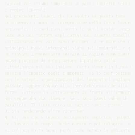
capiamo che stiamo compiendo un passo indietro verso

i regimi liberali.

Nei precedenti lavori che ho svolto su questo tema

consideravo i modi di integrazione della forza lavoro

nazionale, le condizioni sotto le quali veniva integrat
come uno dei fattori esplicativi dei diversi modelli di
cittadinanza nei vari Paesi europei. A me pare che i

principali nuovi integrandi siano gli immigrati, e quin
ho trovato interessante cercare di capire come questi

nuovi processi di integrazione impattino sulla

cittadinanza nel suo insieme. Certo almeno in linea di

massima l’impatto degli immigrati, se lo confrontiamo

con le potenti organizzazioni dei lavoratori nazionali 
passato, appare dovuto alla loro debolezza che alla lor
forza. Tuttavia la cittadinanza di fronte all’immigrazi
non segue una via lineare, né i vari paesi vanno in

parallelo. Il libro cerca di capire come e perché.

D: Sta conducendo altre ricerche?

R: Sì, una che è invece decisamente empirica, quindi

con lavoro sul campo. Anche questa è politologica, ma

si colloca molto bene, però, come metodo in ambiente
