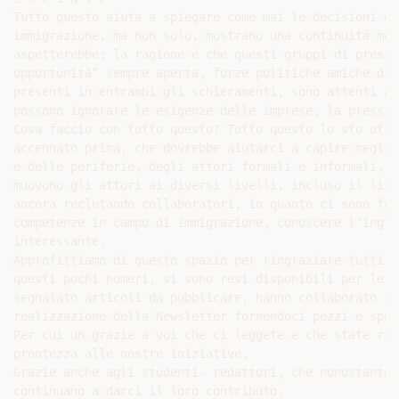
Tutto questo aiuta a spiegare come mai le decisioni di
immigrazione, ma non solo, mostrano una continuità mol
aspetterebbe: la ragione è che questi gruppi di pressi
opportunità” sempre aperta, forze politiche amiche dis
presenti in entrambi gli schieramenti, sono attenti al
possono ignorare le esigenze delle imprese, la pressio
Cosa faccio con tutto questo? Tutto questo lo sto util
accennato prima, che dovrebbe aiutarci a capire meglio
e delle periferie, degli attori formali e informali, a
muovono gli attori ai diversi livelli, incluso il live
ancora reclutando collaboratori, in quanto ci sono fon
competenze in campo di immigrazione, conoscere l’ingle
interessante.

Approfittiamo di questo spazio per ringraziare tutti c
questi pochi numeri, si sono resi disponibili per le i
segnalato articoli da pubblicare, hanno collaborato at
realizzazione della Newsletter fornendoci pezzi e spun
Per cui un grazie a voi che ci leggete e che state ris
prontezza alle nostre iniziative.

Grazie anche agli studenti- redattori, che nonostante 
continuano a darci il loro contributo.
