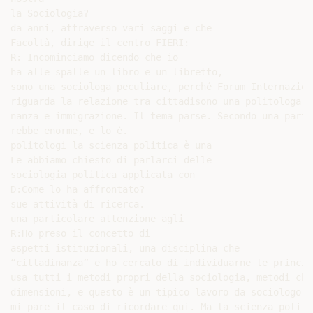
la Sociologia?

da anni, attraverso vari saggi e che

Facoltà, dirige il centro FIERI:

R: Incominciamo dicendo che io

ha alle spalle un libro e un libretto,

sono una sociologa peculiare, perché Forum Internazion
riguarda la relazione tra cittadisono una politologa d
nanza e immigrazione. Il tema parse. Secondo una parte
rebbe enorme, e lo è.

politologi la scienza politica è una

Le abbiamo chiesto di parlarci delle

sociologia politica applicata con

D:Come lo ha affrontato?

sue attività di ricerca.

una particolare attenzione agli

R:Ho preso il concetto di

aspetti istituzionali, una disciplina che

“cittadinanza” e ho cercato di individuarne le principa
usa tutti i metodi propri della sociologia, metodi che 
dimensioni, e questo è un tipico lavoro da sociologo. H
mi pare il caso di ricordare qui. Ma la scienza politic