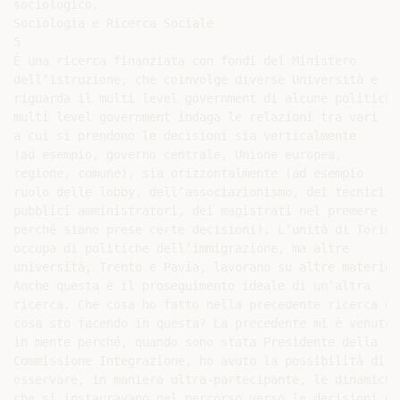
sociologico.

Sociologia e Ricerca Sociale

5

È una ricerca finanziata con fondi del Ministero

dell’istruzione, che coinvolge diverse Università e che
riguarda il multi level government di alcune politiche.
multi level government indaga le relazioni tra vari liv
a cui si prendono le decisioni sia verticalmente

(ad esempio, governo centrale, Unione europea,

regione, comune), sia orizzontalmente (ad esempio

ruolo delle lobby, dell’associazionismo, dei tecnici, d
pubblici amministratori, dei magistrati nel premere

perché siano prese certe decisioni). L’unità di Torino 
occupa di politiche dell’immigrazione, ma altre

università, Trento e Pavia, lavorano su altre materie.

Anche questa è il proseguimento ideale di un’altra

ricerca. Che cosa ho fatto nella precedente ricerca e

cosa sto facendo in questa? La precedente mi è venuta

in mente perché, quando sono stata Presidente della

Commissione Integrazione, ho avuto la possibilità di

osservare, in maniera ultra-partecipante, le dinamiche

che si instauravano nel percorso verso le decisioni da
