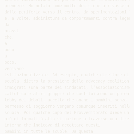
prendere. Ho notato come molte decisione arrivassero

dalla periferia verso il centro, da sperimentazioni loc
e, a volte, addirittura da comportamenti contra legem,

da

prassi

che,

a

poco

a

poco,

venivano

istituzionalizzate. Ad esempio, qualche direttore di

scuola, dietro la pressione della advocacy coalition de
immigrati (una parte dei sindacati, l’associazionismo

cattolico e altri gruppi) che costituiscono un potente

lobby dei deboli, accetta che anche i bambini senza

permesso di soggiorno vengano comunque inseriti nella

scuola. Poi qualche capo del Provveditorato diede un po
più di formalità alla situazione attraverso una diretti
interna che indicava di accettare questi

bambini in tutte le scuole. Da questa
