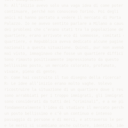
R: All’inizio avevo solo una vaga idea di come poter

continuare, perché non conoscevo Torino. Poi degli

amici mi hanno portato a vedere il mercato di Porta

Palazzo. Io ne avevo sentito parlare a Milano a causa

dei problemi che c’erano stati tra la popolazione del

quartiere, erano arrivate eco di sommosse, comitati di

quartiere, e Repubblica aveva dedicato alcune pagine

nazionali a questa situazione. Quindi, pur non avendolo
mai visto, immaginavo che fosse un quartiere difficile.
Sono rimasto positivamente impressionato da questo

bellissimo posto, un mercato colorato, profumato,

vivace, pieno di gente;

D: Come hai costruito il tuo disegno della ricerca?

R: Le idee all’inizio erano molto vaghe. Volevo

ricostruire la situazione di un quartiere dove i reside
sono arrabbiati per i troppo immigrati, gli immigrati

sono considerati da tutti dei “criminali”, e a me piace
fondamentalmente l'idea di studiare il mercato perché è
un posto bellissimo e c’è un continuo e intenso

passaggio di persone e di merci, e attraverso le person
e le merci si scambiano anche culture, identità, idee,
