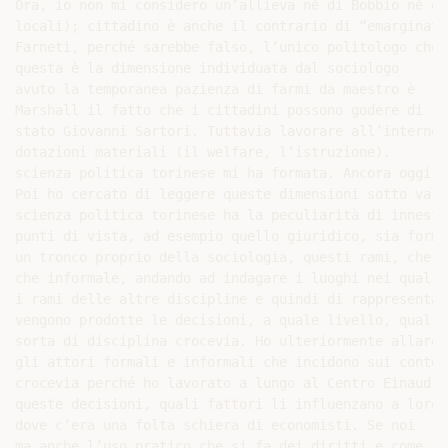
Ora, io non mi considero un’allieva né di Bobbio né di

locali); cittadino è anche il contrario di “emarginato”
Farneti, perché sarebbe falso, l’unico politologo che h
questa è la dimensione individuata dal sociologo

avuto la temporanea pazienza di farmi da maestro è

Marshall il fatto che i cittadini possono godere di

stato Giovanni Sartori. Tuttavia lavorare all’interno d
dotazioni materiali (il welfare, l’istruzione).

scienza politica torinese mi ha formata. Ancora oggi, l
Poi ho cercato di leggere queste dimensioni sotto vari

scienza politica torinese ha la peculiarità di innestar
punti di vista, ad esempio quello giuridico, sia formal
un tronco proprio della sociologia, questi rami, che so
che informale, andando ad indagare i luoghi nei quali

i rami delle altre discipline e quindi di rappresentare
vengono prodotte le decisioni, a quale livello, quali s
sorta di disciplina crocevia. Ho ulteriormente allargat
gli attori formali e informali che incidono sui contenu
crocevia perché ho lavorato a lungo al Centro Einaudi

queste decisioni, quali fattori li influenzano a loro v
dove c’era una folta schiera di economisti. Se noi

ma anche l’uso pratico che si fa dei diritti e come si
