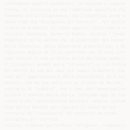
individuato quattro dimensioni che aiutano a leggere il
Torino, si inserisce in una tradizione specifica che la
fenomeno della cittadinanza, con l’obiettivo anche di

vuole come una “disciplina all’incrocio”. Per merito di
creare un prodotto, il libro appunto, utilizzabile nell
illustre fondatore, Norberto Bobbio, accetta l’innesto

didattica; ed ho notato che le dimensioni del concetto 
della filosofia, della dimensione prescrittiva, e del d
capiscono meglio se le si confronta con il loro contrar
come vincolo e come prodotto della decisione pubblica.

Il cittadino, quindi non è “straniero”, e ciò richiama 
Per merito di uno dei suoi più capaci promotori, Paolo

temi dell’appartenenza e della nazionalità; ma è anche 
Farneti, che ha sua volta era un allievo di Roccam,

contrario di “suddito”, con i temi dell’emancipazione

accetta l’innesto della storia. Pensiamo oggi ai lavori
civile e dell’emancipazione politica; ancora, cittadino
Gian Enrico Rusconi per cogliere il senso di una

contrario di “comunitario” di costretto da norme,

disciplina all’incrocio.

culture, credenze particolari (religiose, linguistiche,