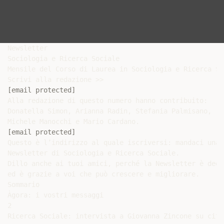
Newsletter

Sociologia e Ricerca Sociale

Mensile del Corso di Laurea in Sociologia e Ricerca So
[email protected]
Alla redazione di questo numero hanno contribuito:

Donatella Simon, Arianna Radin, Stefania Palmisano,

[email protected]
Questo è l’indirizzo al quale iscriversi: mandaci una 
Newsletter di Sociologia e Ricerca Sociale.

Dillo anche ai tuoi amici, perché la Newsletter è dedi
ed è grazie a voi che può crescere e migliorare.

Sommario

Àgora: i vostri messaggi

2

Ricerca Sociale: intervista a Giovanna Zincone su citt