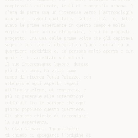
complessità culturale, testi di etnografia urbana. Quin
c’era da parte sua un interesse verso l’antropologia

urbana e i lavori qualitativi sulle città; io, dalla mi
avevo le prime esperienze in questo campo e molta

voglia di fare ancora etnografia, e gli ho proposto il 
progetto. Era una delle prime volte che gli capitava di
seguire una ricerca etnografica “pura e dura” su un

quartiere specifico e, da persona molto aperta e curios
quale è, ha accettato volentieri.

Il suo interessante lavoro, durato

più di un anno, ha visto come

campo di ricerca Porta Palazzo, con

attenzione agli aspetti legati

all’immigrazione, al commercio, e

più in generale alle interazioni

culturali tra le persone che ogni

giorno popolano questo quartiere.

Gli abbiamo chiesto di raccontarci

la sua esperienza.

D: Ciao Giovanni. Innanzitutto

ti chiedo di spiegarci l’origine di
