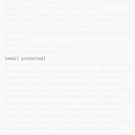
Da una parte ho scoperto che esiste una parte di Porta

Palazzo che non viene più chiamata così ma

Quadrilatero Romano, una zona alla moda, riqualificata,
molto carina e cara. Quindi un po’ ho lavorato su quest
processo attraverso il quale è stato staccato un pezzo 
Sociologia e Ricerca Sociale Sociologia e Ricerca Soci
Newsletter

Febbraio 2004, Anno 1, Numero 2

[email protected]
Porta Palazzo, di storica e più antica immigrazione, e 
si è riqualificato e chiamato in altro modo, guardando 
cambiamenti nelle relazioni sociali che questo ha

comportato, alle nuove opportunità di socialità,

considerando sempre il ruolo dei commercianti stranieri
Poi ho fatto un lavoro più lungo su Piazza della

Repubblica, sul mercato vero e proprio, indagando il

tessuto sciale che quotidianamente viene creato in

quella zona. Rifacendomi ai lavori di Goffman, ho

interpretato il mercato come una grande ribalta sulla

quale vengono messe in scena le rappresentazioni

commerciali, gli interscambi tra le persone, il cui
