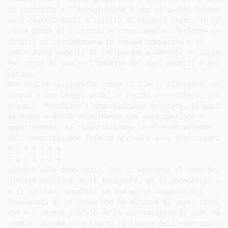
di controllo e l’immigrazione è uno di questi fenomeni

poco controllabili a livello di singolo stato. Il libro
cerca prima di ricostruire storicamente l’origine dei

diritti di cittadinanza in chiave comparata e di

individuare modelli di inclusione o mancata inclusione.
Poi cerca di capire l’impatto dei vari modelli o delle 
misure.

Non voglio raccontarle tutto il libro, altrimenti poi n
compra e non legge, però, le faccio uno schizzo, qualch
esempio. Prendiamo l’emancipazione politica. Si parte

da Atene e dalla coincidenza tra emancipazione e

appartenenza, si ricostruiscono le alterne vicende

dell’emancipazione fino ad arrivare alle transizioni

R i c e r c a

S o c i a l e

europee alla democrazia. Poi si affronta il tema dei

diritti politici degli immigrati, si fa un’analisi comp
e si valuta l’impatto: se una parte cospicua dei

lavoratori di un Paese non ha diritto di voto, signific
che è l’intero profilo della cittadinanza di quel Paese
cambia, avendo ricostruito la storia dell’emancipazione