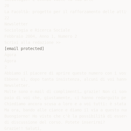
20

La Facoltà: progetto per il rafforzamento delle attivi
22

Newsletter

Sociologia e Ricerca Sociale

Febbraio 2004, Anno 1, Numero 2

[email protected]
Àgora

Àgora

2

Abbiamo il piacere di aprire questo numero con i vostr
Ebbene sì, dopo tanta insistenza, alcuni di voi hanno 
Newsletter.

Molte sono e-mail di complimenti… grazie! Non ci sono,
paio di voi che, giustamente, ci hanno redarguito per 
Chiediamo ancora scusa a loro e a voi tutti: è stata u
Ma ora, bando alle ciance e diamo il via a questo nume
Buongiorno! Ho visto che c'è la possibilità di essere 
di discussione del corso. Potete inserirmi?

Grazie!! Saluti,
