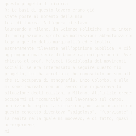
questo progetto di ricerca.

R: Le basi di questo lavoro erano già

state poste al momento della mia

tesi di laurea. All’epoca mi stavo

laureando a Milano, in Scienze Politiche, e mi interes
di immigrazione, spinto da motivazioni abbastanza comu
lega a quello della marginalità ed è inoltre

estremamente rilevante nell’opinione pubblica. A ciò si
aggiungono una serie di buone ragioni personali. Avevo

chiesto al prof. Melucci (Sociologia dei movimenti

sociali) se era interessato a seguire questo mio

progetto, lui ha accettato; ho conosciuto un suo alliev
che si occupava di etnografia, Enzo Colombo, e alla fin
mi sono laureato con un lavoro che riguardava la

situazione degli egiziani a Milano. All’inizio credevo 
occuparmi di “comunità”, poi lavorando sul campo,

analizzando meglio la situazione, mi sono accorto che

questo concetto diventava “spigoloso”, “fuorviante” per
la realtà nella quale mi muovevo, e di fatto, quasi sen
accorgermene,

mi
