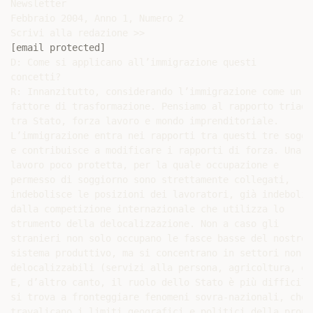
Newsletter

Febbraio 2004, Anno 1, Numero 2

[email protected]
D: Come si applicano all’immigrazione questi

concetti?

R: Innanzitutto, considerando l’immigrazione come un

fattore di trasformazione. Pensiamo al rapporto triadic
tra Stato, forza lavoro e mondo imprenditoriale.

L’immigrazione entra nei rapporti tra questi tre sogget
e contribuisce a modificare i rapporti di forza. Una fo
lavoro poco protetta, per la quale occupazione e

permesso di soggiorno sono strettamente collegati,

indebolisce le posizioni dei lavoratori, già indebolite
dalla competizione internazionale che utilizza lo

strumento della delocalizzazione. Non a caso gli

stranieri non solo occupano le fasce basse del nostro

sistema produttivo, ma si concentrano in settori non

delocalizzabili (servizi alla persona, agricoltura, ed
E, d’altro canto, il ruolo dello Stato è più difficile
si trova a fronteggiare fenomeni sovra-nazionali, che

travalicano i limiti geografici e politici della propr