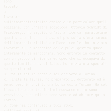
sono

trovato

a

lavorare

sull’imprenditorialità etnica e in particolare quella

egiziana. Con un’altra sociologa, Ottavia Schmidt di

Friedberg,, ho seguito un’altra ricerca, parallelamente
questa, che si concentrava di più sulla sfera marocchin
dell’imprenditorialità a Milano. Con lei ho iniziato a

lavorare su un mercatino delle pulci gestito quasi

interamente da marocchini. Sono entrato in contatto

con un gruppo di ricerca europeo che si occupava di

queste tematiche e, di fatto, ho iniziato a specializza
su questi temi.

D: Poi ti sei laureato e sei arrivato a Torino…

R: Finita la laurea, ho preparato il dottorato ed è and
bene, perché ho vinto una borsa qui a Torino. Ho colto

l’occasione per trasferirmi nuovamente, io sono

veneziano, e da Milano sono venuto ad abitare qui a

Torino.

D: Come hai continuato i tuoi studi

sull’immigrazione?
