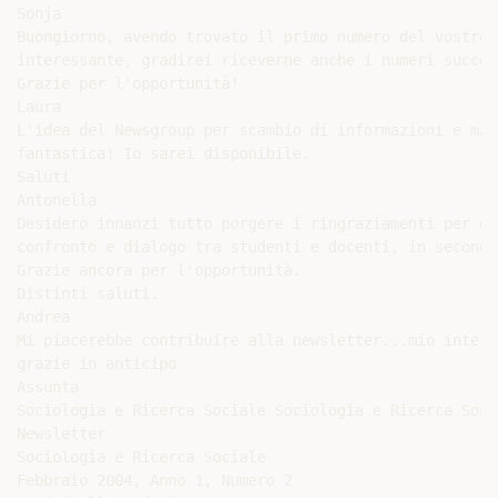
Sonja

Buongiorno, avendo trovato il primo numero del vostro 
interessante, gradirei riceverne anche i numeri success
Grazie per l'opportunità!

Laura

L'idea del Newsgroup per scambio di informazioni e mat
fantastica! Io sarei disponibile.

Saluti

Antonella

Desidero innanzi tutto porgere i ringraziamenti per qu
confronto e dialogo tra studenti e docenti, in secondo
Grazie ancora per l'opportunità.

Distinti saluti.

Andrea

Mi piacerebbe contribuire alla newsletter...mio intere
grazie in anticipo

Assunta

Sociologia e Ricerca Sociale Sociologia e Ricerca Soci
Newsletter

Sociologia e Ricerca Sociale

Febbraio 2004, Anno 1, Numero 2
