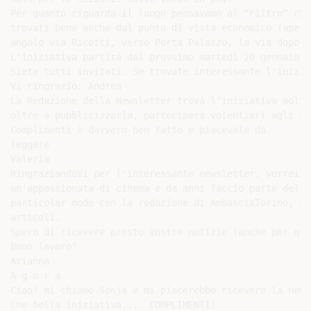
Per quanto riguarda il luogo pensavamo al “Filtro” che
trovati bene anche dal punto di vista economico (aperi
angolo via Ricotti, verso Porta Palazzo, la via dopo v
L'iniziativa partirà dal prossimo martedì 20 gennaio e
Siete tutti invitati. Se trovate interessante l'inizia
Vi ringrazio. Andrea

La Redazione della Newsletter trova l’iniziativa molto
oltre a pubblicizzarla, parteciperà volentieri agli ap
Complimenti è davvero ben fatto e piacevole da

leggere

Valeria

RingraziandoVi per l'interessante newsletter, vorrei p
un'appassionata di cinema e da anni faccio parte del p
particolar modo con la redazione di AmbasciaTorino, ch
articoli.

Spero di ricevere presto Vostre notizie (anche per qua
Buon lavoro!

Arianna

À g o r a

Ciao! mi chiamo Sonja e mi piacerebbe ricevere la news
Che bella iniziativa.... COMPLIMENTI!
