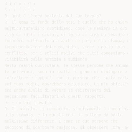
R i c e r c a

S o c i a l e

D: Qual è l’idea portante del tuo lavoro?

R: Il tema di fondo della tesi è quello che ho chiamato
multiculturalismo quotidiano, cioè la maniera in cui ne
vita di tutti i giorni, di fatto si crea un tessuto di

incontro multiculturale anche se poi, nella stampa, nel
rappresentazioni dei mass media, viene a galla solo il

conflitto, per i soliti motivi che tutti conosciamo di

visibilità della notizia e audience.

Nella realtà quotidiana, le stesse persone che animano

le petizioni, sono in realtà in grado di dialogare e di
intrattenere rapporti con le persone che, sulla carta e
sui mass media, dovrebbero detestare. Un mio obiettivo

era anche quello di vedere se esistessero dei

meccanismi facilitatori di questi rapporti.

D: E ne hai trovati?

R: Il mercato, il commercio, storicamente è connaturato
allo scambio, e in questi casi si mettono da parte

moltissime differenze. È come se due persone che

decidono di scambiare qualcosa, si dicessero «Ora, per
