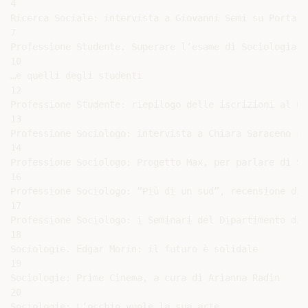
4

Ricerca Sociale: intervista a Giovanni Semi su Porta P
7

Professione Studente. Superare l’esame di Sociologia: 
10

…e quelli degli studenti

12

Professione Studente: riepilogo delle iscrizioni al Fo
13

Professione Sociologo: intervista a Chiara Saraceno su
14

Professione Sociologo: Progetto Max, per parlare di So
16

Professione Sociologo: “Più di un sud”, recensione di 
17

Professione Sociologo: i Seminari del Dipartimento di 
18

Sociologie. Edgar Morin: il futuro è solidale

19

Sociologie: Prime Cinema, a cura di Arianna Radin

20

Sociologie: L’occhio vuole la sua arte
