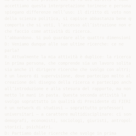
accettiamo questa interpretazione torinese e personale

spiegano differenze nell’uso: il diritto di voto non

della scienza politica, si capisce abbastanza bene quel
comporta che si voti, l’accesso all’istruzione non evit
che faccio come attività di ricerca.

l’abbandono. Si può guardare alle quattro dimensioni

D: Veniamo dunque alle sue ultime ricerche: ce ne

parla?

R: Attualmente la mia attività è duplice: la ricercatri
in prima persona, che comprende sia un lavoro solitario
sia anche il dirigere ricerche che svolgo con altri; l’
è un lavoro di supervisione, dove partecipo molto alla

creazione del disegno della ricerca e partecipo anche

all’introduzione e alla stesura del rapporto, ma non

metto le mani in pasta. Questa seconda attività la

svolgo soprattutto in qualità di Presidente di FIERI, c
è un network di studiosi – soprattutto professori

universitari – a carattere multidisciplinare: ci sono

demografi, economisti, sociologi, giuristi, antropologi
storici, psichiatri.

D: Partiamo dalle ricerche che svolge in prima
