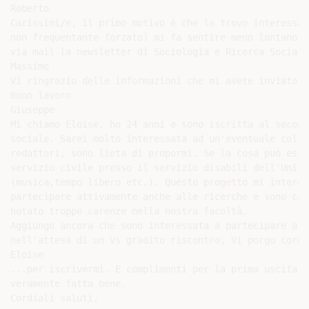
Roberto

Carissimi/e, il primo motivo è che la trovo interessan
non frequentante forzato) mi fa sentire meno lontano i
via mail la newsletter di Sociologia e Ricerca Sociale.
Massimo

Vi ringrazio delle informazioni che mi avete inviato, 
Buon lavoro

Giuseppe

Mi chiamo Eloïse, ho 24 anni e sono iscritta al second
sociale. Sarei molto interessata ad un'eventuale colla
redattori, sono lieta di propormi. Se la cosa può esse
servizio civile presso il servizio disabili dell'Unive
(musica,tempo libero etc.). Questo progetto mi interes
partecipare attivamente anche alle ricerche e sono con
notato troppe carenze nella nostra facoltà.

Aggiungo ancora che sono interessata a partecipare al 
nell'attesa di un Vs gradito riscontro, Vi porgo cordi
Eloïse

...per iscrivermi. E complimenti per la prima uscita:

veramente fatta bene.

Cordiali saluti,
