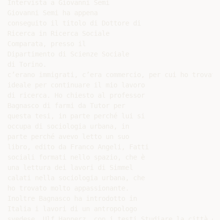
Intervista a Giovanni Semi

Giovanni Semi ha appena

conseguito il titolo di Dottore di

Ricerca in Ricerca Sociale

Comparata, presso il

Dipartimento di Scienze Sociale

di Torino.

c’erano immigrati, c’era commercio, per cui ho trovato
ideale per continuare il mio lavoro

di ricerca. Ho chiesto al professor

Bagnasco di farmi da Tutor per

questa tesi, in parte perché lui si

occupa di sociologia urbana, in

parte perché avevo letto un suo

libro, edito da Franco Angeli, Fatti

sociali formati nello spazio, che è

una lettura dei lavori di Simmel

calati nella sociologia urbana, che

ho trovato molto appassionante.

Inoltre Bagnasco ha introdotto in

Italia i lavori di un antropologo

svedese, Ulf Hannerz, con i testi Studiare la città e L