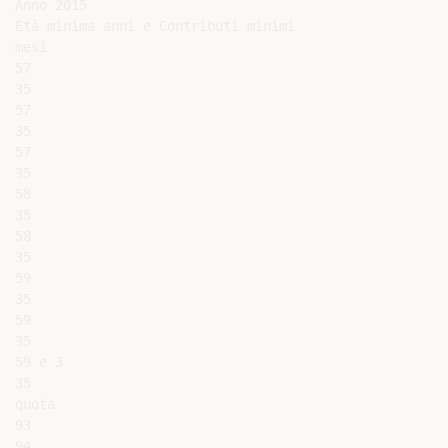
Anno 2015

Età minima anni e Contributi minimi

mesi

57

35

57

35

57

35

58

35

58

35

59

35

59

35

59 e 3

35

quota

93

94
