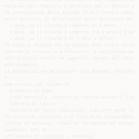
maturano tali requisiti a decorrere dal 1° gennaio 2012
La presentazione della domanda oltre i termini suddett
esito positivo, il differimento della decorrenza della
- 1 mese, se il ritardo è compreso in 1 mese;

- 2 mesi, se il ritardo è compreso tra 1 mese e 2 mesi;
- 3 mesi, se il ritardo è di 3 mesi e oltre.

Il comma 2, dispone che la domanda deve essere correda
data certa necessaria a dimostrare la sussistenza dei 
dell’attività svolta) ed oggettivi (durata dell’attivi
pensionamento.

La documentazione da allegare alla domanda, elencata n
4

www.servizi.cgil.milano.it

- prospetto di paga;

- libro matricola, registro di impresa ovvero il libro
- libretto di lavoro;

- contratto di lavoro individuale indicante anche il c
territoriale, aziendale e il livello di inquadramento;

-ordini di servizio, schemi di turnazione del personal
eventuali atti di

affidamento di incarichi o mansione;
