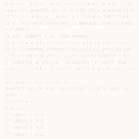
concesso solo ai lavoratori dipendenti pubblici e priv
requisiti generali per il diritto alla pensione di anzi
Il beneficio pieno, quindi dal 1 luglio 2008, spetta:

1) ai lavoratori impegnati in mansioni particolarmente
19/5/1999;

2) agli addetti alla linea catena;

3) ai conducenti di veicoli pesanti adibiti a servizi 
4) ai lavoratori notturni che svolgono attività per al
le 5 del mattino per l’intero anno lavorativo o per al
E’ previsto un periodo transitorio (1 luglio 2008- 31.
requisiti ridotti diversi rispetto a quelli richiesti 
2

www.servizi.cgil.milano.it

Benefici nel periodo transitorio 1 luglio 2008- 31.12.2
Data

maturazione

requisiti

2° semestre 2008

1° semestre 2009

2° semestre 2009

1° semestre 2010
