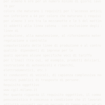
per almeno 6 ore per un numero minimo di giorni lavora
78 per

coloro che maturano i requisiti per l’accesso anticipa
non inferiore a 64 per coloro che maturano i requisiti
per almeno 3 ore tra la mezzanotte e le 5 del mattino 
3) addetti alla linea catena - con esclusione degli ad
linee di

produzione, alla manutenzione, al rifornimento materia
regolazione o controllo

computerizzato delle linee di produzione e al controllo
qualità- dipendenti di imprese per le

quali operano alcune specifiche voci di tariffa

per l’Inail (tra cui, ad esempio, prodotti dolciari,

costruzione di autoveicoli e rimorchi,

elettrodomestici, etc.)

4) conducenti di veicoli, di capienza complessiva non 
servizi pubblici di trasposto di persone.

Requisito oggettivo

www.cgil.milano.it

Per quanto riguarda il requisito oggettivo, il comma 2
pensionistico è concesso a condizione che il lavorator
attività usuranti per un periodo di tempo pari ad almen