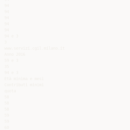
94

94

94

94

94

94 e 3

3

www.servizi.cgil.milano.it

Anno 2016

59 e 3

35

94 e 3

Età minima e mesi

Contributi minimi

quota

58

58

58

59

59

60
