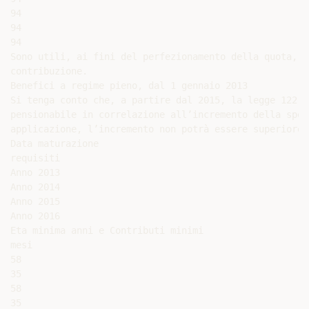
94

94

94

Sono utili, ai fini del perfezionamento della quota, s
contribuzione.

Benefici a regime pieno, dal 1 gennaio 2013

Si tenga conto che, a partire dal 2015, la legge 122 h
pensionabile in correlazione all’incremento della sper
applicazione, l’incremento non potrà essere superiore 
Data maturazione

requisiti

Anno 2013

Anno 2014

Anno 2015

Anno 2016

Eta minima anni e Contributi minimi

mesi

58

35

58

35
