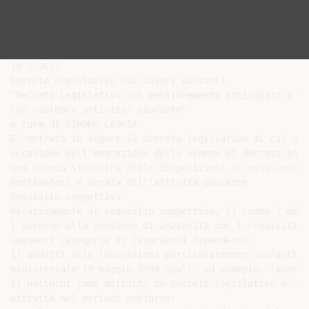
19-7-2011

Decreto Legislativo sui lavori usuranti

“Decreto Legislativo sul pensionamento anticipato a fa
che svolgono attivita’ usurante”

a cura di SIMONE LAURIA

E’ entrato in vigore il decreto legislativo di cui ave
occasione dell’emanazione dello schema di decreto in A
una scheda sintetica delle disposizioni in esso contenu
Destinatari e durata dell’attività usurante

Requisito soggettivo

Relativamente al requisito soggettivo, il comma 1 dell
l’accesso alla pensione di anzianità con i requisiti r
seguenti categorie di lavoratori dipendenti:

1) addetti alle lavorazioni particolarmente usuranti d
ministeriale 19 maggio 1999 quali, ad esempio, lavori 
2) notturni come definiti da decreto legislativo n. 66
attività nel periodo notturno:
