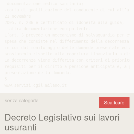
-documentazione medico-sanitaria;

-carta di qualificazione del conducente di cui all’art
21 novembre

2005, n. 286 e certificato di idoneità alla guida;

- altra documentazione equipollente.

L’art. 3 prevede un meccanismo di salvaguardia per evi
spesa che consiste nel differimento della decorrenza d
in cui dal monitoraggio delle domande presentate ed ac
scostamento rispetto alla copertura finanziaria a disp
La decorrenza viene differita con criteri di priorità 
requisiti per il diritto a pensione anticipata e, a pa
presentazione della domanda.

5

senza categoria
Scaricare
Decreto Legislativo sui lavori
usuranti