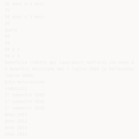
58 anni e 3 mesi

35

58 anni e 3 mesi

35

quota

94

94

94 e 3

94 e 3

Beneficio ridotto per lavoratori notturni con meno di 
I benefici decorrono dal 1 luglio 2009 (a differenza d
luglio 2008)

Data maturazione

requisiti

2° semestre 2009

1° semestre 2010

2° semestre 2010

Anno 2011

Anno 2012

Anno 2013

Anno 2014
