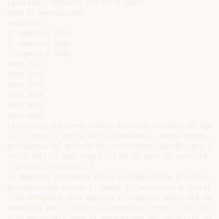
Lavoratori notturni con 64/71 notti

Data di maturazione

requisiti

2° semestre 2009

1° semestre 2010

2° semestre 2010

Anno 2011

Anno 2012

Anno 2013

Anno 2014

Anno 2015

Anno 2016

Lavoratori che hanno svolto attività usuranti di tipo d
Il criterio è quello della prevalenza. Andrà quindi co
prevalenza nel periodo di riferimento (quindi, per le 
31.12.2017, 7 anni negli ultimi 10 anni di attività la
L’accesso al beneficio

La domanda, corredata dalla documentazione probante, v
previdenziale presso il quale il lavoratore è iscritto
- 30 settembre 2011 qualora il soggetto abbia già matu
agevolati per il diritto a pensione entro il 31 dicemb
- 31 marzo dell’anno di maturazione dei requisiti agev