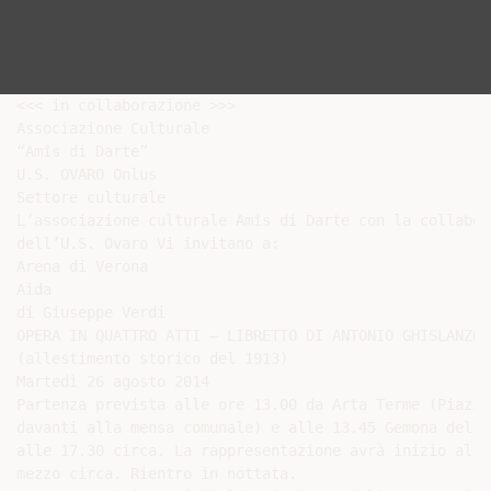
<<< in collaborazione >>>

Associazione Culturale

“Amîs di Darte”

U.S. OVARO Onlus

Settore culturale

L’associazione culturale Amîs di Darte con la collabor
dell’U.S. Ovaro Vi invitano a:

Arena di Verona

Aida

di Giuseppe Verdi

OPERA IN QUATTRO ATTI – LIBRETTO DI ANTONIO GHISLANZONI
(allestimento storico del 1913)

Martedì 26 agosto 2014

Partenza prevista alle ore 13.00 da Arta Terme (Piazza
davanti alla mensa comunale) e alle 13.45 Gemona del F
alle 17.30 circa. La rappresentazione avrà inizio alle
mezzo circa. Rientro in nottata.
