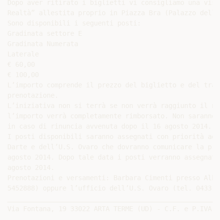
Dopo aver ritirato i biglietti vi consigliamo una visi
Realtà” allestita proprio in Piazza Bra (Palazzo della
Sono disponibili i seguenti posti:

Gradinata settore E

Gradinata Numerata

Laterale

€ 60,00

€ 100,00

L’importo comprende il prezzo del biglietto e del tras
prenotazione.

L’iniziativa non si terrà se non verrà raggiunto il nu
l’importo verrà completamente rimborsato. Non saranno 
in caso di rinuncia avvenuta dopo il 16 agosto 2014.

I posti disponibili saranno assegnati con priorità agl
Darte e dell’U.S. Ovaro che dovranno comunicare la pro
agosto 2014. Dopo tale data i posti verranno assegnati
agosto 2014.

Prenotazioni e versamenti: Barbara Cimenti presso Albe
5452888) oppure l’ufficio dell’U.S. Ovaro (tel. 0433 6
______________________________________________________