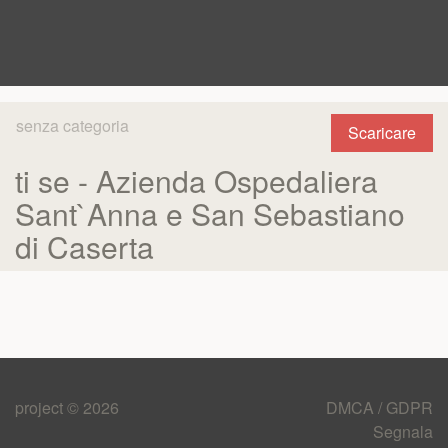
senza categoria
Scaricare
ti se - Azienda Ospedaliera
Sant`Anna e San Sebastiano
di Caserta
project © 2026
DMCA / GDPR
Segnala