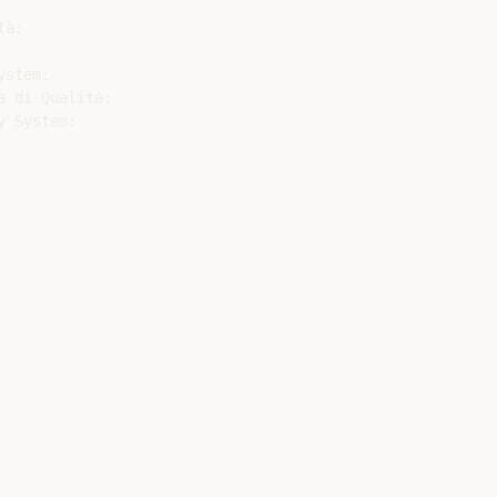
à:

stem:

 di Qualità:

 System:
