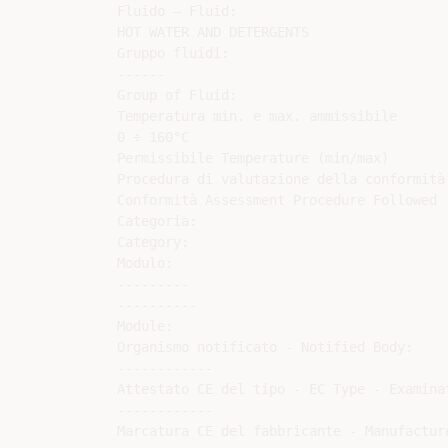
Fluido – Fluid:

HOT WATER AND DETERGENTS

Gruppo fluidi:

------

Group of Fluid:

Temperatura min. e max. ammissibile

0 ÷ 160°C

Permissibile Temperature (min/max)

Procedura di valutazione della conformità

Conformità Assessment Procedure Followed

Categoria:

Category:

Modulo:

---------

----------

Module:

Organismo notificato - Notified Body:

------------

Attestato CE del tipo - EC Type - Examinat
------------

Marcatura CE del fabbricante - Manufacture