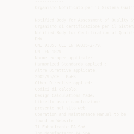
------------

Organismo Notificato per il Sistema Qualit
------------

Notified Body for Assessment of Quality Sy
Organismo di certificazione per il Sistema
Notified Body for Certification of Quality
DNV

UNI 9335, CEI EN 60335-2-79,

UNI EN 1829

Norme europee applicate:

Harmonized Standards applied :

Altre Direttive applicate:

2002/95/CE - RoHS

Other Directive applied:

Codici di calcolo:

Design Calculations Made:

Libretto uso e manutenzione

presente nel sito web

Operation and Maintenance Manual to be

found on Website

Il Fabbricante PA SpA

The Manufacturer PA SpA
