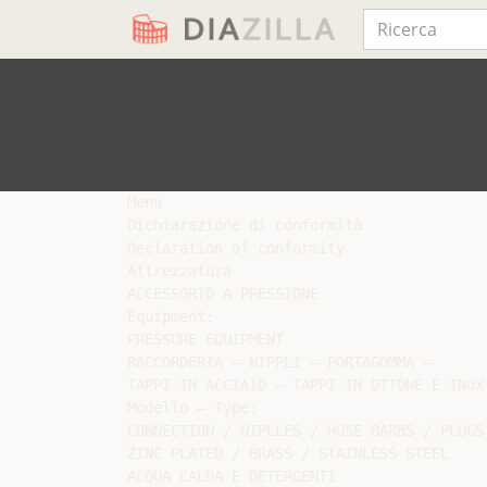
Menu

Dichiarazione di conformità

Declaration of conformity

Attrezzatura

ACCESSORIO A PRESSIONE

Equipment:

PRESSURE EQUIPMENT

RACCORDERIA – NIPPLI – PORTAGOMMA –

TAPPI IN ACCIAIO – TAPPI IN OTTONE E INOX

Modello – Type:

CONNECTION / NIPLLES / HOSE BARBS / PLUGS

ZINC PLATED / BRASS / STAINLESS STEEL

ACQUA CALDA E DETERGENTI
