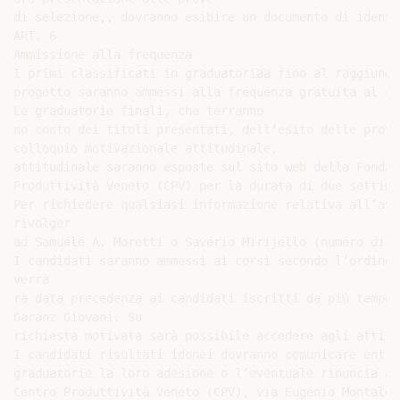
di selezione,, dovranno esibire un documento di identi
ART. 6

Ammissione alla frequenza

I primi classificati in graduatoriaa fino al raggiungi
progetto saranno ammessi alla frequenza gratuita al cor
Le graduatorie finali, che terranno

no conto dei titoli presentati, dell’esito delle prove
colloquio motivazionale attitudinale,

attitudinale saranno esposte sul sito web della Fondaz
Produttività Veneto (CPV) per la durata di due settiman
Per richiedere qualsiasi informazione relativa all’avv
rivolger

ad Samuele A. Moretti o Saverio Mirijello (numero di t
I candidati saranno ammessi ai corsi secondo l’ordine 
verrà

rà data precedenza ai candidati iscritti da più tempo 
Garanz Giovani. Su

richiesta motivata sarà possibile accedere agli atti p
I candidati risultati idonei dovranno comunicare entro
graduatorie la loro adesione o l’eventuale rinuncia al
Centro Produttività Veneto (CPV), via Eugenio Montale,