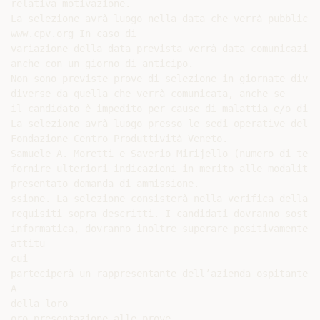
relativa motivazione.

La selezione avrà luogo nella data che verrà pubblicat
www.cpv.org In caso di

variazione della data prevista verrà data comunicazion
anche con un giorno di anticipo.

Non sono previste prove di selezione in giornate divers
diverse da quella che verrà comunicata, anche se

il candidato è impedito per cause di malattia e/o di f
La selezione avrà luogo presso le sedi operative della
Fondazione Centro Produttività Veneto.

Samuele A. Moretti e Saverio Mirijello (numero di tele
fornire ulteriori indicazioni in merito alle modalità 
presentato domanda di ammissione.

ssione. La selezione consisterà nella verifica della s
requisiti sopra descritti. I candidati dovranno sosten
informatica, dovranno inoltre superare positivamente i
attitu

cui

parteciperà un rappresentante dell’azienda ospitante. 
A

della loro

oro presentazione alle prove
