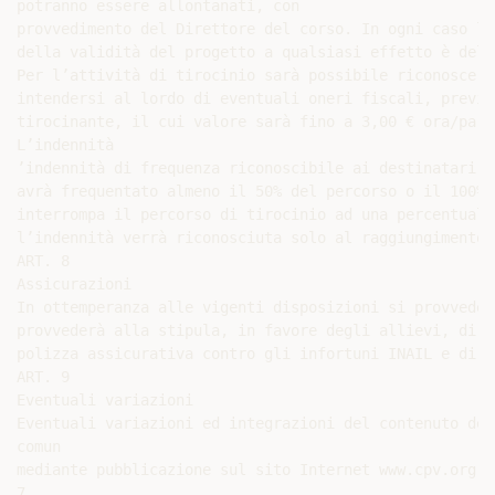
potranno essere allontanati, con

provvedimento del Direttore del corso. In ogni caso la
della validità del progetto a qualsiasi effetto è del 
Per l’attività di tirocinio sarà possibile riconoscere
intendersi al lordo di eventuali oneri fiscali, previd
tirocinante, il cui valore sarà fino a 3,00 € ora/part
L’indennità

’indennità di frequenza riconoscibile ai destinatari p
avrà frequentato almeno il 50% del percorso o il 100% 
interrompa il percorso di tirocinio ad una percentuale
l’indennità verrà riconosciuta solo al raggiungimento 
ART. 8

Assicurazioni

In ottemperanza alle vigenti disposizioni si provvederà
provvederà alla stipula, in favore degli allievi, di un
polizza assicurativa contro gli infortuni INAIL e di u
ART. 9

Eventuali variazioni

Eventuali variazioni ed integrazioni del contenuto del
comun

mediante pubblicazione sul sito Internet www.cpv.org
