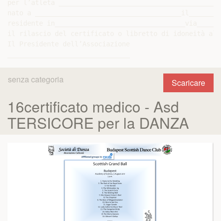
per l’atleta _________________________________________
nato a _____________________________________il________
residente in_________________________________via______
il rilascio del certificato o libretto di idoneità all
Il Presidente dell’Associazione

senza categoria
Scaricare
16certificato medico - Asd
TERSICORE per la DANZA