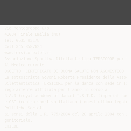
Via Montegrappa 6/b

41034 Finale Emilia (MO)

Tel. 0535-93178

Cell.345 3587624

www.tersicorealef.it

Associazione Sportiva Dilettantistica TERSICORE per la 
Al Medico curante

OGGETTO: CERTIFICATO DI BUONA SALUTE NON AGONISTICO

La sottoscritta Govoni Roberta Presidente della Associ
Dilettantistica TERSICORE per la danza con sede in Fin
regolarmente affiliata per l’anno in corso a

R.A.D (royal academy of dance) I.S.T.D. (imperial soci
e CSI (centro sportivo italiano ) quest’ultima legalme
Politiche Sociali

ai sensi della L.R. 775/2004 del 26 aprile 2004 con il
genitoriale,

CHIEDE
