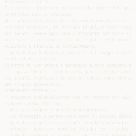
d’ingresso a 75° C.

Il materiale impiegato per la realizzazione dell’appar
CARATTERISTICHE DI COLLAUDO:

Ogni apparecchio viene testato singolarmente nella cos
collaudo idraulico. Il collaudo idraulico viene esegui
collaudato, viene applicata l’etichetta matricola in a
utile per la tracciabilità e il rispetto delle norme g
ACCESSORI E FINITURE DI COMPLETAMENTO:

L’apparecchio è dotato di serie di 3 fissaggi a parete
(vedi scheda tecnica).

Libretto di istruzione e montaggio a muro completo di 
Il logo aziendale, identifica la qualità della manifat
Gli imballi realizzati in cartone doppia onda sono int
del singolo apparecchio.

COMPONENTI OPZIONALI:

- Radiatore scaldasalviette set con attacco per valvol
(vedere scheda tecnica);

- Quarto fissaggio a parete supplementare;

- Kit fissaggio a parete prolungato in acciaio distanz
- Appendi accappatoio in ottone cromato o verniciato;

- Valvola + detentore modello Cylinder con relativi ra
- Dima di foratura in scala 1:1 per l’istallazione del