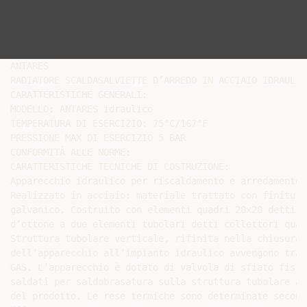
ANTARES

RADIATORE SCALDASALVIETTE D’ARREDO IN ACCIAIO IDRAULICO
CARATTERISTICHE GENERALI:

MODELLO: ANTARES idraulico

TEMPERATURA DI ESERCIZIO: 75°C/167°F

PRESSIONE MAX DI ESERCIZIO 5 BAR

CONFORMITÀ ALLE NORME:

CARATTERISTICHE TECNICHE DI COSTRUZIONE:

Apparecchio idraulico per riscaldamento e arredamento 
Realizzato in acciaio: materiale trattato con finiture
galvanico. Costruito con elementi quadri 20x20 detti c
d’ottone a due elementi tubolari detti collettori quad
Struttura tubolare verticale, rifinita nella chiusura 
dell’apparecchio all’impianto idraulico avvengono tram
GAS. L’apparecchio è dotato di valvola di sfiato fissa
saldati per saldobrasatura sulla struttura tubolare a 
del prodotto. Le rese termiche sono determinate second