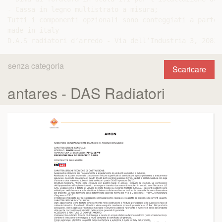
- Cassa in legno multistrato a misura;

Tutti i componenti opzionali sono conteggiati a parte.

made in italy

D.A.S radiatori d’arredo - Via dell’Industria 3, 20833
senza categoria
Scaricare
antares - DAS Radiatori