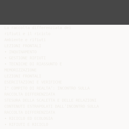
La raccolta differenziata dei

rifiuti e il riciclo

Ambiente e rifiuti

LEZIONI FRONTALI

• INQUINAMENTO

• GESTIONE RIFIUTI

• TECNICHE DI RIASSUNTO E

MEMORIZZAZIONE

LEZIONI FRONTALI

ESERCITAZIONI E VERIFICHE

I° COMPITO DI REALTA’: INCONTRO SULLA

RACCOLTA DIFFERENZIATA

STESURA DELLA SCALETTA E DELLE RELAZIONI

CONTENUTI ESTRAPOLATI DALL’INCONTRO SULLA

RACCOLTA DIFFERENZIATA

• RICICLO ED ECOLOGIA

• RIFIUTI E RICICLO
