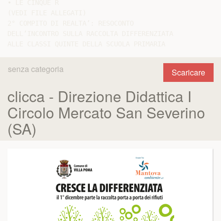
• LE CINQUE R

(VEDI FILE ALLEGATI)

2° COMPITO DI REALTA’: RESOCONTO

DELL’INCONTRO SULLA RACCOLTA DIFFERENZIATA

senza categoria
Scaricare
clicca - Direzione Didattica I
Circolo Mercato San Severino
(SA)