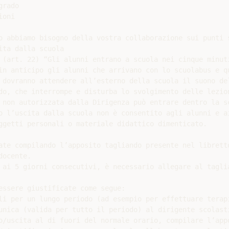
rado

oni

o abbiamo bisogno della vostra collaborazione sui punti s
ta dalla scuola

 (art. 22) “Gli alunni entrano a scuola nei cinque minuti
in anticipo gli alunni che arrivano con lo scuolabus e qu
 dovranno attendere all’esterno della scuola il suono del
do, che interrompe e disturba lo svolgimento delle lezion
 non autorizzata dalla Dirigenza può entrare dentro la sc
o l’uscita dalla scuola non è consentito agli alunni e ai
ggetti personali o materiale didattico dimenticato.

ate compilando l’apposito tagliando presente nel libretto
ocente.

 ai 5 giorni consecutivi, è necessario allegare al taglia
essere giustificate come segue:

li per un lungo periodo (ad esempio per effettuare terapi
unica (valida per tutto il periodo) al dirigente scolasti
o/uscita al di fuori del normale orario, compilare l’appo