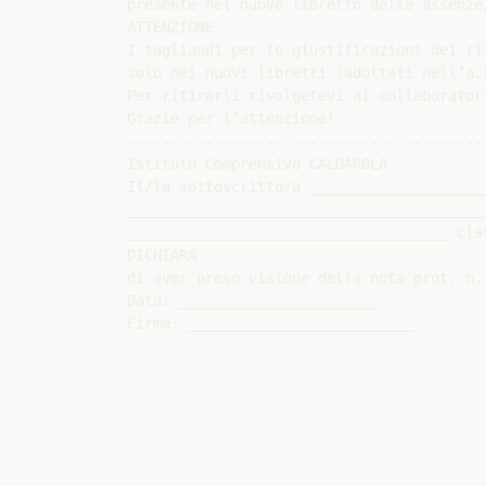
presente nel nuovo libretto delle assenze
ATTENZIONE

I tagliandi per le giustificazioni dei ri
solo nei nuovi libretti (adottati nell’a.s
Per ritirarli rivolgetevi ai collaboratori
Grazie per l’attenzione!

-----------------------------------------
Istituto Comprensivo CALDAROLA

Il/la sottoscritto/a ____________________
_________________________________________
_____________________________________ clas
DICHIARA

di aver preso visione della nota prot. n. 
Data: _______________________
