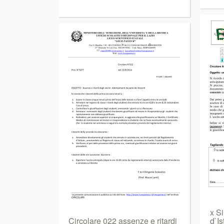
x S
Circolare 022 assenze e ritardi
d`Is