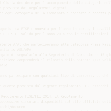
i Giuria decidere per l’accorpamento delle categorie nell
o previsto dai Regolamenti vigenti.

er ogni categoria della Combinata e coccarde e oggetti pe
agonistica FISE rinnovata per l’anno in corso, i cavalli

o F.I.S.E. valido per l’anno 2014 con le certificazioni

atente A/At che parteciperanno alla categoria Primi Passi
nitario ASL/APA.

egato di segnalarlo alla Segreteria di Gara almeno 15 gio
crizione comprenderà il rilascio della patente A/At valid
ale.

anno partecipare con qualsiasi tipo di carrozza, purché

e quanto previsto dal vigente regolamento FISE attacchi.

 Regolamento FISE/FEI 2014, il Regolamento

successive circolari disponibili sul sito ufficiale della
cchi/documenti.
