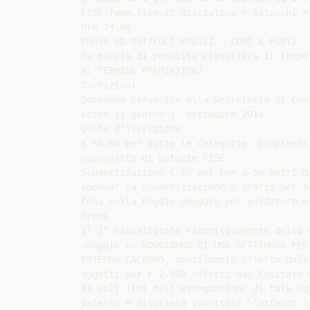
FISE (www.fise.it discipline > attacchi > 
Ore 14.00

PROVA AD OSTACOLI MOBILI – CONI A PUNTI

(a parità di penalità classifica il tempo)
AL TERMINE PREMIAZIONI

Iscrizioni

Dovranno pervenire alla Segreteria di Con
entro il giorno 1° settembre 2014.

Quote d’iscrizione

€ 50,00 per tutte le categorie, comprensi
sprovvisto di patente FISE.

Scuderizzazione € 30 per box a 50 metri d
sponsor la scuderizzazione è gratis per tu
Cena nella Reggia omaggio per guidatore e
Premi

Il 1° classificato rispettivamente della 
omaggio un SOGGIORNO DI UNA SETTIMANA PER
PATERNO CALABRO, gentilmente offerto dall
oggetti per € 2.500 offerti dal Comitato 
Ai soli fini dell’assegnazione di tale su
patente e risulterà vincitore l’attacco c