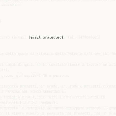
documenti)



corso (e-mail 
[email protected]
, tel. 3479040625)

ve della quota di rilascio della Patente A/At per chi fos
ai campi di gara, se il comitato riesce a trovare un altr
tti.

 groom, gli ospiti € 40 a persona.

categoria Brevetti, 1° Grado, 2° Grado e Brevetti ricever
 2 PERSONA NEL BORGO SERAFINO in

a famiglia MISASI, per tutti i concorrenti premi in

Regionale F.I.S.E. Campania.

perpremio le categorie verranno accorpate secondo il grad
on il minore numero di penalità nei Brevetti, nei 1° Grad