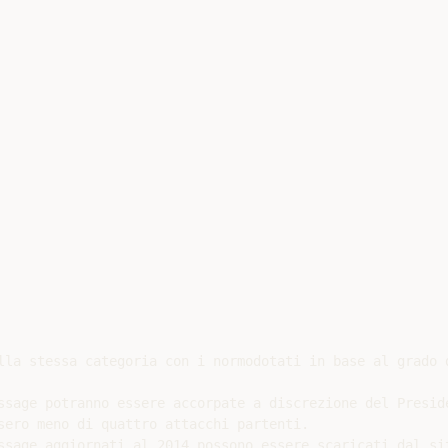
lla stessa categoria con i normodotati in base al grado d
ssage potranno essere accorpate a discrezione del Preside
sero meno di quattro attacchi partenti.

ssage aggiornati al 2014 possono essere scaricati dal sit