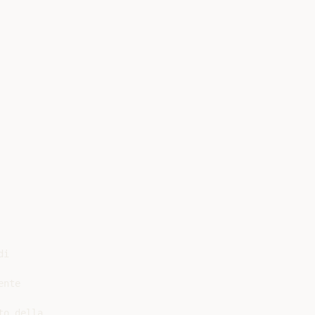
i

nte

o della
