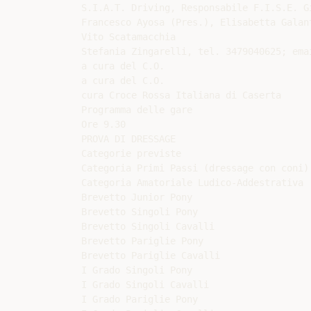
S.I.A.T. Driving, Responsabile F.I.S.E. G
Francesco Ayosa (Pres.), Elisabetta Galant
Vito Scatamacchia

Stefania Zingarelli, tel. 3479040625; ema
a cura del C.O.

a cura del C.O.

cura Croce Rossa Italiana di Caserta

Programma delle gare

Ore 9.30

PROVA DI DRESSAGE

Categorie previste

Categoria Primi Passi (dressage con coni)

Categoria Amatoriale Ludico-Addestrativa

Brevetto Junior Pony

Brevetto Singoli Pony

Brevetto Singoli Cavalli

Brevetto Pariglie Pony

Brevetto Pariglie Cavalli

I Grado Singoli Pony

I Grado Singoli Cavalli

I Grado Pariglie Pony
