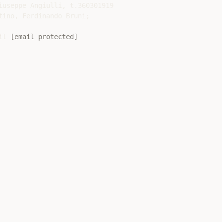
iuseppe Angiulli, t.360301919

ino, Ferdinando Bruni;

il 
[email protected]