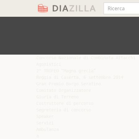
Concorso Nazionale di Combinata Attacchi

Agonistici

2° TROFEO “Magna grecia”

Reggia di Caserta, 6 settembre 2014

Gran Premio Borgo Serafino

Comitato Organizzatore

Giuria di Terreno

Costruttore di percorso

Segreteria di concorso

Speaker

Servizi

Ambulanza

a
