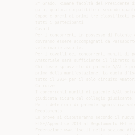
2° Grado. Rimane facoltà del Presidente d
gara, qualora compatibile e secondo quant
Coppe e premi ai primi tre classificati p
tutti i partecipanti

Cavalli

Per i concorrenti in possesso di Patente 
dovranno essere accompagnati da Passaport
veterinarie assolte.

Per i cavalli dei concorrenti muniti di p
Amatoriale sarà sufficiente il libretto sa
Chi fosse sprovvisto di patente A/At è pr
prima della manifestazione. La quota d’is
tutto il 2014 per il solo circuito Amatori
Carrozze

I concorrenti muniti di patente A/At potr
giudicata sicura dal collegio giudicante.

Per i detentori di patente agonistica val
Regolamento

Le prove si disputeranno secondo il nuovo
FISE/Appendice 2014 al Regolamento FEI e 
Federazione www.fise.it nella sezione Atta