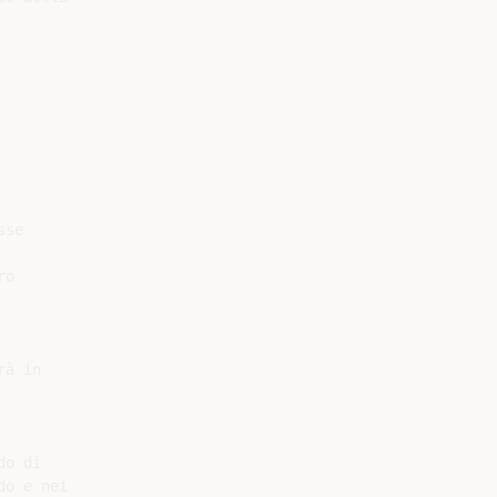
se

o

à in

o di

o e nei
