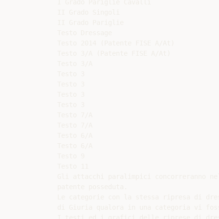
I Grado Pariglie Cavalli

II Grado Singoli

II Grado Pariglie

Testo Dressage

Testo 2014 (Patente FISE A/At)

Testo 3/A (Patente FISE A/At)

Testo 3/A

Testo 3

Testo 3

Testo 3

Testo 3

Testo 7/A

Testo 7/A

Testo 6/A

Testo 6/A

Testo 9

Testo 11

Gli attacchi paralimpici concorreranno ne
patente posseduta.

Le categorie con la stessa ripresa di dre
di Giuria qualora in una categoria vi fos
I testi ed i grafici delle riprese di dre