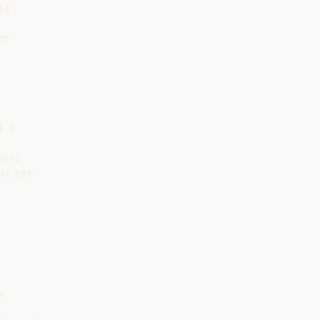
a

r

 o

rni

a per


