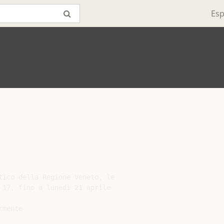
Esp
tico della Regione Veneto, le

 17, fino a lunedì 21 aprile

mente
