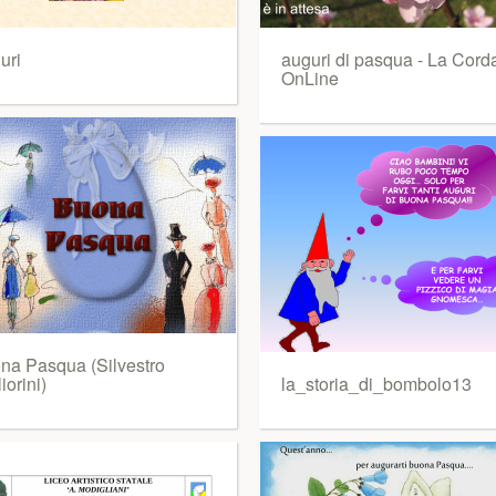
uri
auguri di pasqua - La Cord
OnLine
na Pasqua (Silvestro
iorini)
la_storia_di_bombolo13