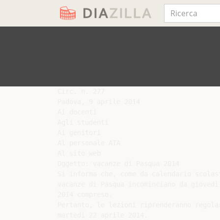
Circ. n. 277

Padova, 9 aprile 2014

Ai docenti

Agli studenti

Ai genitori

Al personale ATA

Al sito web

Oggetto: vacanze di Pasqua 2014

Si informa che, come da calendario scolas
vacanze di Pasqua incominciano da giovedì
2014 compreso.

Pertanto, le lezioni riprenderanno regolar
martedì 22 aprile 2014.
