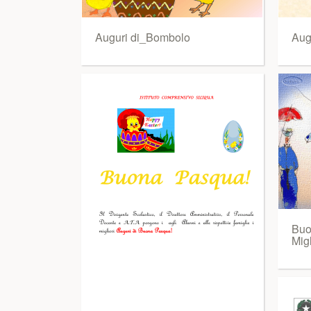
Auguri di_Bombolo
Aug
Buo
Migl