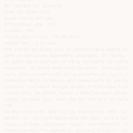
Non sparate sul pianista

Note sul piano jazz

Nuova storia del jazz

Effequ/Saggi pop, 2011

Einaudi, 2011

Pagine XXII + 1152 - 50,00 euro

Pagine 160 - 9,00 euro

Una storia del piano jazz in centosessanta pagine può s
come un’operazione quantomeno azzardata. In realtà, lo 
di quest’agile libretto di Paolo Carradori non nutre a
esaustive, né tanto meno enciclopediche. Parte piuttos
ruolo storico esercitato dal pianoforte nel jazz e lo 
simbolico dello strumento nell’immaginario di questa m
batteria. Carradori disegna dunque trentacinque brevi 
a Paul Bley, da Erroll Garner a Muhal Richard Abrams. 
dischi in piano solo. Quel che ne risulta è un’esplora
190

La New History of Jazz uscì in inglese nel 2001. La tr
basata sull’edizione aggiornata del 2007, arriva dieci
(ossia in tempi abbastanza rapidi, se raffrontati alla
centocinquanta fra appendici, glossari e indici. Alyn 