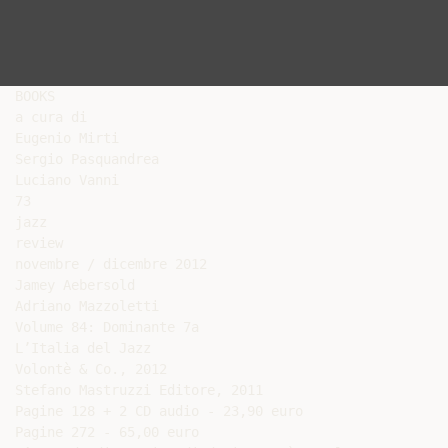
BOOKS

a cura di

Eugenio Mirti

Sergio Pasquandrea

Luciano Vanni

73

jazz

review

novembre / dicembre 2012

Jamey Aebersold

Adriano Mazzoletti

Volume 84: Dominante 7a

L’Italia del Jazz

Volontè & Co., 2012

Stefano Mastruzzi Editore, 2011

Pagine 128 + 2 CD audio - 23,90 euro

Pagine 272 - 65,00 euro
