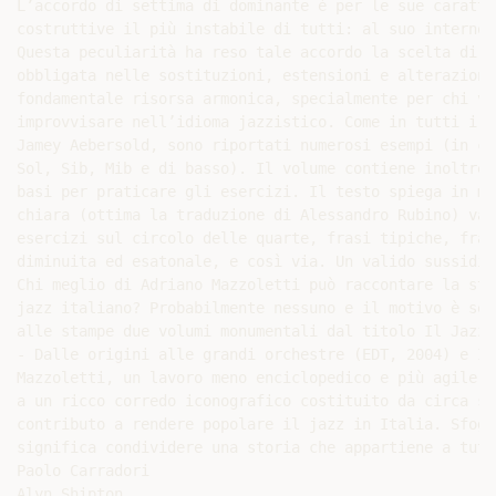
L’accordo di settima di dominante è per le sue caratte
costruttive il più instabile di tutti: al suo interno 
Questa peculiarità ha reso tale accordo la scelta di pa
obbligata nelle sostituzioni, estensioni e alterazioni
fondamentale risorsa armonica, specialmente per chi vog
improvvisare nell’idioma jazzistico. Come in tutti i m
Jamey Aebersold, sono riportati numerosi esempi (in chi
Sol, Sib, Mib e di basso). Il volume contiene inoltre 
basi per praticare gli esercizi. Il testo spiega in ma
chiara (ottima la traduzione di Alessandro Rubino) var
esercizi sul circolo delle quarte, frasi tipiche, fras
diminuita ed esatonale, e così via. Un valido sussidio
Chi meglio di Adriano Mazzoletti può raccontare la stor
jazz italiano? Probabilmente nessuno e il motivo è sem
alle stampe due volumi monumentali dal titolo Il Jazz 
- Dalle origini alle grandi orchestre (EDT, 2004) e Il
Mazzoletti, un lavoro meno enciclopedico e più agile d
a un ricco corredo iconografico costituito da circa se
contributo a rendere popolare il jazz in Italia. Sfogl
significa condividere una storia che appartiene a tutt
Paolo Carradori

Alyn Shipton
