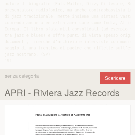
autore di biografie (Fats Waller, Dizzy Gillespie, Bud
presentatore radiofonico, ma anche contrabbassista in g
di jazz tradizionale, mette insieme una sintesi vasta 
coprendo anche aree extra-americane come India, Africa 
Europa. Il libro sfata miti consolidati (ad esempio su
tra jazz e blues) e offre punti di vista spesso origin
documenti, ricerche d’archivio e interviste con musici
saggio di una trentina di pagine che riflette sull’evo
jazz nostrano. (SP)

senza categoria
Scaricare
APRI - Riviera Jazz Records